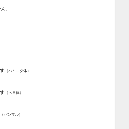
せん。
す
（ハムニダ体）
す
（ヘヨ体）
（パンマル）