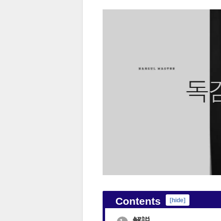
Contents
[
hide
]