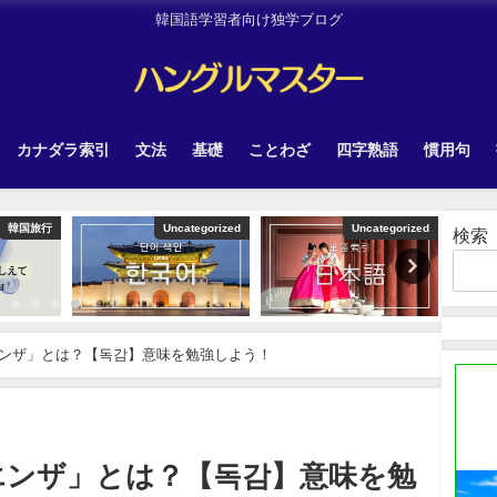
韓国語学習者向け独学ブログ
カナダラ索引
文法
基礎
ことわざ
四字熟語
慣用句
韓国旅行
Uncategorized
Uncategorized
検索
ンザ」とは？【독감】意味を勉強しよう！
エンザ」とは？【독감】意味を勉