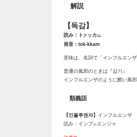
解説
【독감】
読み：ト
ッカ
ク
ム
発音：tok-kkam
意味は、名詞で「インフルエン
普通の風邪のときは『감기』
インフルエンザのように酷い風邪
類義語
【인플루엔자】
インフルエンザ
読み：インプ
エンジャ
ル