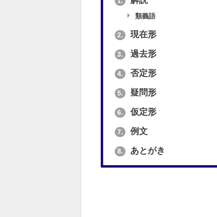
解説
1.
類義語
現在形
2.
過去形
3.
否定形
4.
疑問形
5.
仮定形
6.
例文
7.
あとがき
8.