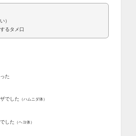
い）
するタメ口
った
ザでした
（ハムニダ体）
でした
（ヘヨ体）