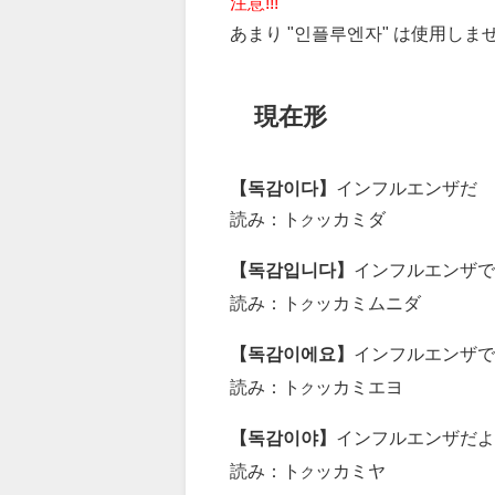
注意!!!
あまり "인플루엔자" は使用しま
現在形
【독감이다】
インフルエンザだ
読み：ト
ッカミダ
ク
【독감입니다】
インフルエンザで
読み：ト
ッカミムニダ
ク
【독감이에요】
インフルエンザで
読み：ト
ッカミエヨ
ク
【독감이야】
インフルエンザだよ
読み：ト
ッカミヤ
ク