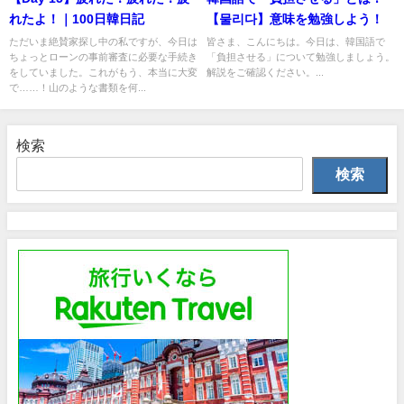
れたよ！｜100日韓日記
【물리다】意味を勉強しよう！
ただいま絶賛家探し中の私ですが、今日は
皆さま、こんにちは。今日は、韓国語で
ちょっとローンの事前審査に必要な手続き
「負担させる」について勉強しましょう。
をしていました。これがもう、本当に大変
解説をご確認ください。...
で……！山のような書類を何...
検索
検索