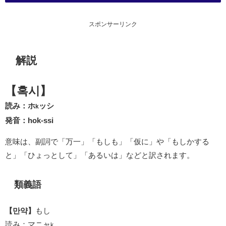
スポンサーリンク
解説
【혹시】
読み：ホ
ッシ
k
発音：hok-ssi
意味は、副詞で「万一」「もしも」「仮に」や「もしかする
と」「ひょっとして」「あるいは」などと訳されます。
類義語
【만약】
もし
読み：マニャ
k