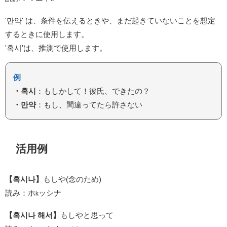
'만약' は、条件を伝えるときや、まだ起きていないことを想定
するときに使用します。
'혹시'は、推測で使用します。
例
・혹시
：もしかして！彼氏、できたの？
・만약
：もし、間違ってたら許さない
活用例
【혹시나】
もしや(念のため)
読み：ホ
ッシナ
k
【혹시나 해서】
もしやと思って