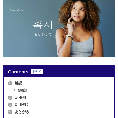
Contents
[
hide
]
解説
1.
類義語
活用例
2.
活用例文
3.
あとがき
4.