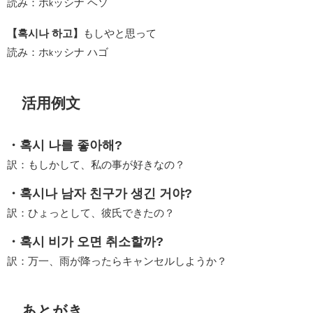
読み：ホ
ッシナ ヘソ
k
【혹시나 하고】
もしやと思って
読み：ホ
ッシナ ハゴ
k
活用例文
・혹시 나를 좋아해?
訳：もしかして、私の事が好きなの？
・혹시나 남자 친구가 생긴 거야?
訳：ひょっとして、彼氏できたの？
・혹시 비가 오면 취소할까?
訳：万一、雨が降ったらキャンセルしようか？
あとがき