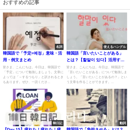
おすすめの記事
名詞
使えるハングル
韓国語で「予定=예정」意味・活
韓国語「言いたいことがある」
用・例文まとめ
とは？【할말이 있다】活用す
る！
皆さま、こんにちは。今日は、韓国語で
皆さま、こんにちは。今日は、韓国語で
「予定」について勉強しましょう。文章に
「言いたいことがある」について勉強しま
よっては「～するつもり」と訳されるとき
しょう。「言いたいことがあるの？」とい
もあります。ぜひ、一読くださ...
う文章を作ることができます。...
韓日記
動詞
【Day 15】疲れた！疲れた！疲
韓国語で「負担させる」とは？