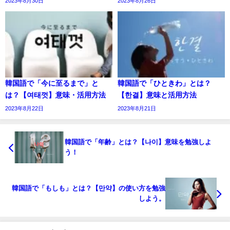
2023年8月30日
2023年8月26日
韓国語で「今に至るまで」と
韓国語で「ひときわ」とは？
は？【여태껏】意味・活用方法
【한결】意味と活用方法
2023年8月22日
2023年8月21日
韓国語で「年齢」とは？【나이】意味を勉強しよ
う！
韓国語で「もしも」とは？【만약】の使い方を勉強
しよう。