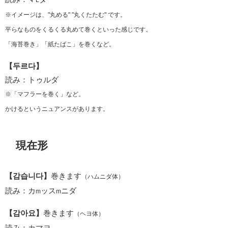
※イメージは、"丸める" "丸くたたむ" です。
平らなものをくるくる丸めて巻くといった感じです。
「海苔巻き」「紙たばこ」を巻くなど。
【두르다】
読み：トゥルダ
※「マフラーを巻く」など。
かけるというニュアンスがあります。
現在形
【감습니다】
巻きます
（ハムニダ体）
読み：カ
ッス
ニダ
m
m
【감아요】
巻きます
（ヘヨ体）
読み：カマヨ