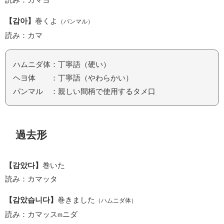
【감아】
巻くよ
（パンマル）
読み：カマ
ハムニダ体：丁寧語（硬い）
ヘヨ体 ：丁寧語（やわらかい）
パンマル ：親しい間柄で使用するタメ口
過去形
【감았다】
巻いた
読み：カマッタ
【감았습니다】
巻きました
（ハムニダ体）
読み：カマッス
ニダ
m