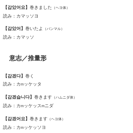
【감았어요】
巻きました
（ヘヨ体）
読み：カマッソヨ
【감았어】
巻いたよ
（パンマル）
読み：カマッソ
意志／推量形
【감겠다】
巻く
読み：カ
ッケッタ
m
【감겠습니다】
巻きます
（ハムニダ体）
読み：カ
ッケッス
ニダ
m
m
【감겠어요】
巻きます
（ヘヨ体）
読み：カ
ッケッソヨ
m