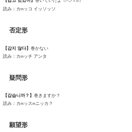
【감고 있었어】
巻いていたよ
（パンマル）
読み：カ
ッコ イッソッソ
m
否定形
【감지 않다】
巻かない
読み：カ
ッチ アンタ
m
疑問形
【감습니까？】
巻きますか？
読み：カ
ッス
ニッカ？
m
m
願望形