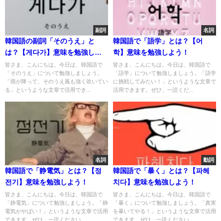
副詞
名詞
韓国語の副詞「そのうえ」と
韓国語で「語学」とは？【어
は？【게다가】意味を勉強しよ
학】意味を勉強しよう！
う！
皆さま、こんにちは。今日は、韓国語で
皆さま、こんにちは。今日は、韓国語で
「そのうえ」について勉強しましょう。
「語学」について勉強しましょう。「語学
「雨が降って、そのうえ風も強く吹いてい
に挑戦してみたい！」というような文章で
る」というような文章で活用でき...
活用できます。ぜひ、一読くだ...
名詞
動詞
韓国語で「静電気」とは？【정
韓国語で「暴く」とは？【파헤
전기】意味を勉強しよう！
치다】意味を勉強しよう！
皆さま、こんにちは。今日は、韓国語で
皆さま、こんにちは。今日は、韓国語で
「静電気」について勉強しましょう。「静
「暴く」について勉強しましょう。「真実
電気がやばい！」というような文章で活用
を暴いてやる！」というような文章で活用
できます。ぜひ、一読ください...
できます。ぜひ、一読ください...