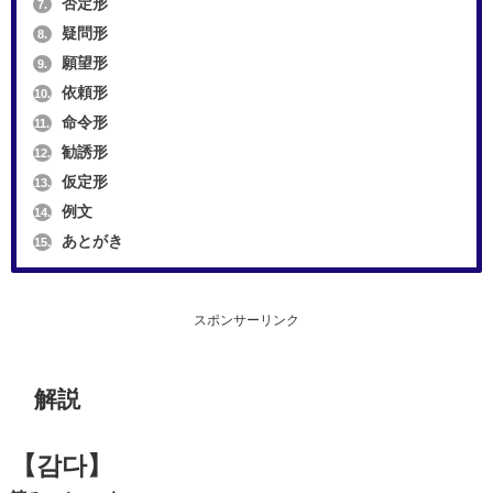
否定形
7.
疑問形
8.
願望形
9.
依頼形
10.
命令形
11.
勧誘形
12.
仮定形
13.
例文
14.
あとがき
15.
スポンサーリンク
解説
【감다】