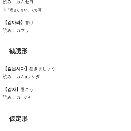
読み：カムセヨ
※「巻きなさい」でも可
【감아라】
巻け
読み：カマラ
勧誘形
【감읍시다】
巻きましょう
読み：カム
ッシダ
p
【감자】
巻こう
読み：カ
ジャ
m
仮定形