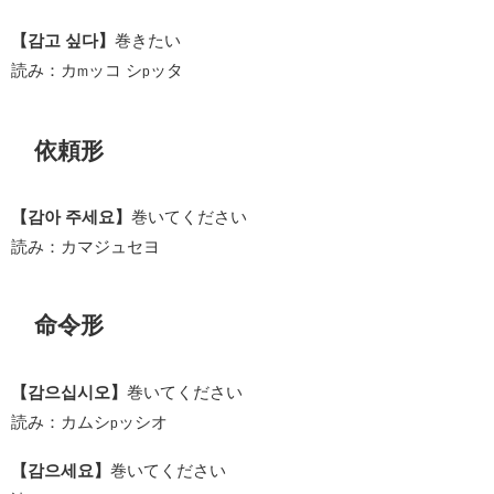
【감고 싶다】
巻きたい
読み：カ
ッコ シ
ッタ
m
p
依頼形
【감아 주세요】
巻いてください
読み：カマジュセヨ
命令形
【감으십시오】
巻いてください
読み：カムシ
ッシオ
p
【감으세요】
巻いてください