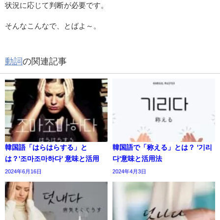
状況に応じて判断が必要です。
そんなこんなで、とばよ～。
動詞
の関連記事
韓国語「はらはらする」と
韓国語で「称える」とは？ '기리
は？'조마조마하다' 意味と活用
다'意味と活用法
2024年6月16日
2024年4月3日