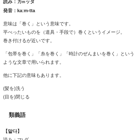
読み：カ
ッタ
m
発音：kaːm-tta
意味は「巻く」という意味です。
平べったいものを（道具・手段で）巻くというイメージ。
巻き付けるが近いです。
「包帯を巻く」「糸を巻く」「時計のぜんまいを巻く」という
ような文章で用いられます。
他に下記の意味もあります。
(髪を)洗う
(目を)閉じる
類義語
【말다】
読み：マ
ダ
L