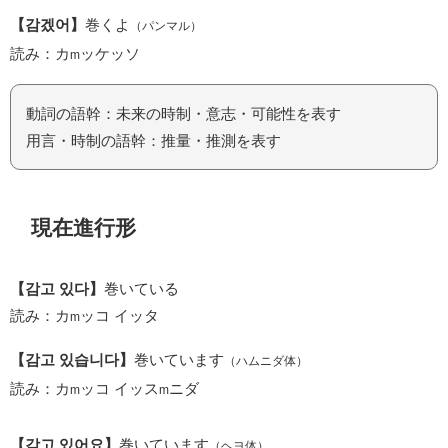
【감겠어】
巻くよ
（パンマル）
読み：カ
ッケッソ
m
動詞の語幹：未来の時制・意志・可能性を表す
用言・時制の語幹：推量・推測を表す
現在進行形
【감고 있다】
巻いている
読み：カ
ッコ イッタ
m
【감고 있습니다】
巻いています
（ハムニダ体）
読み：カ
ッコ イッス
ニダ
m
m
【감고 있어요】
巻いています
（ヘヨ体）