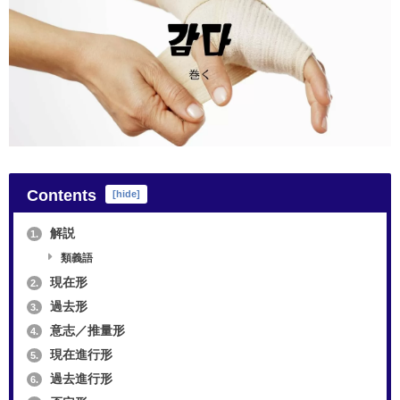
Contents
[
hide
]
解説
1.
類義語
現在形
2.
過去形
3.
意志／推量形
4.
現在進行形
5.
過去進行形
6.