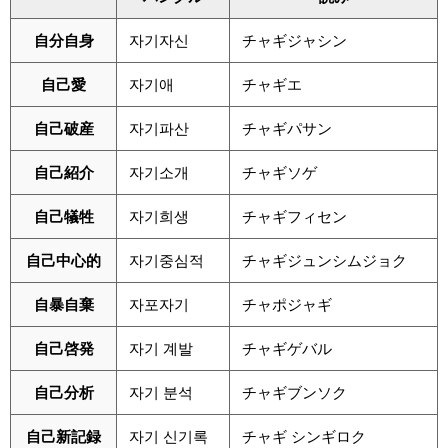
自分自身
자기자신
チャギジャシン
自己愛
자기애
チャギエ
自己破産
자기파산
チャギパサン
自己紹介
자기소개
チャギソゲ
自己犠牲
자기희생
チャギフィセン
自己中心的
자기중심적
チャギジュンシムジョク
自暴自棄
자포자기
チャポジャギ
自己啓発
자기 계발
チャギゲバル
自己分析
자기 분석
チャギブンソク
自己新記録
자기 신기록
チャギ シンギロク