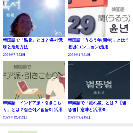
韓国語で「酷暑」とは？'혹서'意
韓国語「うるう年(閏年)」とは？
味と活用方法
윤년(ユンニョン)活用
2024年7月23日
2024年1月21日
韓国語「インドア派・引きこも
韓国語で「流れ星」とは？【별
り」とは？집순이／집돌이 活用
똥별】意味と活用法
2023年12月12日
2023年9月15日