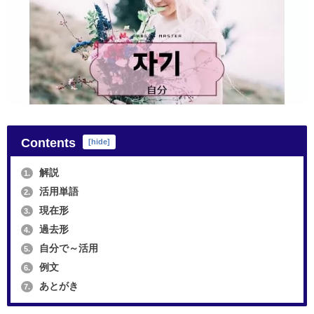
Contents
[
hide
]
解説
1.
活用単語
2.
現在形
3.
過去形
4.
自分で～活用
5.
例文
6.
あとがき
7.