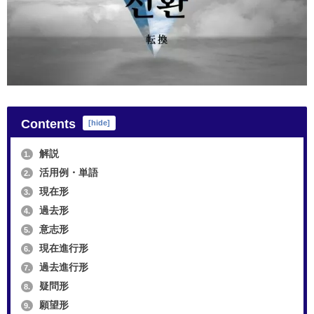
Contents
[
hide
]
解説
1.
活用例・単語
2.
現在形
3.
過去形
4.
意志形
5.
現在進行形
6.
過去進行形
7.
疑問形
8.
願望形
9.