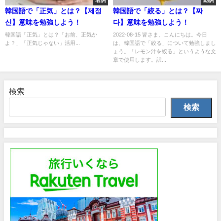
名詞
動詞
韓国語で「正気」とは？【제정
韓国語で「絞る」とは？【짜
신】意味を勉強しよう！
다】意味を勉強しよう！
韓国語「正気」とは？「お前、正気か
2022-08-15 皆さま、こんにちは。今日
よ？」「正気じゃない」活用...
は、韓国語で「絞る」について勉強しまし
ょう。「レモン汁を絞る」というような文
章で使用します。訳...
検索
検索