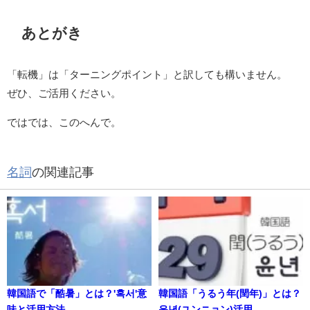
あとがき
「転機」は「ターニングポイント」と訳しても構いません。
ぜひ、ご活用ください。
ではでは、このへんで。
名詞
の関連記事
韓国語で「酷暑」とは？'혹서'意
韓国語「うるう年(閏年)」とは？
味と活用方法
윤년(ユンニョン)活用