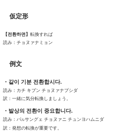
仮定形
【전환하면】
転換すれば
読み：チョヌァナミョン
例文
・같이 기분 전환합시다.
読み：カチ キブン チョヌァナプシダ
訳：一緒に気分転換しましょう。
・발상의 전환이 중요합니다.
読み：パ
サングェ チョヌァニ チュンヨハムニダ
ル
訳：発想の転換が重要です。