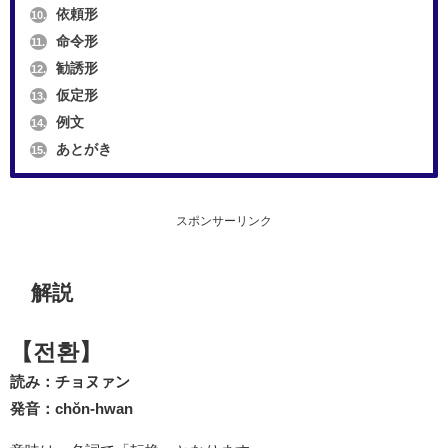
依頼形
10.
命令形
11.
勧誘形
12.
仮定形
13.
例文
14.
あとがき
15.
スポンサーリンク
解説
【전환】
読み：チョヌァン
発音：chŏn-hwan