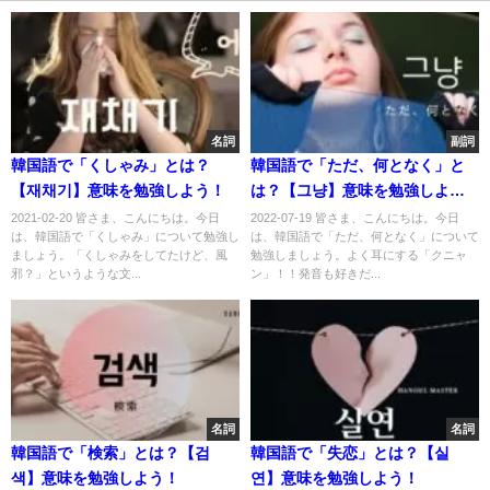
名詞
副詞
韓国語で「くしゃみ」とは？
韓国語で「ただ、何となく」と
【재채기】意味を勉強しよう！
は？【그냥】意味を勉強しよ
う！
2021-02-20 皆さま、こんにちは。今日
2022-07-19 皆さま、こんにちは。今日
は、韓国語で「くしゃみ」について勉強し
は、韓国語で「ただ、何となく」について
ましょう。「くしゃみをしてたけど、風
勉強しましょう。よく耳にする「クニャ
邪？」というような文...
ン」！！発音も好きだ...
名詞
名詞
韓国語で「検索」とは？【검
韓国語で「失恋」とは？【실
색】意味を勉強しよう！
연】意味を勉強しよう！