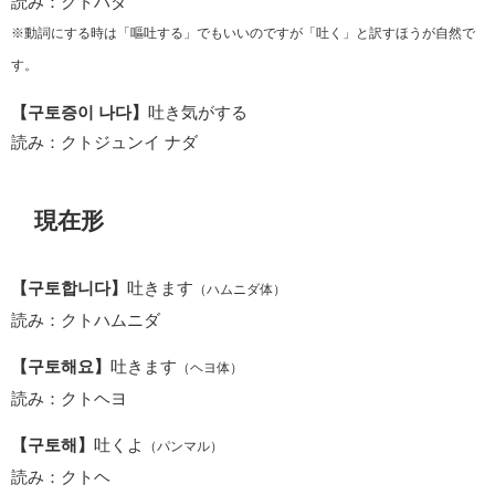
読み：クトハダ
※動詞にする時は「嘔吐する」でもいいのですが「吐く」と訳すほうが自然で
す。
【구토증이 나다】
吐き気がする
読み：クトジュンイ ナダ
現在形
【구토합니다】
吐きます
（ハムニダ体）
読み：クトハムニダ
【구토해요】
吐きます
（ヘヨ体）
読み：クトヘヨ
【구토해】
吐くよ
（パンマル）
読み：クトヘ