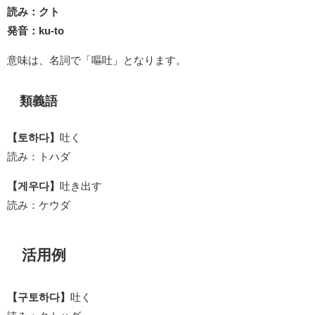
読み：クト
発音：ku-to
意味は、名詞で「嘔吐」となります。
類義語
【토하다】
吐く
読み：トハダ
【게우다】
吐き出す
読み：ケウダ
活用例
【구토하다】
吐く