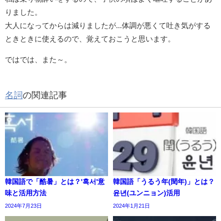
りました。
大人になってからは減りましたが...体調が悪くて吐き気がする
ときときに使えるので、覚えておこうと思います。
ではでは、また～。
名詞
の関連記事
韓国語で「酷暑」とは？'혹서'意
韓国語「うるう年(閏年)」とは？
味と活用方法
윤년(ユンニョン)活用
2024年7月23日
2024年1月21日