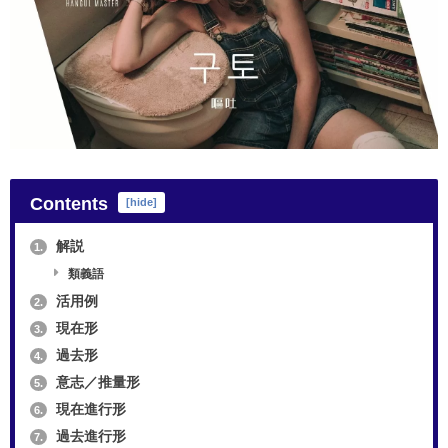
Contents
[
hide
]
解説
1.
類義語
活用例
2.
現在形
3.
過去形
4.
意志／推量形
5.
現在進行形
6.
過去進行形
7.