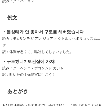
読み：クトハミョン
例文
・몸상태가 안 좋아서 구토를 해버렸습니다.
読み：モ
サンテガ アン ジョアソ クトル
ヘボリョッスムニ
ム
ル
ダ
訳：体調が悪くて、嘔吐してしまいました。
・구토했니? 보건실에 가자!
読み：クトヘンニ？ポゴンシレ カジャ
訳：吐いたの？保健室に行こう！
あとがき
私は乗り物酔いをするので、子供の頃はよく嘔吐することがあ