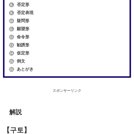
否定形
8.
否定表現
9.
疑問形
10.
願望形
11.
命令形
12.
勧誘形
13.
仮定形
14.
例文
15.
あとがき
16.
スポンサーリンク
解説
【구토】