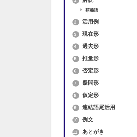
解説
1.
類義語
活用例
2.
現在形
3.
過去形
4.
推量形
5.
否定形
6.
疑問形
7.
仮定形
8.
連結語尾活用
9.
例文
10.
あとがき
11.