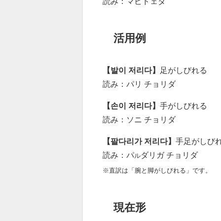
読み：マビドェダ
活用例
【발이 저리다】
足がしびれる
読み：パリ チョリダ
【손이 저리다】
手がしびれる
読み：ソニ チョリダ
【팔다리가 저리다】
手足がしび
読み：パ
ダリガ チョリダ
ル
※直訳は「腕と脚がしびれる」です。
現在形