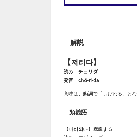
解説
【저리다】
読み：チョリダ
発音：chŏ-ri-da
意味は、動詞で「しびれる」とな
類義語
【마비되다】
麻痺する