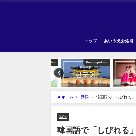
トップ
あいうえお索引
Other
Uncategorized
Unca
ホーム
動詞
韓国語で「しびれる」
動詞
韓国語で「しびれる