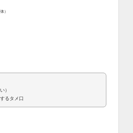
ダ体）
い）
するタメ口