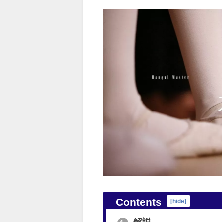
Contents
[
hide
]