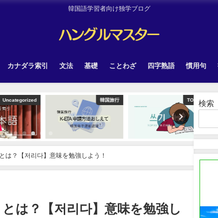
韓国語学習者向け独学ブログ
カナダラ索引
文法
基礎
ことわざ
四字熟語
慣用句
tegorized
韓国旅行
TOPIK
検索
とは？【저리다】意味を勉強しよう！
」とは？【저리다】意味を勉強し