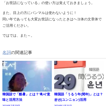
「お世話になっている」の使い方は覚えておきましょう。
また、目上の方にパンマルは使わないように！
同い年であっても大変お世話になったときはヘヨ体の文章体で
ご活用ください。
ではでは、また～。
名詞
の関連記事
韓国語で「酷暑」とは？'혹서'意
韓国語「うるう年(閏年)」とは？
味と活用方法
윤년(ユンニョン)活用
2024年7月23日
2024年1月21日