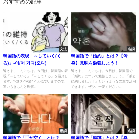
おすすめの記事
文法
名詞
韓国語の表現「～していく(く
韓国語で「婚約」とは？【약
る)」-아/어 가다(오다)
혼】意味を勉強しよう！
皆さま、こんにちは。今回は、韓国語の表
皆さま、こんにちは。今日は、韓国語で
現「～していく」「～してくる」を紹介し
「婚約」について勉強しましょう。「彼と
ます。"-고 가다/오다" と似ていますので、
婚約しました！」というような文章で活用
違いもきちんと理解...
できます。ぜひ、一読ください...
動詞
名詞
韓国語で「手が空く」とは？
韓国語で「痕跡」とは？【흔