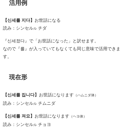
活用例
【신세를 지다】
お世話になる
読み：シンセル
チダ
ル
『신세졌다』で「お世話になった」と訳せます。
なので『를』が入っていてもなくても同じ意味で活用できま
す。
現在形
【신세를 집니다】
お世話になります
（ハムニダ体）
読み：シンセル
チムニダ
ル
【신세를 져요】
お世話になります
（ヘヨ体）
読み：シンセル
チョヨ
ル