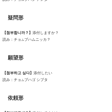
疑問形
【첨부합니까？】
添付しますか？
読み：チョ
ブハムニッカ？
ム
願望形
【첨부하고 싶다】
添付したい
読み：チョ
ブハゴ シプタ
ム
依頼形