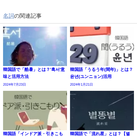
名詞
の関連記事
韓国語で「酷暑」とは？'혹서'意
韓国語「うるう年(閏年)」とは？
味と活用方法
윤년(ユンニョン)活用
2024年7月23日
2024年1月21日
韓国語「インドア派・引きこも
韓国語で「流れ星」とは？【별