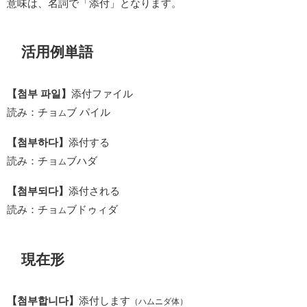
意味は、名詞で「添付」となります。
活用例単語
【첨부 파일】
添付ファイル
読み：チョ
ブ パイル
ム
【첨부하다】
添付する
読み：チョ
ブハダ
ム
【첨부되다】
添付される
読み：チョ
ブドゥィダ
ム
現在形
【첨부합니다】
添付します
（ハムニダ体）