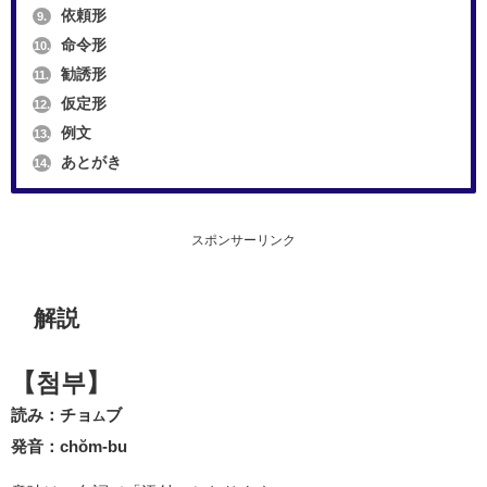
依頼形
9.
命令形
10.
勧誘形
11.
仮定形
12.
例文
13.
あとがき
14.
スポンサーリンク
解説
【첨부】
読み：チョ
ブ
ム
発音：chŏm-bu