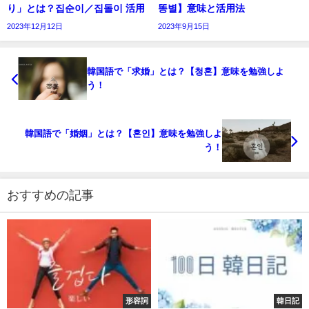
り」とは？집순이／집돌이 活用
똥별】意味と活用法
2023年12月12日
2023年9月15日
韓国語で「求婚」とは？【청혼】意味を勉強しよ
う！
韓国語で「婚姻」とは？【혼인】意味を勉強しよ
う！
おすすめの記事
形容詞
韓日記