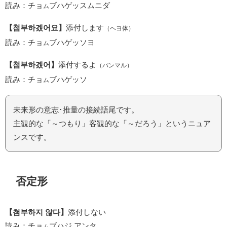
読み：チョ
ブハゲッスムニダ
ム
【첨부하겠어요】
添付します
（ヘヨ体）
読み：チョ
ブハゲッソヨ
ム
【첨부하겠어】
添付するよ
（パンマル）
読み：チョ
ブハゲッソ
ム
未来形の意志･推量の接続語尾です。
主観的な「～つもり」客観的な「～だろう」というニュア
ンスです。
否定形
【첨부하지 않다】
添付しない
読み：チョ
ブハジ アンタ
ム