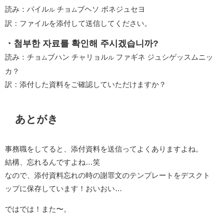
読み：パイル
チョ
ブヘソ ボネジュセヨ
ル
ム
訳：ファイルを添付して送信してください。
・첨부한 자료를 확인해 주시겠습니까?
読み：チョ
ブハン チャリョル
ファギネ ジュシゲッスムニッ
ム
ル
カ？
訳：添付した資料をご確認していただけますか？
あとがき
事務職をしてると、添付資料を送信ってよくありますよね。
結構、忘れるんですよね…笑
なので、添付資料忘れの時の謝罪文のテンプレートをデスクト
ップに保存しています！おいおい…
ではでは！また〜。