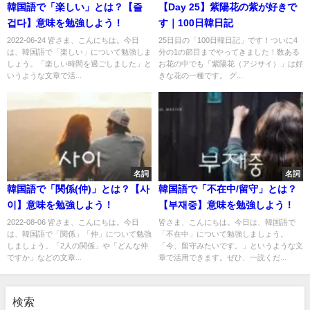
韓国語で「楽しい」とは？【즐
【Day 25】紫陽花の紫が好きで
겁다】意味を勉強しよう！
す｜100日韓日記
2022-06-24 皆さま、こんにちは。今日
25日目の「100日韓日記」です！ついに4
は、韓国語で「楽しい」について勉強しま
分の1の節目までやってきました！数ある
しょう。「楽しい時間を過ごしました」と
お花の中でも「紫陽花（アジサイ）」は好
いうような文章で活...
きな花の一種です。 グ...
名詞
名詞
韓国語で「関係(仲)」とは？【사
韓国語で「不在中/留守」とは？
이】意味を勉強しよう！
【부재중】意味を勉強しよう！
2022-08-06 皆さま、こんにちは。今日
皆さま、こんにちは。今日は、韓国語で
は、韓国語で「関係」「仲」について勉強
「不在中」について勉強しましょう。
しましょう。「2人の関係」や「どんな仲
「今、留守みたいです。」というような文
ですか」などの文章...
章で活用できます。ぜひ、一読くだ...
検索