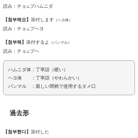
読み：チョ
ブハムニダ
ム
【첨부해요】
添付します
（ヘヨ体）
読み：チョ
ブヘヨ
ム
【첨부해】
添付するよ
（パンマル）
読み：チョ
ブヘ
ム
ハムニダ体：丁寧語（硬い）
ヘヨ体 ：丁寧語（やわらかい）
パンマル ：親しい間柄で使用するタメ口
過去形
【첨부했다】
添付した