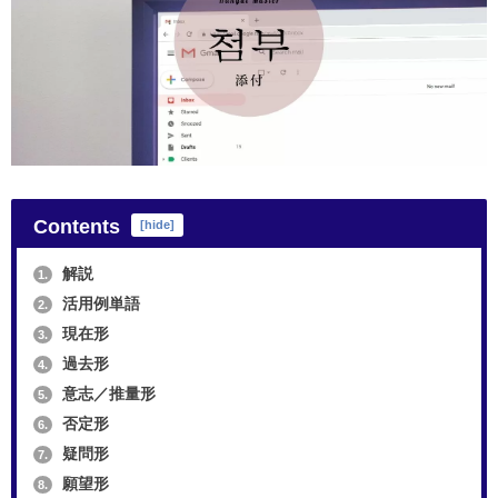
Contents
[
hide
]
解説
1.
活用例単語
2.
現在形
3.
過去形
4.
意志／推量形
5.
否定形
6.
疑問形
7.
願望形
8.