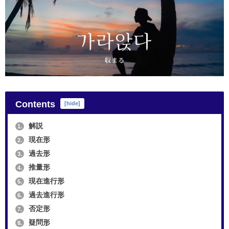
Contents
[
hide
]
解説
1.
現在形
2.
過去形
3.
推量形
4.
現在進行形
5.
過去進行形
6.
否定形
7.
疑問形
8.