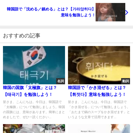
韓国語で「沈める／鎮める」とは？【가라앉히다】
意味を勉強しよう！
おすすめの記事
名詞
動詞
韓国の国旗「太極旗」とは？
韓国語で「かき混ぜる」とは？
【태극기】を勉強しよう！
【휘젓다】意味を勉強しよう！
皆さま、こんにちは。今日は、韓国語で
皆さま、こんにちは。今日は、韓国語で
「太極旗」について勉強しましょう。韓国
「かき混ぜる」について勉強しましょう。
の国旗には、意味があります。簡単にまと
「おたまで鍋のスープをかき混ぜます」と
めましたで、ぜひ一読ください...
いうような文章で活用できます...