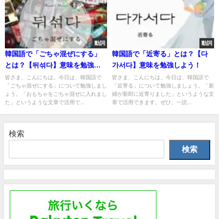
動詞
動詞
韓国語で「ごちゃ混ぜにする」
韓国語で「近寄る」とは？【다
とは？【뒤섞다】意味を勉強し
가서다】意味を勉強しよう！
よう！
皆さま、こんにちは。今日は、韓国語で
皆さま、こんにちは。今日は、韓国語で
「ごちゃ混ぜにする」について勉強しまし
「近寄る」について勉強しましょう。「新
ょう。「おもちゃをごちゃ混ぜに入れまし
婦が新郎に近寄りました」というような文
た」というような文章で活用で...
章で活用できます。ぜひ、一読...
検索
検索