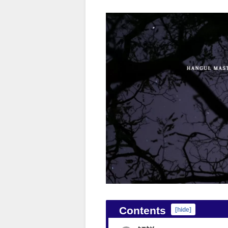
Contents
[
hide
]