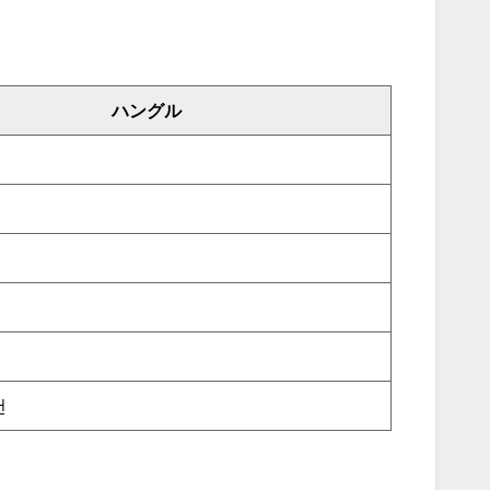
ハングル
건