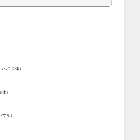
ハムニダ体）
ヨ体）
ンマル）