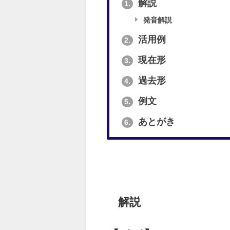
解説
1.
発音解説
活用例
2.
現在形
3.
過去形
4.
例文
5.
あとがき
6.
解説