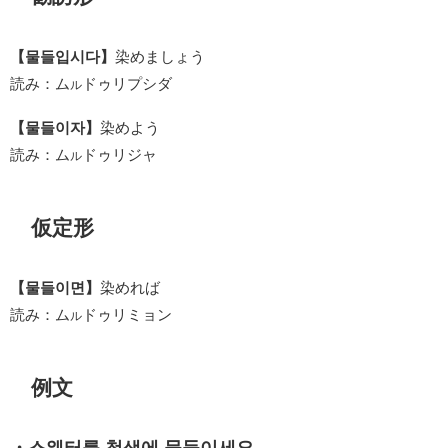
【물들입시다】
染めましょう
読み：ム
ドゥリプシダ
ル
【물들이자】
染めよう
読み：ム
ドゥリジャ
ル
仮定形
【물들이면】
染めれば
読み：ム
ドゥリミョン
ル
例文
・스웨터를 청색에 물들이세요.