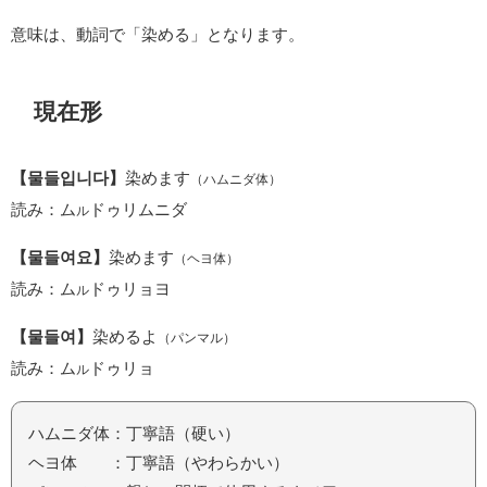
意味は、動詞で「染める」となります。
現在形
【물들입니다】
染めます
（ハムニダ体）
読み：ム
ドゥリムニダ
ル
【물들여요】
染めます
（ヘヨ体）
読み：ム
ドゥリョヨ
ル
【물들여】
染めるよ
（パンマル）
読み：ム
ドゥリョ
ル
ハムニダ体：丁寧語（硬い）
ヘヨ体 ：丁寧語（やわらかい）