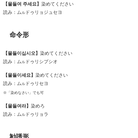
【물들여 주세요】
染めてください
読み：ム
ドゥリョジュセヨ
ル
命令形
【물들이십시오】
染めてください
読み：ム
ドゥリシプシオ
ル
【물들이세요】
染めてください
読み：ム
ドゥリセヨ
ル
※「染めなさい」でも可
【물들여라】
染めろ
読み：ム
ドゥリョラ
ル
勧誘形