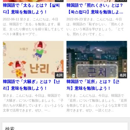
韓国語で「太る」とは？【살찌
韓国語で「照れくさい」とは？
다】意味を勉強しよう！
【쑥스럽다】意味を勉強しよ
う！
2022-06-11 皆さま、こんにちは。今日
2022-05-23 皆さま、こんにちは。今日
は、韓国語で「太る」を勉強します。最
は、韓国語の「恥ずかしい」「照れくさ
近、太ったり痩せたりを繰り返してまして
い」という単語を学びましょう。「とて
ベスト体重をキープで...
も、照れくさいです」と...
名詞
名詞
韓国語で「大騒ぎ」とは？【난
韓国語で「近所」とは？【근
리】意味を勉強しよう！
처】意味を勉強しよう！
皆さま、こんにちは。今日は、韓国語で
皆さま、こんにちは。今日は、韓国語で
「大騒ぎ」について勉強しましょう。「子
「近所」について勉強しましょう。「近所
供たちが大騒ぎしています」というような
を散歩してました」というような文章で活
文章で活用できます。ぜひ、一...
用できます。ぜひ、一読くださ...
検索