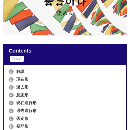
Contents
[
hide
]
解説
1.
現在形
2.
過去形
3.
意志形
4.
現在進行形
5.
過去進行形
6.
否定形
7.
疑問形
8.