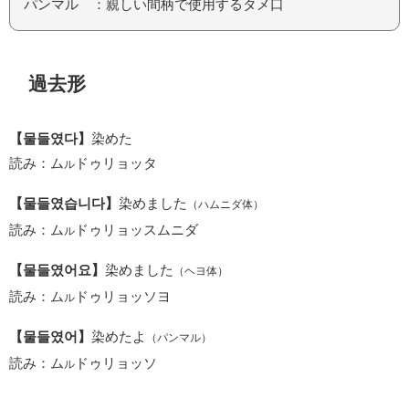
パンマル ：親しい間柄で使用するタメ口
過去形
【물들였다】
染めた
読み：ム
ドゥリョッタ
ル
【물들였습니다】
染めました
（ハムニダ体）
読み：ム
ドゥリョッスムニダ
ル
【물들였어요】
染めました
（ヘヨ体）
読み：ム
ドゥリョッソヨ
ル
【물들였어】
染めたよ
（パンマル）
読み：ム
ドゥリョッソ
ル