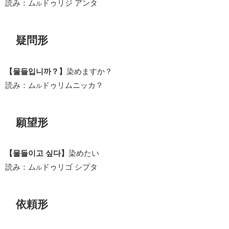
読み：ム
ドゥリジ アンタ
ル
疑問形
【물들입니까？】
染めますか？
読み：ム
ドゥリムニッカ？
ル
願望形
【물들이고 싶다】
染めたい
読み：ム
ドゥリゴ シプタ
ル
依頼形