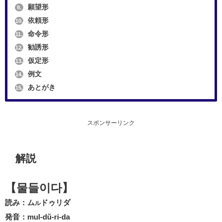
願望形
9.
依頼形
10.
命令形
11.
勧誘形
12.
仮定形
13.
例文
14.
あとがき
15.
スポンサーリンク
解説
【물들이다】
読み：ム
ドゥリダ
ル
発音：mul-dŭ-ri-da