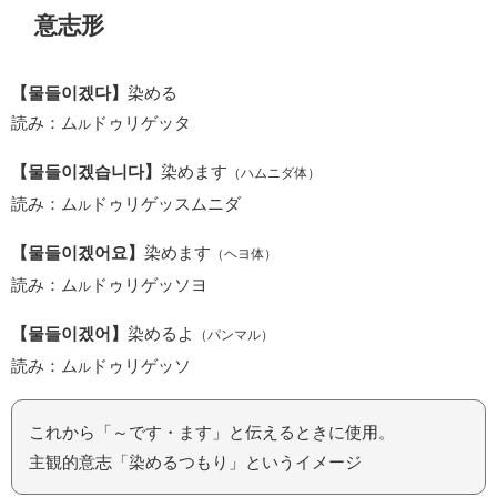
意志形
【물들이겠다】
染める
読み：ム
ドゥリゲッタ
ル
【물들이겠습니다】
染めます
（ハムニダ体）
読み：ム
ドゥリゲッスムニダ
ル
【물들이겠어요】
染めます
（ヘヨ体）
読み：ム
ドゥリゲッソヨ
ル
【물들이겠어】
染めるよ
（パンマル）
読み：ム
ドゥリゲッソ
ル
これから「～です・ます」と伝えるときに使用。
主観的意志「染めるつもり」というイメージ