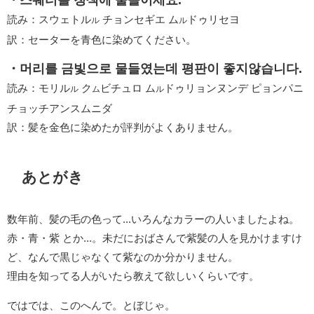
読み：スウェトル
チョンセギエ ム
ドゥリセヨ
ル
ル
訳：セーターを青色に染めてください。
・머리를 금빛으로 물들였는데 평판이 좋지않습니다.
読み：モリル
ク
ビチュロ ム
ドゥリョンヌンデ ピョンパニ
ル
ム
ル
チョッチアンスムニダ
訳：髪を金色に染めたが評判がよくありません。
あとがき
数年前、髪の毛の色って...いろんなカラーの人いましたよね。
赤・青・紫 とか...。未だにおばさんで紫髪の人を見かけますけ
ど、なんで黒じゃなくて紫なのか分かりません。
理由を知ってる人がいたら教えて欲しいくらいです。
ではでは、このへんで。とぼじゃ。