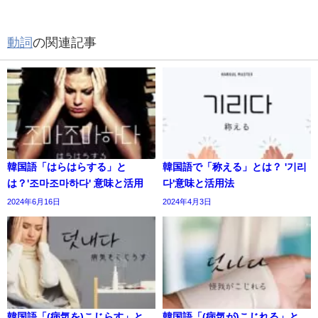
動詞
の関連記事
韓国語「はらはらする」と
韓国語で「称える」とは？ '기리
は？'조마조마하다' 意味と活用
다'意味と活用法
2024年6月16日
2024年4月3日
韓国語「(病気を)こじらす」と
韓国語「(病気が)こじれる」と