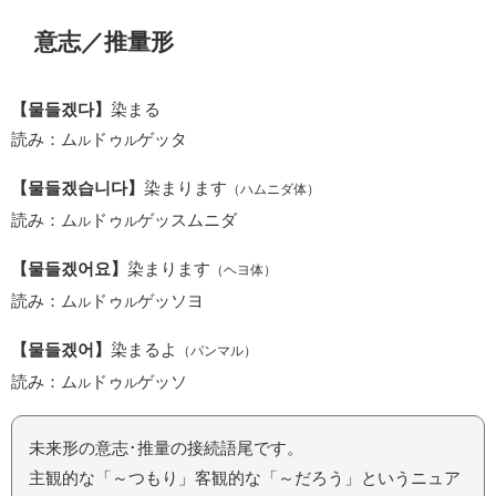
意志／推量形
【물들겠다】
染まる
読み：ム
ドゥ
ゲッタ
ル
ル
【물들겠습니다】
染まります
（ハムニダ体）
読み：ム
ドゥ
ゲッスムニダ
ル
ル
【물들겠어요】
染まります
（ヘヨ体）
読み：ム
ドゥ
ゲッソヨ
ル
ル
【물들겠어】
染まるよ
（パンマル）
読み：ム
ドゥ
ゲッソ
ル
ル
未来形の意志･推量の接続語尾です。
主観的な「～つもり」客観的な「～だろう」というニュア