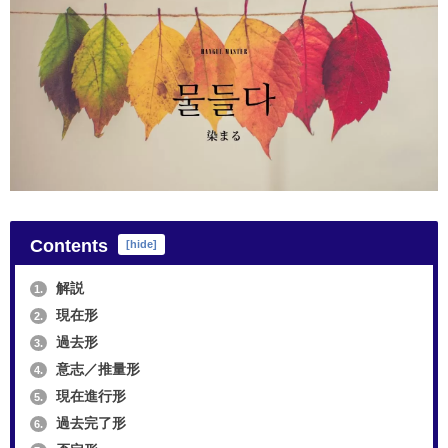
Contents
[
hide
]
解説
1.
現在形
2.
過去形
3.
意志／推量形
4.
現在進行形
5.
過去完了形
6.