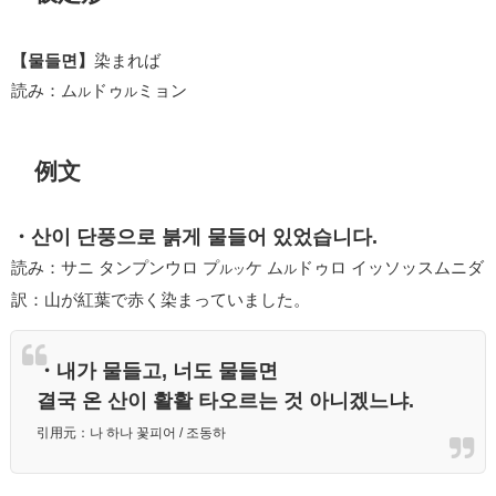
【물들면】
染まれば
読み：ム
ドゥ
ミョン
ル
ル
例文
・산이 단풍으로 붉게 물들어 있었습니다.
読み：サニ タンプンウロ プ
ケ ム
ドゥロ イッソッスムニダ
ルッ
ル
訳：山が紅葉で赤く染まっていました。
・내가 물들고, 너도 물들면
결국 온 산이 활활 타오르는 것 아니겠느냐.
引用元：나 하나 꽃피어 / 조동하