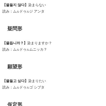
【물들지 않다】
染まらない
読み：ム
ドゥ
ジ アンタ
ル
ル
疑問形
【물듭니까？】
染まりますか？
読み：ム
ドゥ
ムニッカ？
ル
ル
願望形
【물들고 싶다】
染まりたい
読み：ム
ドゥ
ゴ シプタ
ル
ル
仮定形