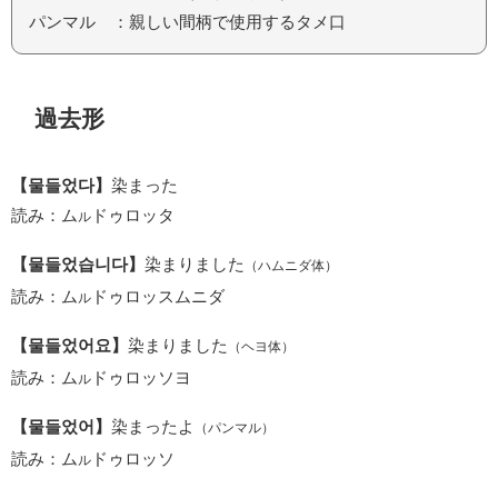
パンマル ：親しい間柄で使用するタメ口
過去形
【물들었다】
染まった
読み：ム
ドゥロッタ
ル
【물들었습니다】
染まりました
（ハムニダ体）
読み：ム
ドゥロッスムニダ
ル
【물들었어요】
染まりました
（ヘヨ体）
読み：ム
ドゥロッソヨ
ル
【물들었어】
染まったよ
（パンマル）
読み：ム
ドゥロッソ
ル