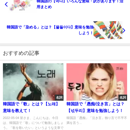
韓国語の【먹다】いろんな意味・訳があります！活
用まとめ
韓国語で「染める」とは？【물들이다】意味を勉強
しよう！
おすすめの記事
名詞
名詞
韓国語で「歌」とは？【노래】
韓国語で「愚痴/泣き言」とは？
意味を教えて！
【넋두리】意味を勉強しよう！
2022-05-04 皆さま、こんにちは。今日
韓国語「愚痴」「泣き言」独り言で不平不
は、韓国語で「歌」について勉強しましょ
満を言う...
う。「歌を歌いたい」というような文章で