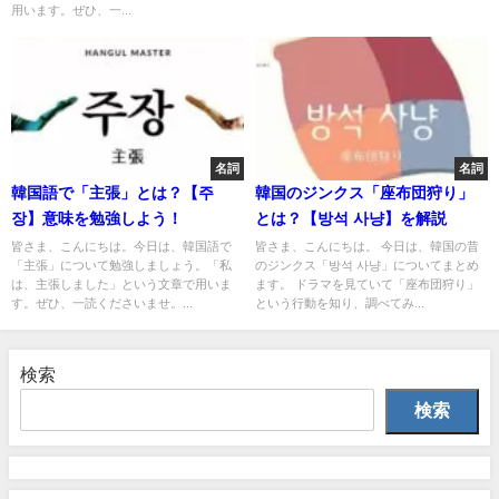
用います。ぜひ、一...
名詞
名詞
韓国語で「主張」とは？【주
韓国のジンクス「座布団狩り」
장】意味を勉強しよう！
とは？【방석 사냥】を解説
皆さま、こんにちは。今日は、韓国語で
皆さま、こんにちは。 今日は、韓国の昔
「主張」について勉強しましょう。「私
のジンクス「방석 사냥」についてまとめ
は、主張しました」という文章で用いま
ます。 ドラマを見ていて「座布団狩り」
す。ぜひ、一読くださいませ。...
という行動を知り、調べてみ...
検索
検索