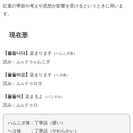
紅葉の季節や考えや思想が影響を受けるというときに用いま
す。
現在形
【물듭니다】
染まります
（ハムニダ体）
読み：ム
ドゥ
ムニダ
ル
ル
【물들어요】
染まります
（ヘヨ体）
読み：ム
ドゥロヨ
ル
【물들어】
染まるよ
（パンマル）
読み：ム
ドゥロ
ル
ハムニダ体：丁寧語（硬い）
ヘヨ体 ：丁寧語（やわらかい）