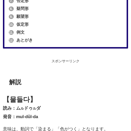
否定形
7.
疑問形
8.
願望形
9.
仮定形
10.
例文
11.
あとがき
12.
スポンサーリンク
解説
【물들다】
読み：ム
ドゥ
ダ
ル
ル
発音：mul-dŭl-da
意味は、動詞で「染まる」「色がつく」となります。