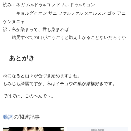
読み：ネガ ム
ドゥ
ゴ ノド ム
ドゥ
ミョン
ル
ル
ル
ル
キョルグ
オン サニ ファ
ファ
タオルヌン ゴッ アニ
ク
ル
ル
ゲンヌニャ
訳：私が染まって、君も染まれば
結局すべての山がごうごうと燃え上がることないだろうか
あとがき
秋になると山々が色づき始めますよね。
もみじも綺麗ですが、私はイチョウの葉が結構好きです。
ではでは、このへんで～。
動詞
の関連記事