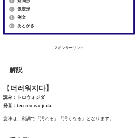
疑問形
7.
仮定形
8.
例文
9.
あとがき
10.
スポンサーリンク
解説
【
더러워지다】
読み：トロウォジダ
発音：teo-reo-wo-ji-da
意味は、動詞で「汚れる」「汚くなる」となります。