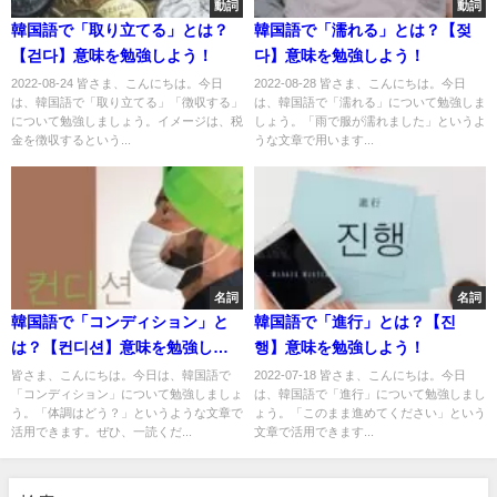
動詞
動詞
韓国語で「取り立てる」とは？
韓国語で「濡れる」とは？【젖
【걷다】意味を勉強しよう！
다】意味を勉強しよう！
2022-08-24 皆さま、こんにちは。今日
2022-08-28 皆さま、こんにちは。今日
は、韓国語で「取り立てる」「徴収する」
は、韓国語で「濡れる」について勉強しま
について勉強しましょう。イメージは、税
しょう。「雨で服が濡れました」というよ
金を徴収するという...
うな文章で用います...
名詞
名詞
韓国語で「コンディション」と
韓国語で「進行」とは？【진
は？【컨디션】意味を勉強しよ
행】意味を勉強しよう！
う！
皆さま、こんにちは。今日は、韓国語で
2022-07-18 皆さま、こんにちは。今日
「コンディション」について勉強しましょ
は、韓国語で「進行」について勉強しまし
う。「体調はどう？」というような文章で
ょう。「このまま進めてください」という
活用できます。ぜひ、一読くだ...
文章で活用できます...