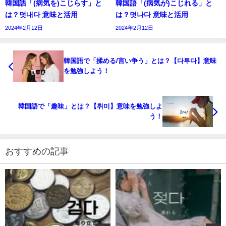
韓国語「(病気を)こじらす」と
韓国語「(病気が)こじれる」と
は？덧내다 意味と活用
は？덧나다 意味と活用
2024年2月12日
2024年2月12日
韓国語で「揉める/言い争う」とは？【다투다】意味
を勉強しよう！
韓国語で「趣味」とは？【취미】意味を勉強しよ
う！
おすすめの記事