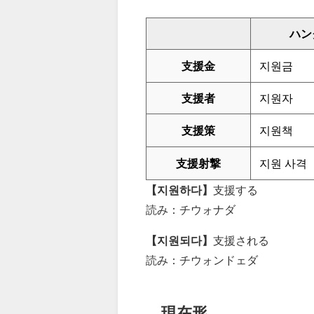
ハン
支援金
지원금
支援者
지원자
支援策
지원책
支援射撃
지원 사격
【지원하다】
支援する
読み：チウォナダ
【지원되다】
支援される
読み：チウォンドェダ
現在形