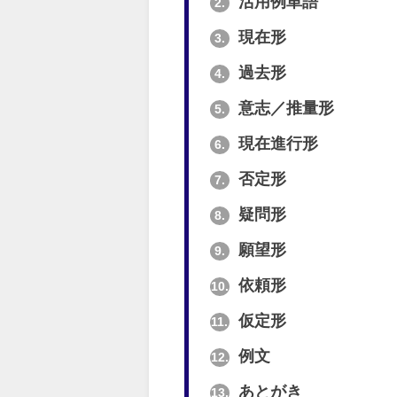
活用例単語
2.
現在形
3.
過去形
4.
意志／推量形
5.
現在進行形
6.
否定形
7.
疑問形
8.
願望形
9.
依頼形
10.
仮定形
11.
例文
12.
あとがき
13.