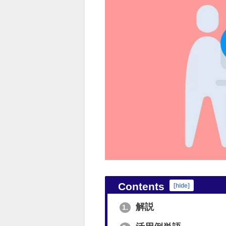
Contents
[
hide
]
解説
1.