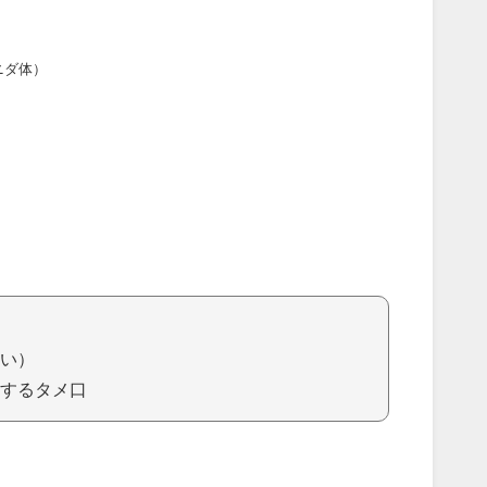
ニダ体）
）
い）
するタメ口