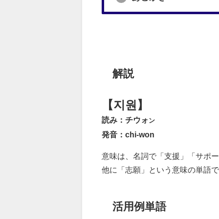
解説
【지원】
読み：チウォ
ン
発音：chi-won
意味は、名詞で「支援」「サポー
他に「志願」という意味の単語で
活用例単語