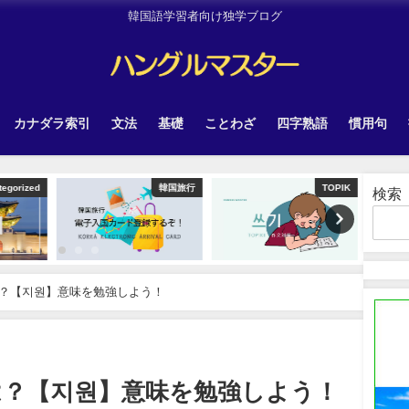
韓国語学習者向け独学ブログ
カナダラ索引
文法
基礎
ことわざ
四字熟語
慣用句
韓国旅行
TOPIK
韓国旅行
検索
？【지원】意味を勉強しよう！
は？【지원】意味を勉強しよう！