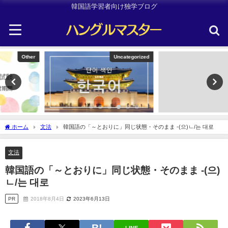
韓国語学習者向け独学ブログ
Uncategorized
TOPIK
ホーム
文法
韓国語の「～とおりに」同じ状態・そのまま -(으)ㄴ/는 대로
文法
韓国語の「～とおりに」同じ状態・そのまま -(으)
ㄴ/는 대로
PR
2018年8月4日
2023年6月13日