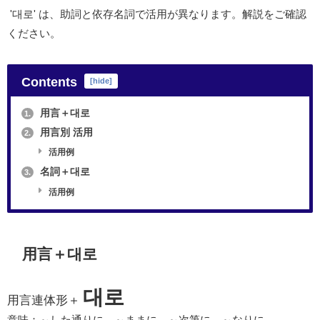
'대로' は、助詞と依存名詞で活用が異なります。解説をご確認
ください。
Contents
[
hide
]
用言＋대로
1.
用言別 活用
2.
活用例
名詞＋대로
3.
活用例
用言＋대로
대로
用言連体形＋
意味：～した通りに、～ままに、～次第に、～なりに