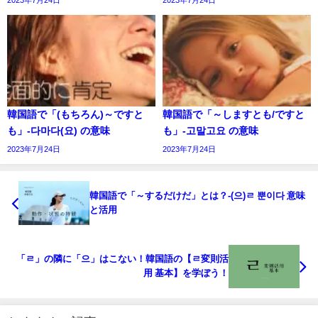
韓国語で「(もちろん)～ですと
韓国語で「～しますとも/ですと
も」-다마다(요) の意味
も」-고말고요 の意味
2023年7月24日
2023年7月24日
韓国語で「～するだけだ」とは？-(으)ㄹ 뿐이다 意味
と活用
「ㄹ」の隣に「으」はこない！韓国語の【ㄹ変則活
用 基本】を学ぼう！