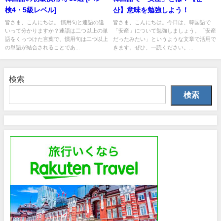
検4・5級レベル]
산】意味を勉強しよう！
皆さま、こんにちは。 慣用句と連語の違
皆さま、こんにちは。今日は、韓国語で
いって分かりますか？連語は二つ以上の単
「安産」について勉強しましょう。「安産
語をくっつけた言葉で、慣用句は二つ以上
だったみたい」というような文章で活用で
の単語が結合されることであ...
きます。ぜひ、一読ください。...
検索
検索