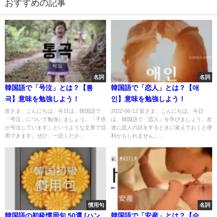
おすすめの記事
名詞
名詞
韓国語で「号泣」とは？【통
韓国語で「恋人」とは？【애
곡】意味を勉強しよう！
인】意味を勉強しよう！
皆さま、こんにちは。今日は、韓国語で
2022-06-12 皆さま、こんにちは。今日
「号泣」について勉強しましょう。「子供
は、韓国語で「恋人」を学びましょう。友
が号泣しています」というような文章で活
達に恋人の話をするときに覚えておくと便
用できます。ぜひ、一読くださ...
利かもしれません。...
慣用句
名詞
韓国語の初級慣用句 50選 [ハン
韓国語で「安産」とは？【순