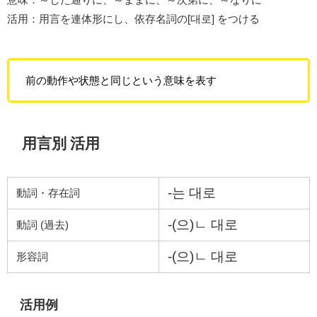
活用：用言を連体形にし、依存名詞の[대로] をつける
前の動作や状態と同じという意味を表す
用言別 活用
-는 대로
動詞・存在詞
-(으)ㄴ 대로
動詞 (過去)
-(으)ㄴ 대로
形容詞
活用例