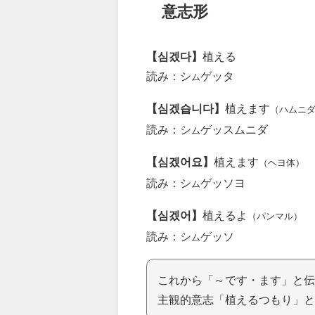
意志形
【심겠다】
植える
読み：シ
ゲッタ
ム
【심겠습니다】
植えます
（ハムニ
読み：シ
ゲッスムニダ
ム
【심겠어요】
植えます
（ヘヨ体）
読み：シ
ゲッソヨ
ム
【심겠어】
植えるよ
（パンマル）
読み：シ
ゲッソ
ム
これから「～です・ます」と伝
主観的意志「植えるつもり」と