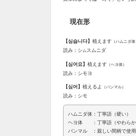
現在形
【심습니다】
植えます
（ハムニダ体
読み：シ
スムニダ
ム
【심어요】
植えます
（ヘヨ体）
読み：シモヨ
【심어】
植えるよ
（パンマル）
読み：シモ
ハムニダ体：丁寧語（硬い）
ヘヨ体 ：丁寧語（やわらか
パンマル ：親しい間柄で使用