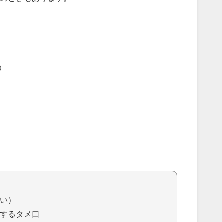
）
い）
するタメ口