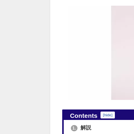
Contents
[
hide
]
解説
1.