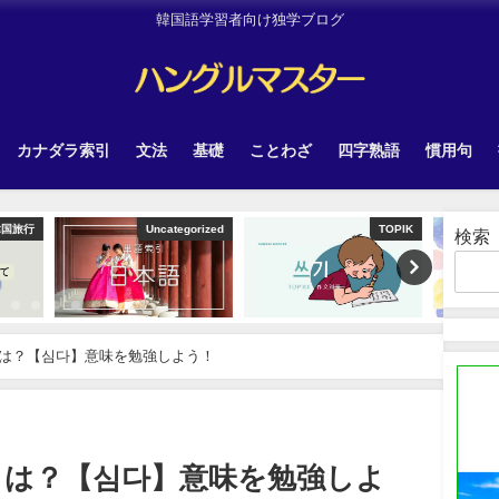
韓国語学習者向け独学ブログ
カナダラ索引
文法
基礎
ことわざ
四字熟語
慣用句
tegorized
TOPIK
Other
検索
は？【심다】意味を勉強しよう！
とは？【심다】意味を勉強しよ