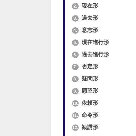
現在形
2.
過去形
3.
意志形
4.
現在進行形
5.
過去進行形
6.
否定形
7.
疑問形
8.
願望形
9.
依頼形
10.
命令形
11.
勧誘形
12.