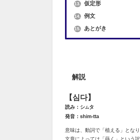
仮定形
13.
例文
14.
あとがき
15.
解説
【심다】
読み：シ
タ
ム
発音：shim-tta
意味は、動詞で「植える」となり
文章によっては「蒔く」という訳