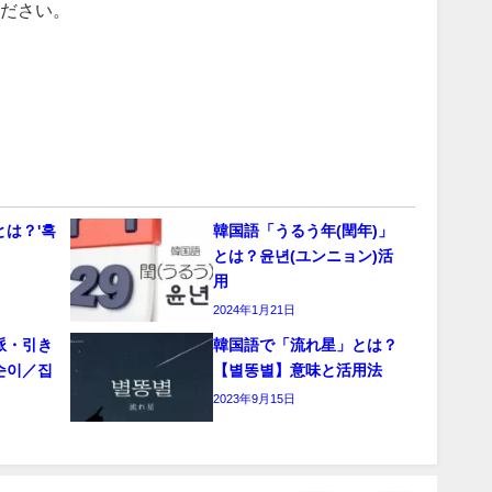
ださい。
は？'혹
韓国語「うるう年(閏年)」
とは？윤년(ユンニョン)活
用
2024年1月21日
派・引き
韓国語で「流れ星」とは？
순이／집
【별똥별】意味と活用法
2023年9月15日