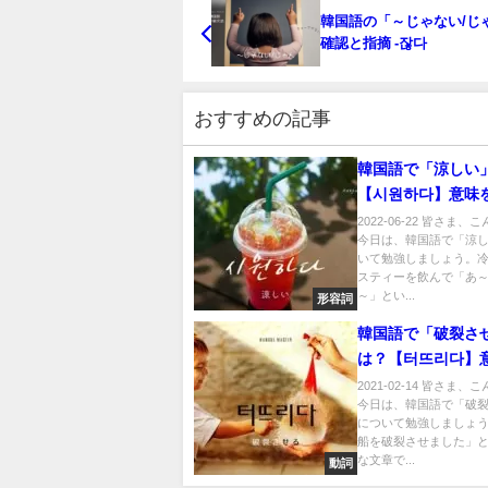
韓国語の「～じゃない/じ
確認と指摘 -잖다
おすすめの記事
韓国語で「涼しい
【시원하다】意味
よう！
2022-06-22 皆さま
今日は、韓国語で「涼
いて勉強しましょう。
スティーを飲んで「あ
～」とい...
形容詞
韓国語で「破裂さ
は？【터뜨리다】
強しよう！
2021-02-14 皆さま
今日は、韓国語で「破
について勉強しましょ
船を破裂させました」
な文章で...
動詞