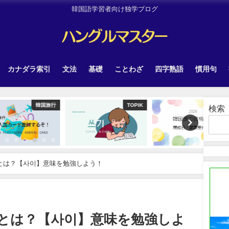
韓国語学習者向け独学ブログ
カナダラ索引
文法
基礎
ことわざ
四字熟語
慣用句
韓国旅行
TOPIK
Other
検索
」とは？【사이】意味を勉強しよう！
」とは？【사이】意味を勉強しよ