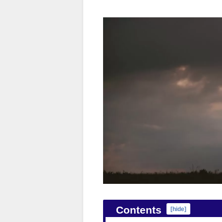
Contents
[
hide
]