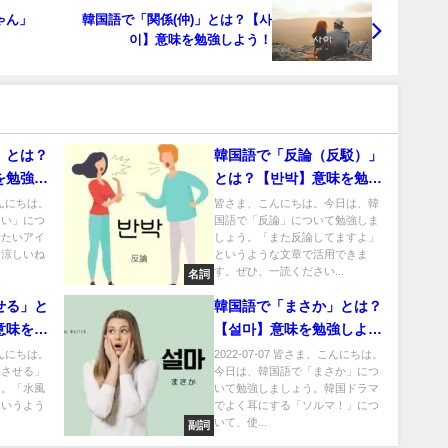
ゃん」
韓国語で「関係(仲)」とは？【사
이】意味を勉強しよう！
」とは？
韓国語で「反論（反駁）」
を勉強し
とは？【반박】意味を勉強
しよう！
、こんにちは。
皆さま、こんにちは。今日は、韓
しい」につ
国語で「反論」について勉強しま
冷たいアイ
しょう。「また反論してますよ」
～涼しいね
というような文章で活用できま
す。ぜひ、一読ください...
名詞
せる」と
韓国語で「まさか」とは？
意味を勉
【설마】意味を勉強しよ
う！
、こんにちは。
2022-07-07 皆さま、こんにちは。
裂させる」
今日は、韓国語で「まさか」につ
う。「水風
いて勉強しましょう。韓国ドラマ
というよう
でよく耳にする「ソルマ！」につ
いて、使...
副詞