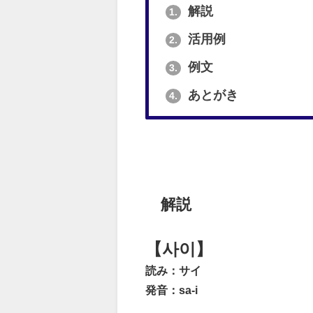
解説
1.
活用例
2.
例文
3.
あとがき
4.
解説
【사이】
読み：サイ
発音：sa-i