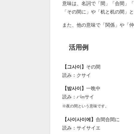
意味は、名詞で「間」「合間」「
「その間に」や「机と机の間」と
また、他の意味で「関係」や「仲
活用例
【그사이】
その間
読み：クサイ
【밤사이】
一晩中
読み：パ
サイ
m
※夜の間という意味です。
【사이사이에】
合間合間に
読み：サイサイエ