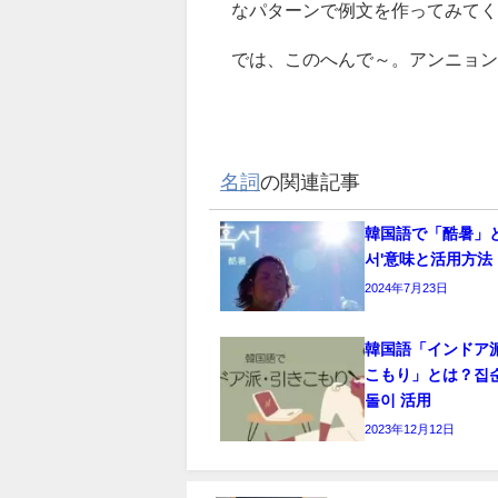
なパターンで例文を作ってみてく
では、このへんで～。アンニョン
名詞
の関連記事
韓国語で「酷暑」と
서'意味と活用方法
2024年7月23日
韓国語「インドア
こもり」とは？집
돌이 活用
2023年12月12日