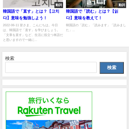
動詞
動詞
韓国語で「直す」とは？【고치
韓国語で「読む」とは？【읽
다】意味を勉強しよう！
다】意味を教えて！
2022-06-11 皆さま、こんにちは。今日
韓国語の「読む」「読みます」「読みまし
は、韓国語で「直す」を学びましょう。
た」...
「文章を直す」など、生活に役立つ単語だ
と思いますので一緒に...
検索
検索