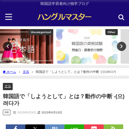
韓国語学習者向け独学ブログ
Other
韓国旅行
ホーム
文法
韓国語で「しようとして」とは？動作の中断 -(으)려다가
文法
韓国語で「しようとして」とは？動作の中断 -(으)
려다가
PR
2023年6月4日
2023年6月10日