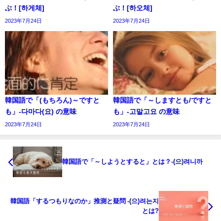
ぶ！[하게체]
ぶ！[하오체]
2023年7月24日
2023年7月24日
韓国語で「(もちろん)～ですと
韓国語で「～しますとも/ですと
も」-다마다(요) の意味
も」-고말고요 の意味
2023年7月24日
2023年7月24日
韓国語で「～しようとすると」とは？-(으)려니까
韓国語「するつもりなのか」推測と疑問 -(으)려는지
とは?