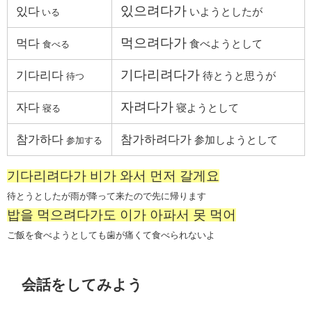
있으려다가
있다
いようとしたが
いる
먹으려다가
먹다
食べようとして
食べる
기다리려다가
기다리다
待とうと思うが
待つ
자려다가
자다
寝ようとして
寝る
참가하다
참가하려다가
参加しようとして
参加する
기다리려다가 비가 와서 먼저 갈게요
待とうとしたが雨が降って来たので先に帰ります
밥을 먹으려다가도 이가 아파서 못 먹어
ご飯を食べようとしても歯が痛くて食べられないよ
会話をしてみよう