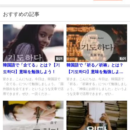
おすすめの記事
動詞
動詞
韓国語で「企てる」とは？【기
韓国語で「祈る／祈祷」とは？
도하다】意味を勉強しよう！
【기도하다】意味を勉強しよ
う！
皆さま、こんにちは。今日は、韓国語で
皆さま、こんにちは。今日は、韓国語で
「企てる」について勉強しましょう。「国
「祈る」「祈祷する」について勉強しまし
外脱出を企てます」というような文章で活
ょう。「神様にお祈りしました」というよ
用できます。ぜひ、一読くださ...
うな文章で活用できます。ぜひ...