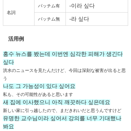
-이라 싶다
パッチム有
名詞
-라 싶다
パッチム無
活用例
홍수 뉴스를 봤는데 이번엔 심각한 피해가 생긴다
싶다
洪水のニュースを見たんだけど、今回は深刻な被害が出ると思
う
나도 그 가능성이 있다 싶어요
私も、その可能性があると思います
새 집에 이사했으니 아직 깨끗하다 싶은데요
新しい家に引っ越したので、まだきれいだと思うんですけど
유명한 교수님이라 싶어서 강의를 너무 기대했나
봐요