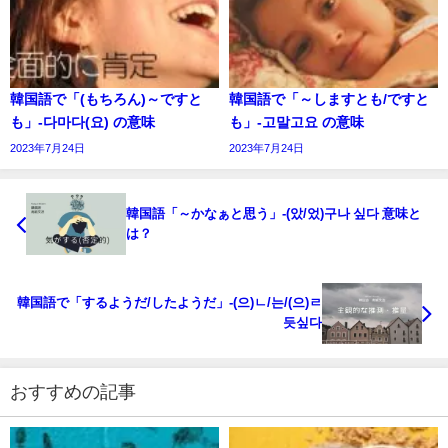
韓国語で「(もちろん)～ですと
韓国語で「～しますとも/ですと
も」-다마다(요) の意味
も」-고말고요 の意味
2023年7月24日
2023年7月24日
韓国語「～かなぁと思う」-(았/었)구나 싶다 意味と
は？
韓国語で「するようだ/したようだ」-(으)ㄴ/는/(으)ㄹ
듯싶다
おすすめの記事