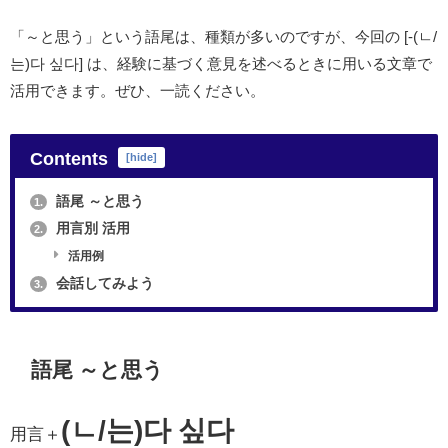
「～と思う」という語尾は、種類が多いのですが、今回の [-(ㄴ/
는)다 싶다] は、経験に基づく意見を述べるときに用いる文章で
活用できます。ぜひ、一読ください。
Contents
[
hide
]
語尾 ～と思う
1.
用言別 活用
2.
活用例
会話してみよう
3.
語尾 ～と思う
(ㄴ/는)다 싶다
用言＋