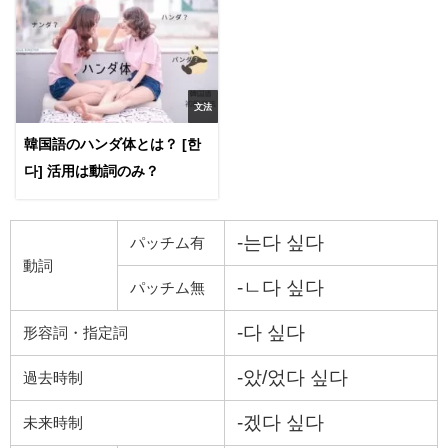
文法
韓国語のハンダ体とは？ [한
다] 活用は動詞のみ？
-는다 싶다
パッチム有
動詞
-ㄴ다 싶다
パッチム無
-다 싶다
形容詞・指定詞
-았/었다 싶다
過去時制
-겠다 싶다
未来時制