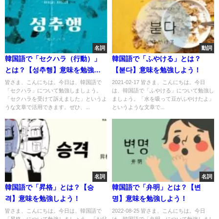
名詞
動詞
韓国語で「セクハラ（行動）」
韓国語で「ふやける」とは？
とは？【성추행】意味を勉強し
【붇다】意味を勉強しよう！
よう！
皆さま、こんにちは。今日は、韓国語で
2021-02-17 皆さま、こんにちは。今日
「セクハラ」について勉強しましょう。
は、韓国語で「ふやける」について勉強し
「セクハラを受けて訴えました」というよ
ましょう。「水を吸って豆がふやけたよ」
うな文章で活用できます。ぜひ、...
というような文章で...
名詞
名詞
韓国語で「昇格」とは？【승
韓国語で「弁明」とは？【변
격】意味を勉強しよう！
명】意味を勉強しよう！
皆さま、こんにちは。今日は、韓国語で
2022-08-25 皆さま、こんにちは。今日
「昇格」について勉強しましょう。「お父
は、韓国語で「弁明」について勉強しまし