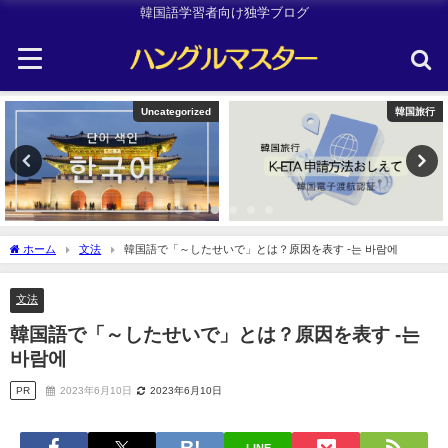
韓国語学習者向け独学ブログ
韓国旅行
Uncategorized
ホーム
文法
韓国語で「～したせいで」とは？原因を表す -는 바람에
文法
韓国語で「～したせいで」とは？原因を表す -는
바람에
PR
2023年6月10日
2023年6月10日