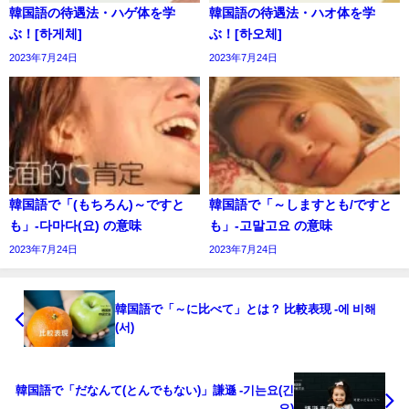
韓国語の待遇法・ハゲ体を学
韓国語の待遇法・ハオ体を学
ぶ！[하게체]
ぶ！[하오체]
2023年7月24日
2023年7月24日
韓国語で「(もちろん)～ですと
韓国語で「～しますとも/ですと
も」-다마다(요) の意味
も」-고말고요 の意味
2023年7月24日
2023年7月24日
韓国語で「～に比べて」とは？ 比較表現 -에 비해
(서)
韓国語で「だなんて(とんでもない)」謙遜 -기는요(긴
요)