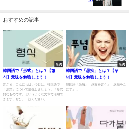
おすすめの記事
名詞
名詞
韓国語で「形式」とは？【형
韓国語で「愚痴」とは？【푸
식】意味を勉強しよう！
념】意味を勉強しよう！
皆さま、こんにちは。今日は、韓国語で
韓国語「愚痴」「愚痴を言う」「愚痴をこ
「形式」について勉強しましょう。「形式
ぼす」...
的なものです」というような文章で活用で
きます。ぜひ、一読ください。...