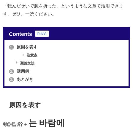
「転んだせいで腕を折った」というような文章で活用できま
す。ぜひ、一読ください。
Contents
[
hide
]
原因を表す
1.
注意点
類義文法
活用例
2.
あとがき
3.
原因を表す
는 바람에
動詞語幹＋