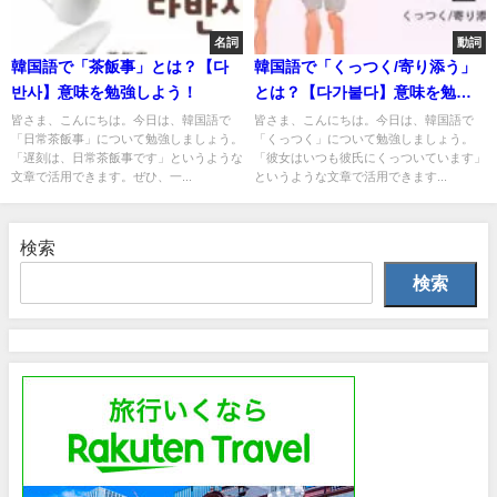
名詞
動詞
韓国語で「茶飯事」とは？【다
韓国語で「くっつく/寄り添う」
반사】意味を勉強しよう！
とは？【다가붙다】意味を勉強
しよう！
皆さま、こんにちは。今日は、韓国語で
皆さま、こんにちは。今日は、韓国語で
「日常茶飯事」について勉強しましょう。
「くっつく」について勉強しましょう。
「遅刻は、日常茶飯事です」というような
「彼女はいつも彼氏にくっついています」
文章で活用できます。ぜひ、一...
というような文章で活用できます...
検索
検索