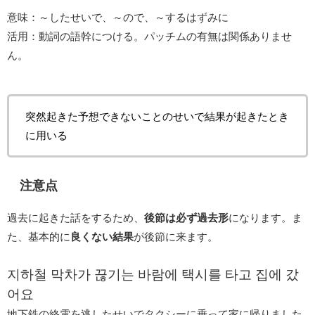
意味：～したせいで、～ので、～するはずみに
活用：動詞の語幹につける。パッチムの有無は関係ありませ
ん。
突然起きた予想できないことのせいで結果が起きたとき
に用いる
注意点
過去に起きた話をするため、
後節は必ず過去形
になります。ま
た、基本的に
良くない結果
が後節に来ます。
지하철 막차가 끊기는 바람에 택시를 타고 집에 갔
어요
地下鉄の終電を逃したせいでタクシーに乗って家に帰りました