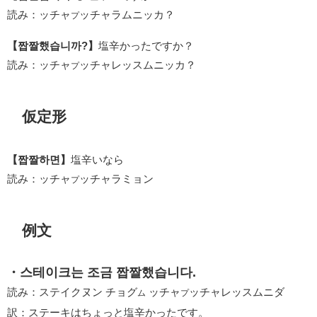
読み：ッチャ
ッチャラムニッカ？
プ
【짭짤했습니까?】
塩辛かったですか？
読み：ッチャ
ッチャレッスムニッカ？
プ
仮定形
【짭짤하면】
塩辛いなら
読み：ッチャ
ッチャラミョン
プ
例文
・스테이크는 조금 짭짤했습니다.
読み：ステイクヌン チョグ
ッチャ
ッチャレッスムニダ
ム
プ
訳：ステーキはちょっと塩辛かったです。