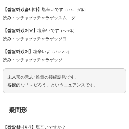
【짭짤하겠습니다】
塩辛いです
（ハムニダ体）
読み：ッチャ
ッチャラゲッスムニダ
プ
【짭짤하겠어요】
塩辛いです
（ヘヨ体）
読み：ッチャ
ッチャラゲッソヨ
プ
【짭짤하겠어】
塩辛いよ
（パンマル）
読み：ッチャ
ッチャラゲッソ
プ
未来形の意志･推量の接続語尾です。
客観的な「～だろう」というニュアンスです。
疑問形
【짭짤합니까?】
塩辛いですか？