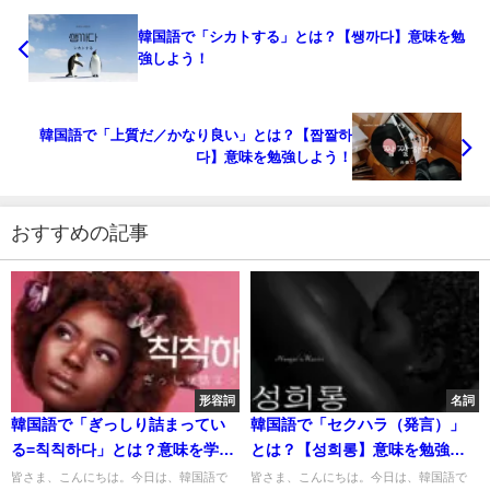
韓国語で「シカトする」とは？【쌩까다】意味を勉
強しよう！
韓国語で「上質だ／かなり良い」とは？【짭짤하
다】意味を勉強しよう！
おすすめの記事
形容詞
名詞
韓国語で「ぎっしり詰まってい
韓国語で「セクハラ（発言）」
る=칙칙하다」とは？意味を学ぼ
とは？【성희롱】意味を勉強し
う
よう！
皆さま、こんにちは。今日は、韓国語で
皆さま、こんにちは。今日は、韓国語で