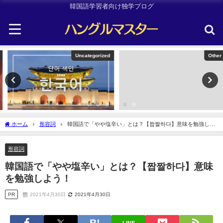
韓国語学習者向け独学ブログ
Uncategorized
Other
ホーム
形容詞
韓国語で「やや塩辛い」とは？【짭짤하다】意味を勉強しよ
う！
形容詞
韓国語で「やや塩辛い」とは？【짭짤하다】意味
を勉強しよう！
PR
2021年4月30日
2021年4月30日