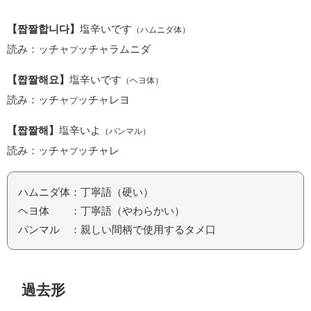
【짭짤합니다】
塩辛いです
（ハムニダ体）
読み：ッチャ
ッチャラムニダ
プ
【짭짤해요】
塩辛いです
（ヘヨ体）
読み：ッチャ
ッチャレヨ
プ
【짭짤해】
塩辛いよ
（パンマル）
読み：ッチャ
ッチャレ
プ
ハムニダ体：丁寧語（硬い）
ヘヨ体 ：丁寧語（やわらかい）
パンマル ：親しい間柄で使用するタメ口
過去形