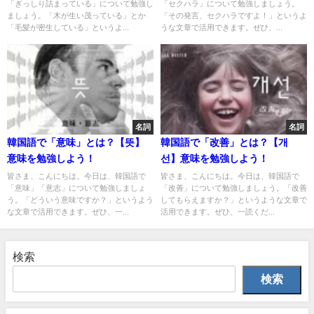
「ぎっしり詰まっている」について勉強し
「セクハラ」について勉強しましょう。
ましょう。「木が生い茂っている」とか
「その発言、セクハラですよ！」というよ
「毛髪が密生している」というよ...
うな文章で活用できます。ぜひ、...
名詞
名詞
韓国語で「意味」とは？【뜻】
韓国語で「改善」とは？【개
意味を勉強しよう！
선】意味を勉強しよう！
皆さま、こんにちは。今日は、韓国語で
皆さま、こんにちは。今日は、韓国語で
「意味」「意志」について勉強しましょ
「改善」について勉強しましょう。「改善
う。「どういう意味ですか？」というよう
してもらえますか？」というような文章で
な文章で活用できます。ぜひ、一...
活用できます。ぜひ、一読くだ...
検索
検索