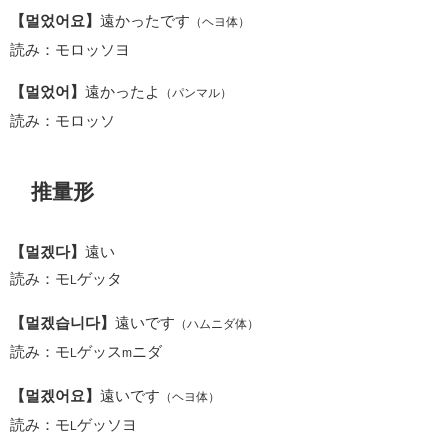
【멀었어요】
遠かったです
（ヘヨ体）
読み：モロッソヨ
【멀었어】
遠かったよ
（パンマル）
読み：モロッソ
推量形
【멀겠다】
遠い
読み：モ
ゲッタ
L
【멀겠습니다】
遠いです
（ハムニダ体）
読み：モ
ゲッス
ニダ
L
m
【멀겠어요】
遠いです
（ヘヨ体）
読み：モ
ゲッソヨ
L