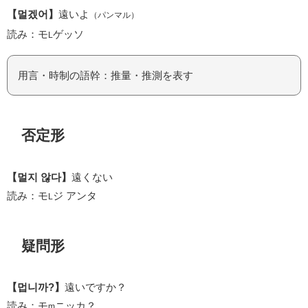
【멀겠어】
遠いよ
（パンマル）
読み：モ
ゲッソ
L
用言・時制の語幹：推量・推測を表す
否定形
【멀지 않다】
遠くない
読み：モ
ジ アンタ
L
疑問形
【멉니까?】
遠いですか？
読み：モ
ニッカ？
m