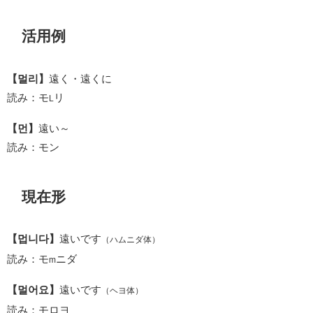
活用例
【멀리】
遠く・遠くに
読み：モ
リ
L
【먼】
遠い～
読み：モン
現在形
【멉니다】
遠いです
（ハムニダ体）
読み：モ
ニダ
m
【멀어요】
遠いです
（ヘヨ体）
読み：モロヨ