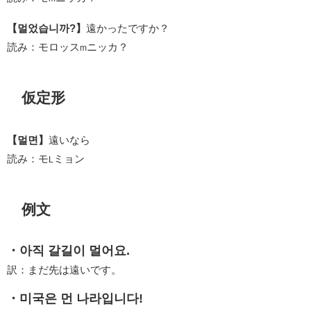
【멀었습니까?】
遠かったですか？
読み：モロッス
ニッカ？
m
仮定形
【멀면】
遠いなら
読み：モ
ミョン
L
例文
・아직 갈길이 멀어요.
訳：まだ先は遠いです。
・미국은 먼 나라입니다!