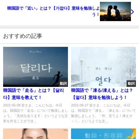
韓国語で「近い」とは？【가깝다】意味を勉強しよ
う！
おすすめの記事
動詞
動詞
韓国語で「走る」とは？【달리
韓国語で「凍る/凍える」とは？
다】意味を教えて！
【얼다】意味を勉強しよう！
2022-05-08 皆さま、こんにちは。今日
2022-06-27 皆さま、こんにちは。今日
は、韓国語で「走る」について勉強しまし
は、韓国語で「凍る」「凍える」について
ょう。「先頭を走ります」というような文
勉強しましょう。「外、見てよ！凍えそ
章を作ることができ...
～！」というような文...