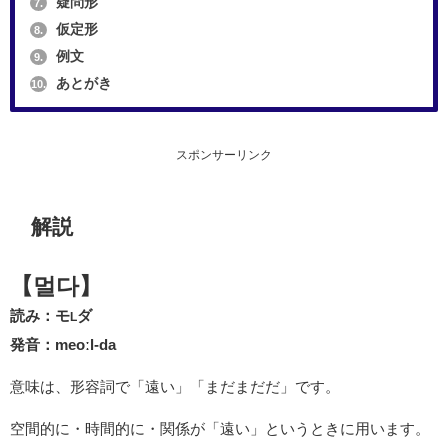
疑問形
7.
仮定形
8.
例文
9.
あとがき
10.
スポンサーリンク
解説
【멀다】
読み：モ
ダ
L
発音：meoːl-da
意味は、形容詞で「遠い」「まだまだだ」です。
空間的に・時間的に・関係が「遠い」というときに用います。