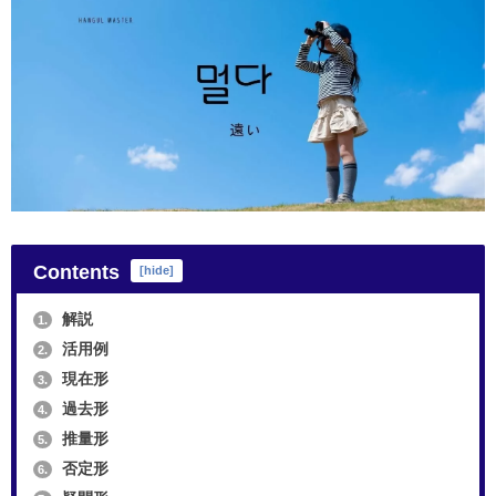
Contents
[
hide
]
解説
1.
活用例
2.
現在形
3.
過去形
4.
推量形
5.
否定形
6.