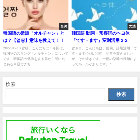
名詞
文法
韓国語の造語「オルチャン」と
韓国語 動詞・形容詞のヘヨ体
は？【얼짱】意味を教えて！！
「です・ます」変則活用 2-2
2022-05-18 皆様、こんにちは！今回は、
皆さま、こんにちは。前回、語尾活用「で
韓国語のスラング「オルチャン」について
す・ます(아요/어요)」記事を書きました
です。韓国語の勉強をする前から聞いたこ
が、その続きです。一部の語幹の種類によ
とある単語できち...
ってルールがあります。１...
検索
検索