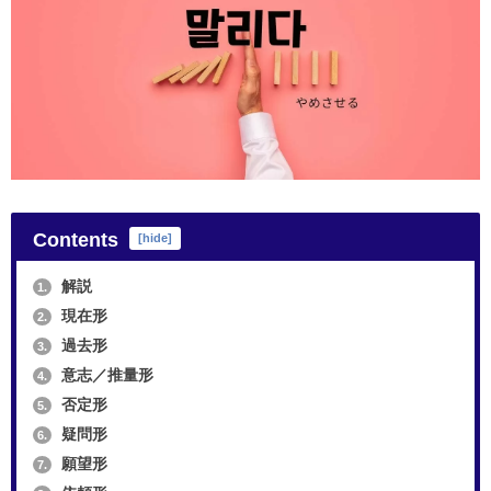
Contents
[
hide
]
解説
1.
現在形
2.
過去形
3.
意志／推量形
4.
否定形
5.
疑問形
6.
願望形
7.