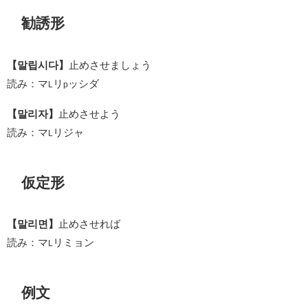
勧誘形
【말립시다】
止めさせましょう
読み：マ
リ
ッシダ
L
p
【말리자】
止めさせよう
読み：マ
リジャ
L
仮定形
【말리면】
止めさせれば
読み：マ
リミョン
L
例文