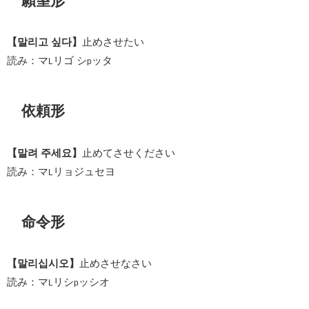
願望形
【말리고 싶다】
止めさせたい
読み：マ
リゴ シ
ッタ
L
p
依頼形
【말려 주세요】
止めてさせください
読み：マ
リョジュセヨ
L
命令形
【말리십시오】
止めさせなさい
読み：マ
リシ
ッシオ
L
p