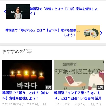
韓国語で「表情」とは？【표정】意味を勉強しよ
う！
韓国語で「巻かれる」とは？【말리다】意味を勉強
しよう！
おすすめの記事
動詞
名詞
韓国語で「願う」とは？【바라
韓国語「インドア派・引きこも
다】意味を勉強しよう！
り」とは？집순이／집돌이 活用
2022-07-16 皆さま、こんにちは。今日
「インドア派」「引きこもり」とは？ 今