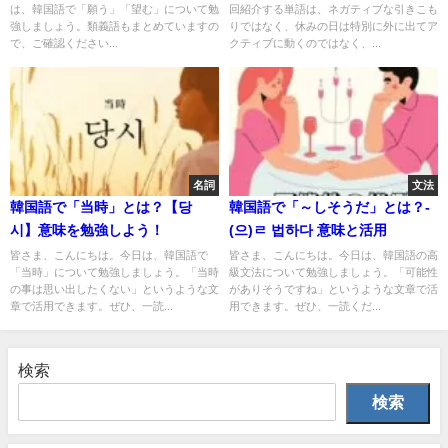
は、韓国語で「願う」「望む」について勉
回紹介する単語は、ネガティブな引きこも
強しましょう。類義語もまとめていますの
りではなく、休みの日は特別に外に出てア
で、ご確認ください...
クティブに動くのではなく、...
名詞
文法
韓国語で「当時」とは？【당
韓国語で「～しそうだ」とは？-
시】意味を勉強しよう！
(으)ㄹ 법하다 意味と活用
皆さま、こんにちは。今日は、韓国語で
皆さま、こんにちは。今日は、韓国語の高
「当時」について勉強しましょう。「当時
級文法について勉強しましょう。「可能性
の事は思い出したくない」というような文
がありそうですね」というような文章で活
章で活用できます。ぜひ、一読...
用できます。ぜひ、一読くだ...
検索
検索