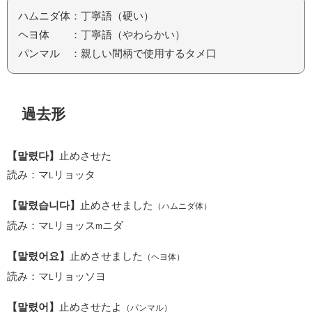
ハムニダ体：丁寧語（硬い）
ヘヨ体 ：丁寧語（やわらかい）
パンマル ：親しい間柄で使用するタメ口
過去形
【말렸다】
止めさせた
読み：マ
リョッタ
L
【말렸습니다】
止めさせました
（ハムニダ体）
読み：マ
リョッス
ニダ
L
m
【말렸어요】
止めさせました
（ヘヨ体）
読み：マ
リョッソヨ
L
【말렸어】
止めさせたよ
（パンマル）