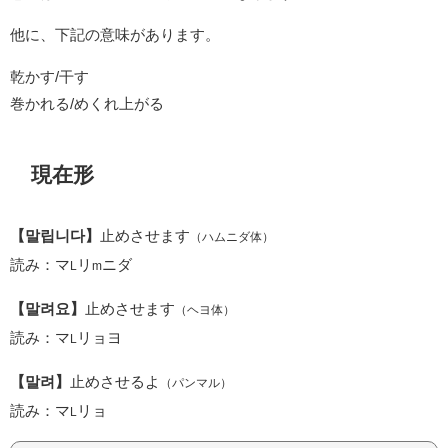
他に、下記の意味があります。
乾かす/干す
巻かれる/めくれ上がる
現在形
【말립니다】
止めさせます
（ハムニダ体）
読み：マ
リ
ニダ
L
m
【말려요】
止めさせます
（ヘヨ体）
読み：マ
リョヨ
L
【말려】
止めさせるよ
（パンマル）
読み：マ
リョ
L