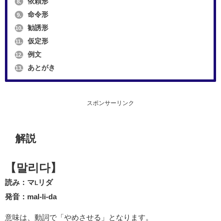
依頼形
8.
命令形
9.
勧誘形
10.
仮定形
11.
例文
12.
あとがき
13.
スポンサーリンク
解説
【말리다】
読み：マ
リダ
L
発音：mal-li-da
意味は、動詞で「やめさせる」となります。