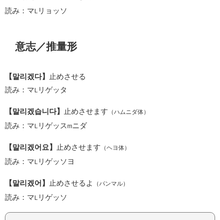
読み：マ
リョッソ
L
意志／推量形
【말리겠다】
止めさせる
読み：マ
リゲッタ
L
【말리겠습니다】
止めさせます
（ハムニダ体）
読み：マ
リゲッス
ニダ
L
m
【말리겠어요】
止めさせます
（ヘヨ体）
読み：マ
リゲッソヨ
L
【말리겠어】
止めさせるよ
（パンマル）
読み：マ
リゲッソ
L