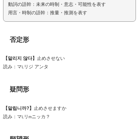
動詞の語幹：未来の時制・意志・可能性を表す
用言・時制の語幹：推量・推測を表す
否定形
【말리지 않다】
止めさせない
読み：マ
リジ アンタ
L
疑問形
【말립니까?】
止めさせますか
読み：マ
リ
ニッカ？
L
m