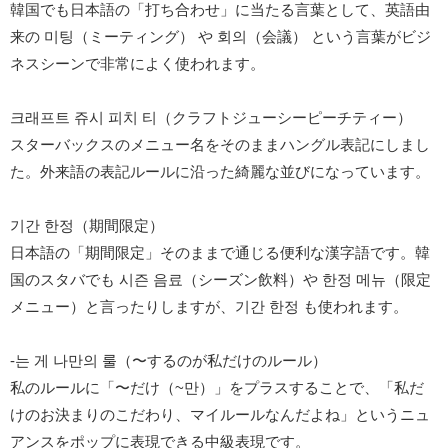
韓国でも日本語の「打ち合わせ」に当たる言葉として、英語由
来の 미팅（ミーティング） や 회의（会議） という言葉がビジ
ネスシーンで非常によく使われます。
크래프트 쥬시 피치 티（クラフトジューシーピーチティー）
スターバックスのメニュー名をそのままハングル表記にしまし
た。外来語の表記ルールに沿った綺麗な並びになっています。
기간 한정（期間限定）
日本語の「期間限定」そのままで通じる便利な漢字語です。韓
国のスタバでも 시즌 음료（シーズン飲料）や 한정 메뉴（限定
メニュー）と言ったりしますが、기간 한정 も使われます。
-는 게 나만의 룰（〜するのが私だけのルール）
私のルールに「〜だけ（~만）」をプラスすることで、「私だ
けのお決まりのこだわり、マイルールなんだよね」というニュ
アンスをポップに表現できる中級表現です。