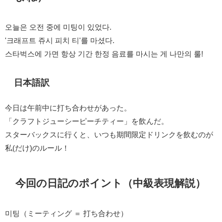
오늘은 오전 중에 미팅이 있었다.
'크래프트 쥬시 피치 티'를 마셨다.
스타벅스에 가면 항상 기간 한정 음료를 마시는 게 나만의 룰!
日本語訳
今日は午前中に打ち合わせがあった。
「クラフトジューシーピーチティー」を飲んだ。
スターバックスに行くと、いつも期間限定ドリンクを飲むのが
私(だけ)のルール！
今回の日記のポイント（中級表現解説）
미팅（ミーティング ＝ 打ち合わせ）