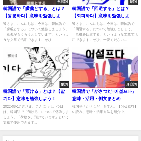
形容詞
動詞
韓国語で「朦朧とする」とは？
韓国語で「回避する」とは？
【몽롱하다】意味を勉強しよ
【회피하다】意味を勉強しよ
う！
う！
皆さま、こんにちは。今日は、韓国語で
皆さま、こんにちは。今日は、韓国語で
「朦朧とする」について勉強しましょう。
「回避する」について勉強しましょう。
「意識がもうろうとしています」というよ
「危機を回避する」というような文章で活
うな文章で活用できます。ぜひ...
用できます。ぜひ、一読ください...
動詞
形容詞
韓国語で「預ける」とは？【맡
韓国語で「がさつだ=어설프다」
기다】意味を勉強しよう！
意味・活用・例文まとめ
2022-08-17 皆さま、こんにちは。今日
韓国語「がさつだ」を学ぶ。【어설프다】
は、韓国語で「預ける」について勉強しま
の読み、意味・活用方法を紹介中。...
しょう。「荷物を、預けています」という
文章で使用できます...