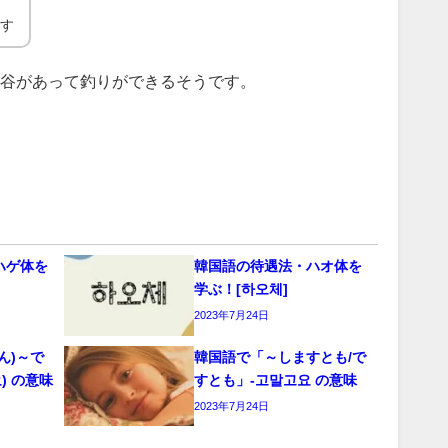
です
谷があって釣りができるそうです。
ハゲ体を
韓国語の待遇法・ハオ体を
学ぶ！[하오체]
2023年7月24日
ん)～で
韓国語で「～しますとも/で
) の意味
すとも」-고말고요 の意味
2023年7月24日