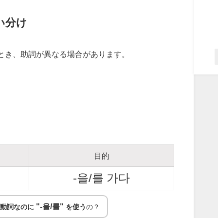
い分け
うとき、助詞が異なる場合があります。
目的
-을/를 가다
"-을/를"
自動詞なのに
を使う
の？