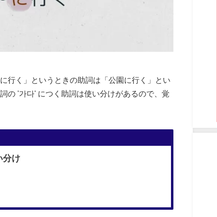
に行く」というときの助詞は「公園に行く」とい
の '가다' につく助詞は使い分けがあるので、覚
い分け