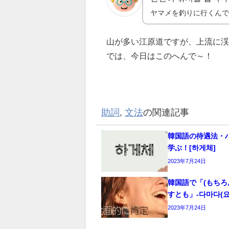
ヤマメを釣りに行くん
山が多い江原道ですが、上流に渓
では、今日はこのへんで～！
助詞
,
文法
の関連記事
韓国語の待遇法・
学ぶ！[하게체]
2023年7月24日
韓国語で「(もちろ
すとも」-다마다(요
2023年7月24日