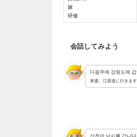
嫁
研修
会話してみよう
다음주에 강원도에 
来週、江原道に行きま
산천어 낚시를 갑니다