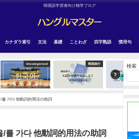
韓国語学習者向け独学ブログ
カナダラ索引
文法
基礎
ことわざ
四字熟語
慣用句
tegorized
韓国旅行
韓国旅行
検索
/를 가다 他動詞的用法の助詞
/를 가다 他動詞的用法の助詞