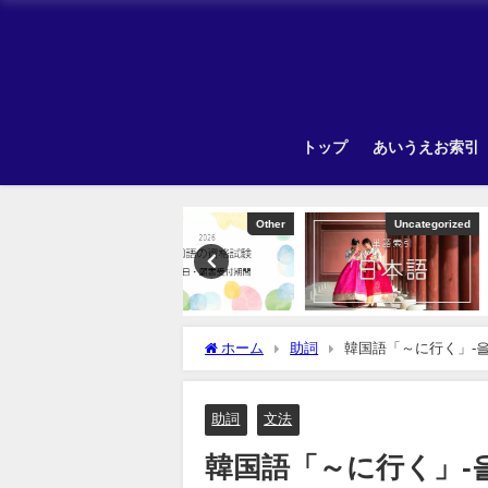
トップ
あいうえお索引
Other
Uncategorized
Unca
ホーム
助詞
韓国語「～に行く」-을
助詞
文法
韓国語「～に行く」-을