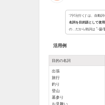
가다
'
(行く)' は、自動
名詞を目的語として使
"-을/
の…だから助詞は
活用例
目的の名詞
出張
旅行
釣り
登山
墓参り
お見舞い