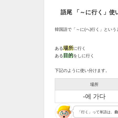
語尾 「～に行く」使
韓国語で「～に(へ)行く」とい
場所
ある
に行く
目的
ある
をしに行く
下記のように使い分けます。
場所
-에 가다
「行く」って単語は、