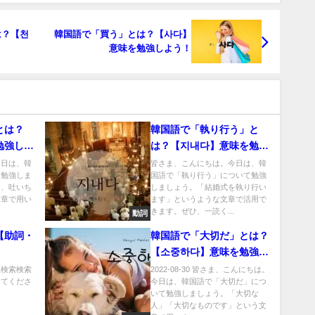
は？【천
韓国語で「買う」とは？【사다】
意味を勉強しよう！
とは？
韓国語で「執り行う」と
勉強しよ
は？【지내다】意味を勉強
しよう！
今日は、韓
皆さま、こんにちは。今日は、韓
て勉強しま
国語で「執り行う」について勉強
て、吐いち
しましょう。「結婚式を執り行い
文章で用い
ます」というような文章で活用で
きます。ぜひ、一読く...
動詞
【助詞・
韓国語で「大切だ」とは？
【소중하다】意味を勉強し
よう！
法検索検索
2022-08-30 皆さま、こんにちは。
してくださ
今日は、韓国語で「大切だ」につ
いて勉強しましょう。「大切な
人」「大切なものです」という文