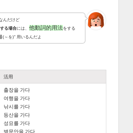
詞なんだけど
他動詞的用法
用する場合
には、
をする
를
(～を)" 用いるんだよ
活用
출장을 가다
여행을 가다
낚시를 가다
등산을 가다
성묘를 가다
병문안을 가다