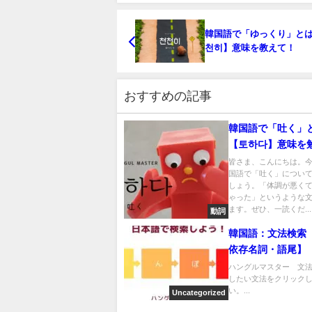
韓国語で「ゆっくり」と
천히】意味を教えて！
おすすめの記事
韓国語で「吐く」
【토하다】意味を
う！
皆さま、こんにちは。
国語で「吐く」につい
しょう。「体調が悪く
ゃった」というような
ます。ぜひ、一読くだ...
動詞
韓国語：文法検索
依存名詞・語尾】
ハングルマスター 文
したい文法をクリック
い。...
Uncategorized