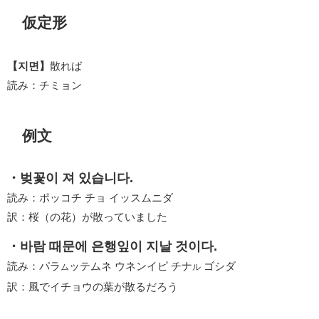
仮定形
【지면】
散れば
読み：チミョン
例文
・벚꽃이 져 있습니다.
読み：ポッコチ チョ イッスムニダ
訳：桜（の花）が散っていました
・바람 때문에 은행잎이 지날 것이다.
読み：パラ
ッテムネ ウネンイピ チナ
ゴシダ
ム
ル
訳：風でイチョウの葉が散るだろう