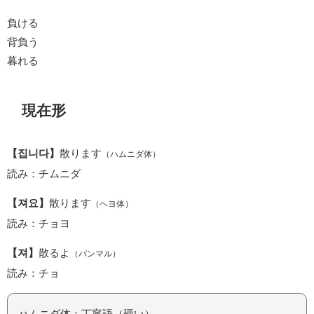
負ける
背負う
暮れる
現在形
【집니다】
散ります
（ハムニダ体）
読み：チムニダ
【져요】
散ります
（ヘヨ体）
読み：チョヨ
【져】
散るよ
（パンマル）
読み：チョ
ハムニダ体：丁寧語（硬い）