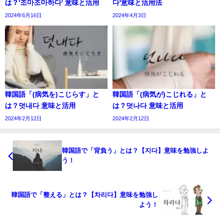
は？'조마조마하다' 意味と活用
다'意味と活用法
2024年6月16日
2024年4月3日
韓国語「(病気を)こじらす」と
韓国語「(病気が)こじれる」と
は？덧내다 意味と活用
は？덧나다 意味と活用
2024年2月12日
2024年2月12日
韓国語で「背負う」とは？【지다】意味を勉強しよ
う！
韓国語で「整える」とは？【차리다】意味を勉強し
よう！