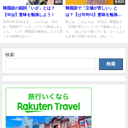
副詞
形容詞
韓国語の副詞「いざ」とは？
韓国語で「立場が苦しい」と
【막상】意味を勉強しよう！
は？【난처하다】意味を勉強し
よう！
2022-08-10 皆さま、こんにちは。今日
皆さま、こんにちは。今日は、韓国語で
は、韓国語で「いざ」について勉強しまし
「立場が苦しい」について勉強しましょ
ょう。「いざ、韓国語の勉強をしようと思
う。「父にバレて困っている」というよう
っても時間がない！...
な文章で活用できます。ぜひ、一...
検索
検索