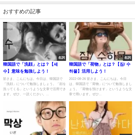
おすすめの記事
名詞
名詞
韓国語で「洗顔」とは？【세
韓国語で「荷物」とは？【짐/ 수
수】意味を勉強しよう！
하물】活用しよう！
皆さま、こんにちは。今日は、韓国語で
2022-08-26 皆さま、こんにちは。今日
「洗顔」について勉強しましょう。「顔を
は、韓国語で「荷物」について勉強しまし
洗ってくる」というような文章で活用でき
ょう。「荷物を預けます」というような文
ます。ぜひ、一読ください。...
章で用います。ぜひ...