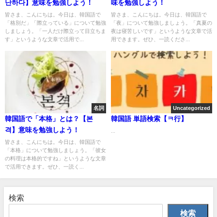
난하다】意味を勉強しよう！
味を勉強しよう！
皆さま、こんにちは。今日は、韓国語で
皆さま、こんにちは。今日は、韓国語で
「格別だ」「際立っている」について勉強
「夜」について勉強しましょう。「真夏の
しましょう。「一人だけ際立って目立ちま
夜は寝苦しいです」というような文章で活
す」というような文章で活用で...
用できます。ぜひ、一読くださ...
名詞
Uncategorized
韓国語で「本格」とは？【본
韓国語 単語検索【ㅋ行】
격】意味を勉強しよう！
...
皆さま、こんにちは。今日は、韓国語で
「本格」について勉強しましょう。「彼女
の料理は本格的ですね」というような文章
で活用できます。ぜひ、一読く...
検索
検索