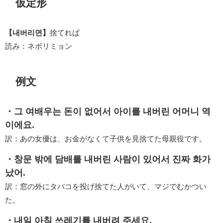
仮定形
【내버리면】
捨てれば
読み：ネボリミョン
例文
・그 여배우는 돈이 없어서 아이를 내버린 어머니 역
이에요.
訳：あの女優は、お金がなくて子供を見捨てた母親役です。
・창문 밖에 담배를 내버린 사람이 있어서 진짜 화가
났어.
訳：窓の外にタバコを投げ捨てた人がいて、マジでむかつい
た。
・내일 아침 쓰레기를 내버려 주세요.