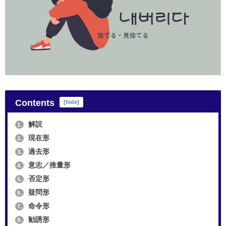
Contents
[
hide
]
解説
1.
現在形
2.
過去形
3.
意志／推量形
4.
否定形
5.
疑問形
6.
命令形
7.
勧誘形
8.