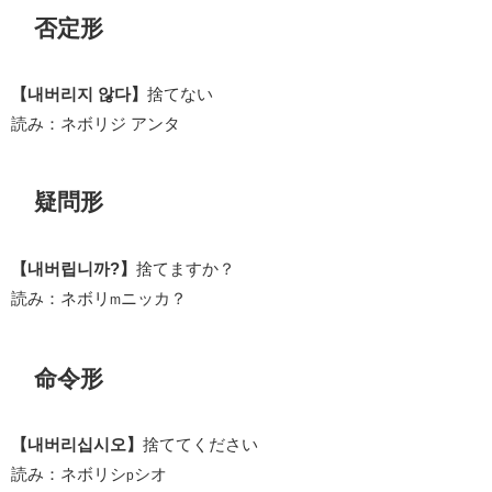
否定形
【내버리지 않다】
捨てない
読み：ネボリジ アンタ
疑問形
【내버립니까?】
捨てますか？
読み：ネボリ
ニッカ？
m
命令形
【내버리십시오】
捨ててください
読み：ネボリシ
シオ
p