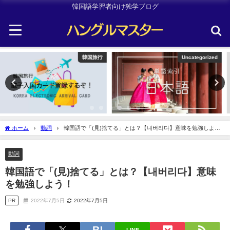
韓国語学習者向け独学ブログ
Uncategorized
Other
ホーム
動詞
韓国語で「(見)捨てる」とは？【내버리다】意味を勉強しよ
う！
動詞
韓国語で「(見)捨てる」とは？【내버리다】意味
を勉強しよう！
PR
2022年7月5日
2022年7月5日