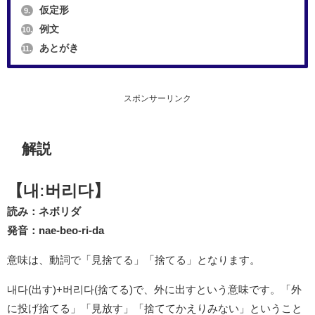
仮定形
9.
例文
10.
あとがき
11.
スポンサーリンク
解説
【내ː버리다】
読み：ネボリダ
発音：nae-beo-ri-da
意味は、動詞で「見捨てる」「捨てる」となります。
내다(出す)+버리다(捨てる)で、外に出すという意味です。「外
に投げ捨てる」「見放す」「捨ててかえりみない」ということ