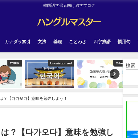
韓国語学習者向け独学ブログ
カナダラ索引
文法
基礎
ことわざ
四字熟語
慣用句
TOPIK
Uncategorized
Other
検索
は？【다가오다】意味を勉強しよう！
とは？【다가오다】意味を勉強し