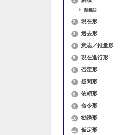
解説
1.
類義語
現在形
2.
過去形
3.
意志／推量形
4.
現在進行形
5.
否定形
6.
疑問形
7.
依頼形
8.
命令形
9.
勧誘形
10.
仮定形
11.