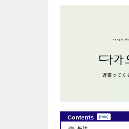
Contents
[
hide
]