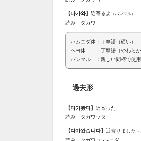
【다가와】
近寄るよ
（パンマル）
読み：タガワ
ハムニダ体：丁寧語（硬い）
ヘヨ体 ：丁寧語（やわらか
パンマル ：親しい間柄で使用
過去形
【다가왔다】
近寄った
読み：タガワッタ
【다가왔습니다】
近寄りました
（
読み：タガワッス
ニダ
m