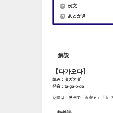
例文
12.
あとがき
13.
解説
【다가오다】
読み：タガオダ
発音：ta-ga-o-da
意味は、動詞で「近寄る」「近づ
類義語