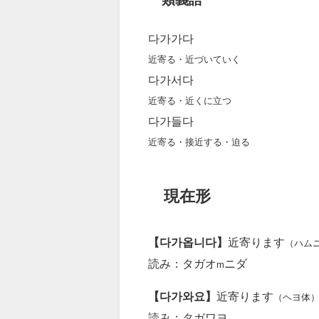
다가가다
近寄る・近づいていく
다가서다
近寄る・近くに立つ
다가들다
近寄る・接近する・迫る
現在形
【다가옵니다】
近寄ります
（ハム
読み：タガオ
ニダ
m
【다가와요】
近寄ります
（ヘヨ体
読み：タガワヨ