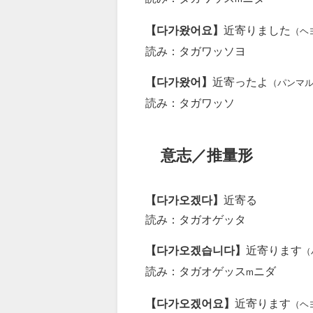
【다가왔어요】
近寄りました
（ヘ
読み：タガワッソヨ
【다가왔어】
近寄ったよ
（パンマ
読み：タガワッソ
意志／推量形
【다가오겠다】
近寄る
読み：タガオゲッタ
【다가오겠습니다】
近寄ります
（
読み：タガオゲッス
ニダ
m
【다가오겠어요】
近寄ります
（ヘ