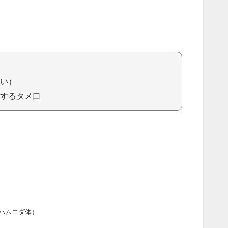
い）
するタメ口
ハムニダ体）