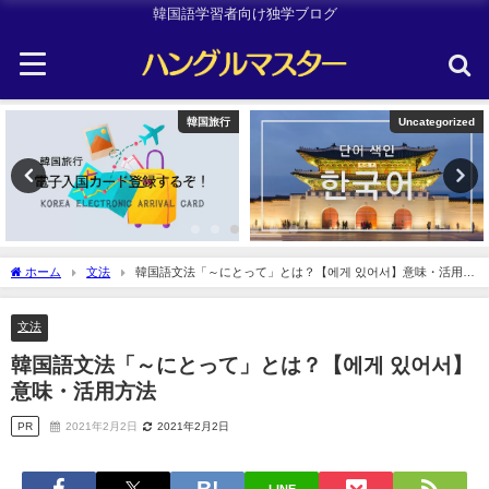
韓国語学習者向け独学ブログ
Uncategorized
韓国旅行
ホーム
文法
韓国語文法「～にとって」とは？【에게 있어서】意味・活用方
法
文法
韓国語文法「～にとって」とは？【에게 있어서】
意味・活用方法
PR
2021年2月2日
2021年2月2日