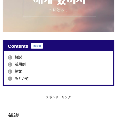
Contents
[
hide
]
解説
1.
活用例
2.
例文
3.
あとがき
4.
スポンサーリンク
解説