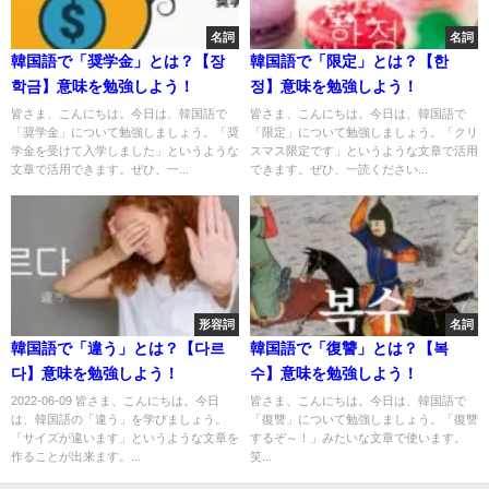
名詞
名詞
韓国語で「奨学金」とは？【장
韓国語で「限定」とは？【한
학금】意味を勉強しよう！
정】意味を勉強しよう！
皆さま、こんにちは。今日は、韓国語で
皆さま、こんにちは。今日は、韓国語で
「奨学金」について勉強しましょう。「奨
「限定」について勉強しましょう。「クリ
学金を受けて入学しました」というような
スマス限定です」というような文章で活用
文章で活用できます。ぜひ、一...
できます。ぜひ、一読ください...
形容詞
名詞
韓国語で「違う」とは？【다르
韓国語で「復讐」とは？【복
다】意味を勉強しよう！
수】意味を勉強しよう！
2022-06-09 皆さま、こんにちは。今日
皆さま、こんにちは。今日は、韓国語で
は、韓国語の「違う」を学びましょう。
「復讐」について勉強しましょう。「復讐
「サイズが違います」というような文章を
するぞ～！」みたいな文章で使います。
作ることが出来ます。...
笑...