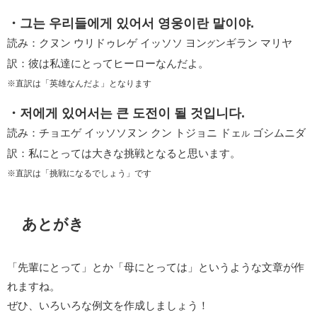
・그는 우리들에게 있어서 영웅이란 말이야.
読み：クヌン ウリドゥレゲ イッソソ ヨン
ンギラン マリヤ
グ
訳：彼は私達にとってヒーローなんだよ。
※直訳は「英雄なんだよ」となります
・저에게 있어서는 큰 도전이 될 것입니다.
読み：チョエゲ イッソソヌン クン トジョニ ドェ
ゴシムニダ
ル
訳：私にとっては大きな挑戦となると思います。
※直訳は「挑戦になるでしょう」です
あとがき
「先輩にとって」とか「母にとっては」というような文章が作
れますね。
ぜひ、いろいろな例文を作成しましょう！