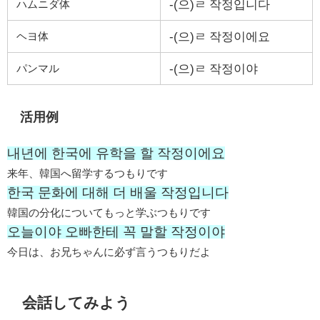
-(으)ㄹ 작정입니다
ハムニダ体
-(으)ㄹ 작정이에요
ヘヨ体
-(으)ㄹ 작정이야
パンマル
活用例
내년에 한국에 유학을 할 작정이에요
来年、韓国へ留学するつもりです
한국 문화에 대해 더 배울 작정입니다
韓国の分化についてもっと学ぶつもりです
오늘이야 오빠한테 꼭 말할 작정이야
今日は、お兄ちゃんに必ず言うつもりだよ
会話してみよう