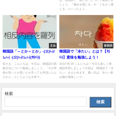
しょう。「痛みを感じる」や「うるさく感
じる」といったよう...
文法
形容詞
韓国語「～とか～とか」-(으)니/
韓国語で「冷たい」とは？【차
느니 -(으)니/느니(하다)
다】意味を勉強しよう！
皆さま、こんにちは。今日は、韓国語の高
2022-05-20 こんにちは！今日も楽しく韓
級文法について勉強しましょう。「その学
国語学習しましょう今回は、韓国語で「冷
校が良いとか悪いとか言っても申請したん
たい」をまとめます。暑い日は、冷たい飲
だから」というような文章で...
み物が美味しいで...
検索
検索