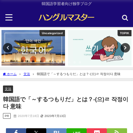
韓国語学習者向け独学ブログ
TOPIK
Other
ホーム
文法
韓国語で「～するつもりだ」とは？-(으)ㄹ 작정이다 意味
文法
韓国語で「～するつもりだ」とは？-(으)ㄹ 작정이
다 意味
PR
2020年7月18日
2023年7月13日