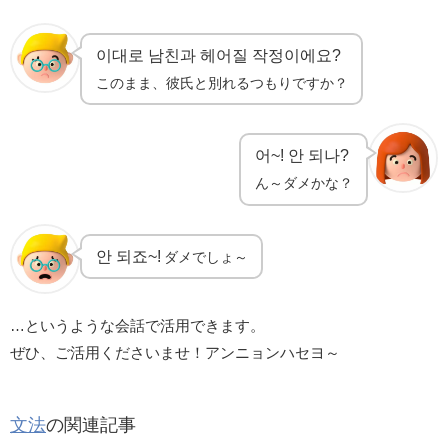
이대로 남친과 헤어질 작정이에요?
このまま、彼氏と別れるつもりですか？
어~! 안 되나?
ん～ダメかな？
안 되죠~!
ダメでしょ～
…というような会話で活用できます。
ぜひ、ご活用くださいませ！アンニョンハセヨ～
文法
の関連記事