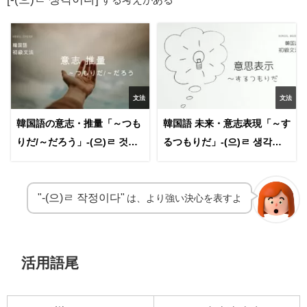
文法
文法
韓国語の意志・推量「～つも
韓国語 未来・意志表現「～す
りだ/～だろう」-(으)ㄹ 것이
るつもりだ」-(으)ㄹ 생각이
다
다
"-(으)ㄹ 작정이다"
は、より強い決心を表すよ
活用語尾