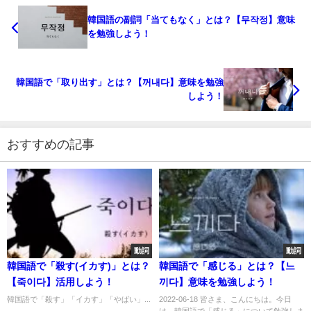
韓国語の副詞「当てもなく」とは？【무작정】意味
を勉強しよう！
韓国語で「取り出す」とは？【꺼내다】意味を勉強
しよう！
おすすめの記事
動詞
動詞
韓国語で「殺す(イカす)」とは？
韓国語で「感じる」とは？【느
【죽이다】活用しよう！
끼다】意味を勉強しよう！
韓国語で「殺す」「イカす」「やばい」...
2022-06-18 皆さま、こんにちは。今日
は、韓国語で「感じる」について勉強しま