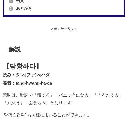
例文
8.
あとがき
9.
スポンサーリンク
解説
【당황하다】
読み：タン
ファン
ハダ
g
g
発音：tang-hwang-ha-da
意味は、動詞で「慌てる」「パニックになる」「うろたえる」
「戸惑う」「面食らう」となります。
'당황스럽다' も同様に用いることができます。