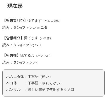
現在形
【당황합니다】
慌てます
（ハムニダ体）
読み：タン
ファン
ハ
ニダ
g
g
m
【당황해요】
慌てます
（ヘヨ体）
読み：タン
ファン
ヘヨ
g
g
【당황해】
慌てるよ
（パンマル）
読み：タン
ファン
ヘ
g
g
ハムニダ体：丁寧語（硬い）
ヘヨ体 ：丁寧語（やわらかい）
パンマル ：親しい間柄で使用するタメ口