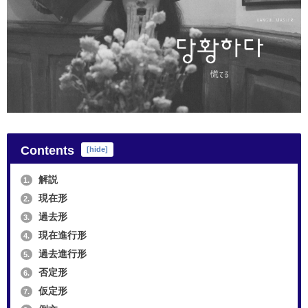
Contents
[
hide
]
解説
1.
現在形
2.
過去形
3.
現在進行形
4.
過去進行形
5.
否定形
6.
仮定形
7.