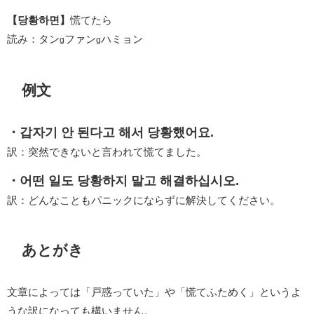
【당황하면】
慌てたら
読み：タン
ファン
ハミョン
g
g
例文
・갑자기 안 된다고 해서 당황했어요.
訳：突然できないと言われて慌てました。
・어떤 일도 당황하지 말고 해결하십시오.
訳：どんなこともパニックにならずに解決してください。
あとがき
文章によっては「戸惑っていた」や「慌てふためく」というよ
うな訳になっても構いません。