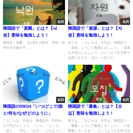
名詞
名詞
韓国語で「楽園」とは？【낙
韓国語で「資源」とは？【자
원】意味を勉強しよう！
원】意味を勉強しよう！
韓国語「楽園」【낙원】の読み、意味・活
皆さま、こんにちは。今日は、韓国語で
用方法を紹介中。...
「資源」について勉強しましょう。「資源
を大切にしましょう」というような文章で
活用できます。ぜひ、一読くだ...
名詞
名詞
韓国語の5W1H「いつ/どこで/誰
韓国語で「募集」とは？【모
と/何を/なぜ/どのように」
집】意味を勉強しよう！
こんにちは。今回は、韓国語の「5W1H」
皆さま、こんにちは。今日は、韓国語で
をで学びましょう。「いつ」「どこで」
「募集」について勉強しましょう。「５名
「誰と」「何を」「なぜ」「どのように」
募集しています！」というような文章で活