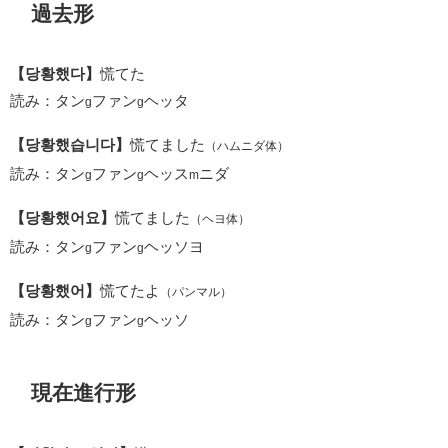
過去形
【당황했다】
慌てた
読み：タン
ファン
ヘッタ
g
g
【당황했습니다】
慌てました
（ハムニダ体）
読み：タン
ファン
ヘッス
ニダ
g
g
m
【당황했어요】
慌てました
（ヘヨ体）
読み：タン
ファン
ヘッソヨ
g
g
【당황했어】
慌てたよ
（パンマル）
読み：タン
ファン
ヘッソ
g
g
現在進行形