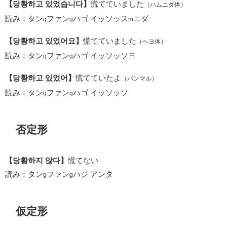
【당황하고 있었습니다】
慌てていました
（ハムニダ体）
読み：タン
ファン
ハゴ イッソッス
ニダ
g
g
m
【당황하고 있었어요】
慌てていました
（ヘヨ体）
読み：タン
ファン
ハゴ イッソッソヨ
g
g
【당황하고 있었어】
慌てていたよ
（パンマル）
読み：タン
ファン
ハゴ イッソッソ
g
g
否定形
【당황하지 않다】
慌てない
読み：タン
ファン
ハジ アンタ
g
g
仮定形