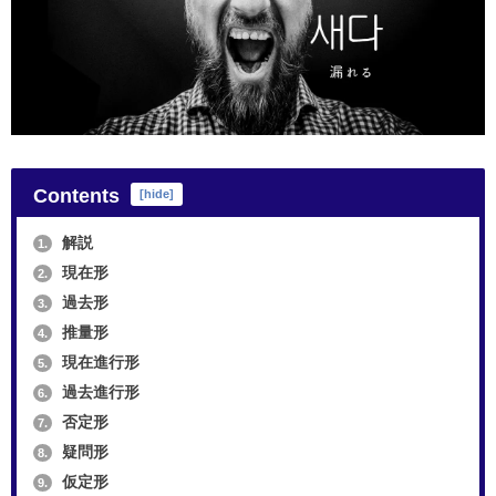
Contents
[
hide
]
解説
1.
現在形
2.
過去形
3.
推量形
4.
現在進行形
5.
過去進行形
6.
否定形
7.
疑問形
8.
仮定形
9.