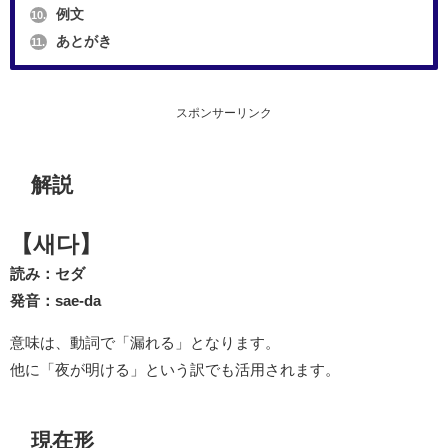
例文
10.
あとがき
11.
スポンサーリンク
解説
【새다】
読み：セダ
発音：sae-da
意味は、動詞で「漏れる」となります。
他に「夜が明ける」という訳でも活用されます。
現在形