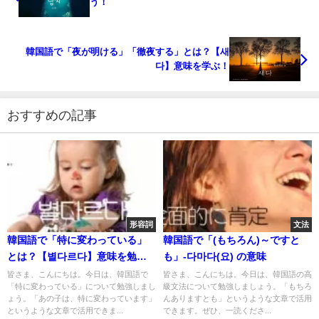
う！
韓国語で「夜が明ける」「徹夜する」とは？【새
다】意味を学ぶ！
おすすめの記事
形容詞
文法
韓国語で「特に変わっている」
韓国語で「(もちろん)～ですと
とは？【별다르다】意味を勉強
も」-다마다(요) の意味
しよう！
皆さま、こんにちは。今日は、韓国語で
皆さま、こんにちは。今日は、韓国語の高
「特に変わっている」について勉強しまし
級文法について勉強しましょう。「もちろ
ょう。「あの子は、特に変わっています」
んありますとも」というような文章で活用
というような文章で活用できま...
できます。ぜひ、一読くださ...