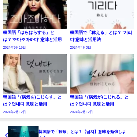
韓国語「はらはらする」と
韓国語で「称える」とは？ '기리
は？'조마조마하다' 意味と活用
다'意味と活用法
2024年6月16日
2024年4月3日
韓国語「(病気を)こじらす」と
韓国語「(病気が)こじれる」と
は？덧내다 意味と活用
は？덧나다 意味と活用
2024年2月12日
2024年2月12日
韓国語で「拉致」とは？【납치】意味を勉強しよ