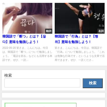
動詞
名詞
韓国語で「断つ」とは？【끊
韓国語で「行為」とは？【행
다】意味を勉強しよう！
위】意味を勉強しよう！
2022-05-20 皆さま、こんにちは。今日
皆さま、こんにちは。今日は、韓国語で
は、韓国語で「断つ」について勉強しまし
「行為」について勉強しましょう。「これ
ょう。「電話を切る」などにも活用する単
は危険な行為です」というような文章で活
語です。ぜひ、一読...
用できます。ぜひ、一読くださ...
検索
検索