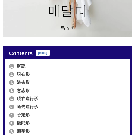
Contents
[
hide
]
解説
1.
現在形
2.
過去形
3.
意志形
4.
現在進行形
5.
過去進行形
6.
否定形
7.
疑問形
8.
願望形
9.