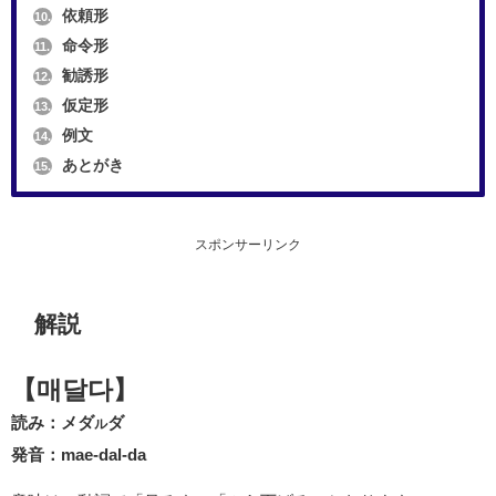
依頼形
10.
命令形
11.
勧誘形
12.
仮定形
13.
例文
14.
あとがき
15.
スポンサーリンク
解説
【매달다】
読み：メダ
ダ
ル
発音：mae-dal-da