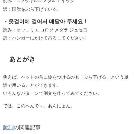
読み：コ
ッキル
メダ
ゴ イッタ
ク
ル
ル
訳：国旗をぶら下げている。
・옷걸이에 걸어서 매달아 주세요！
読み：オッコリエ コロソ メダラ ジュセヨ
訳：ハンガーにかけて吊るしてください！
あとがき
例えば、ペットの首に鈴をつけるのも「ぶら下げる」という単
語で用いることができます。
いろんなパターンで例文を作ってみてください。
では、このへんで～。あんにょん。
動詞
の関連記事