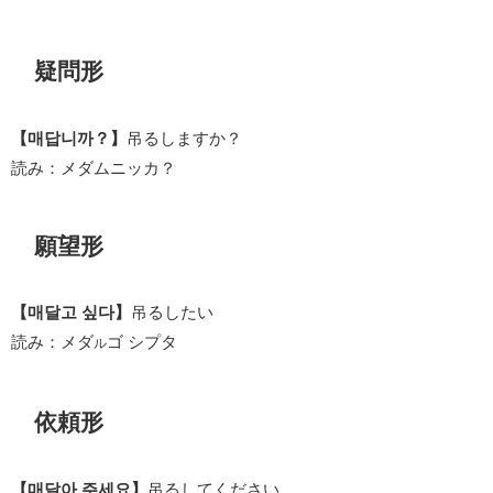
疑問形
【매답니까？】
吊るしますか？
読み：メダムニッカ？
願望形
【매달고 싶다】
吊るしたい
読み：メダ
ゴ シプタ
ル
依頼形
【매달아 주세요】
吊るしてください