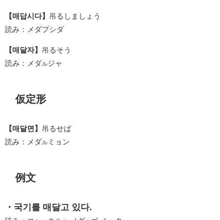
【매답시다】
吊るしましょう
読み：メダプシダ
【매달자】
吊るそう
読み：メダ
ジャ
ル
仮定形
【매달면】
吊るせば
読み：メダ
ミョン
ル
例文
・국기를 매달고 있다.