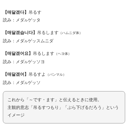
【매달겠다】
吊るす
読み：メダ
ゲッタ
ル
【매달겠습니다】
吊るします
（ハムニダ体）
読み：メダ
ゲッスムニダ
ル
【매달겠어요】
吊るします
（ヘヨ体）
読み：メダ
ゲッソヨ
ル
【매달겠어】
吊るすよ
（パンマル）
読み：メダ
ゲッソ
ル
これから「～です・ます」と伝えるときに使用。
主観的意志「吊るすつもり」「ぶら下げるだろう」という
イメージ