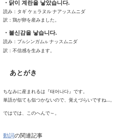
・닭이 계란을 낳았습니다.
読み：タギ ケェラヌル ナアッスムニダ
訳：鶏が卵を産みました。
・불신감을 낳습니다.
読み：プ
シンガム
ナッスムニダ
ル
ル
訳：不信感を生みます。
あとがき
ちなみに産まれるは『태어나다』です。
単語が似ても似つかないので、覚えづらいですね...。
ではでは、このへんで～。
動詞
の関連記事