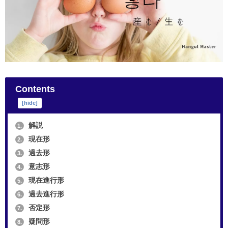
Contents
[
hide
]
解説
1.
現在形
2.
過去形
3.
意志形
4.
現在進行形
5.
過去進行形
6.
否定形
7.
疑問形
8.