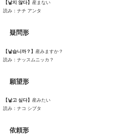
【낳지 않다】
産まない
読み：ナチ アンタ
疑問形
【낳습니까？】
産みますか？
読み：ナッスムニッカ？
願望形
【낳고 싶다】
産みたい
読み：ナコ シプタ
依頼形