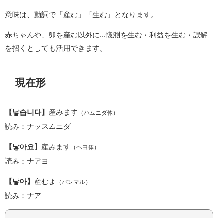
意味は、動詞で「産む」「生む」となります。
赤ちゃんや、卵を産む以外に...憶測を生む・利益を生む・誤解
を招くとしても活用できます。
現在形
【낳습니다】
産みます
（ハムニダ体）
読み：ナッスムニダ
【낳아요】
産みます
（ヘヨ体）
読み：ナアヨ
【낳아】
産むよ
（パンマル）
読み：ナア