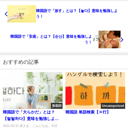
韓国語で「放す」とは？【놓다】意味を勉強しよ
う！
韓国語で「安産」とは？【순산】意味を勉強しよ
う！
おすすめの記事
形容詞
Uncategorized
韓国語で「大らかだ」とは？
韓国語 単語検索【ㅍ行】
【털털하다】意味を勉強しよ
...
う！
2021-02-21 皆さま、こんにちは。今日