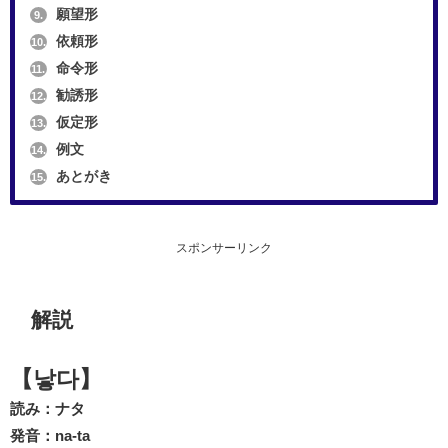
願望形
9.
依頼形
10.
命令形
11.
勧誘形
12.
仮定形
13.
例文
14.
あとがき
15.
スポンサーリンク
解説
【낳다】
読み：ナタ
発音：na-ta