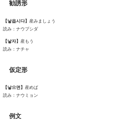
勧誘形
【낳읍시다】
産みましょう
読み：ナウプシダ
【낳자】
産もう
読み：ナチャ
仮定形
【낳으면】
産めば
読み：ナウミョン
例文