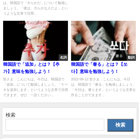
は、韓国語で「大らかだ」について勉強し
ましょう。「彼は、大らかな人だよ」とい
うような文章で活用...
名詞
動詞
韓国語で「追加」とは？【추
韓国語で「奢る」とは？【쏘
가】意味を勉強しよう！
다】意味を勉強しよう！
皆さま、こんにちは。今日は、韓国語で
2022-06-12 皆さま、こんにちは。今日
「追加」について勉強しましょう。「ケー
は、韓国語で「奢る」を勉強しましょう。
キを追加します」というような文章で活用
「今日は、奢ります」というような文章を
できます。ぜひ、一読ください...
作ることができます...
検索
検索