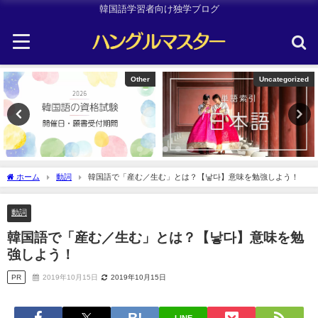
韓国語学習者向け独学ブログ
Other
Uncategorized
ホーム
動詞
韓国語で「産む／生む」とは？【낳다】意味を勉強しよう！
動詞
韓国語で「産む／生む」とは？【낳다】意味を勉
強しよう！
PR
2019年10月15日
2019年10月15日