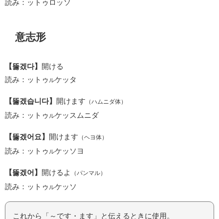
読み：ットゥロッソ
意志形
【뚫겠다】
開ける
読み：ットゥ
ケッタ
ル
【뚫겠습니다】
開けます
（ハムニダ体）
読み：ットゥ
ケッスムニダ
ル
【뚫겠어요】
開けます
（ヘヨ体）
読み：ットゥ
ケッソヨ
ル
【뚫겠어】
開けるよ
（パンマル）
読み：ットゥ
ケッソ
ル
これから「～です・ます」と伝えるときに使用。