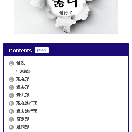
Contents
[
hide
]
解説
1.
類義語
現在形
2.
過去形
3.
意志形
4.
現在進行形
5.
過去進行形
6.
否定形
7.
疑問形
8.