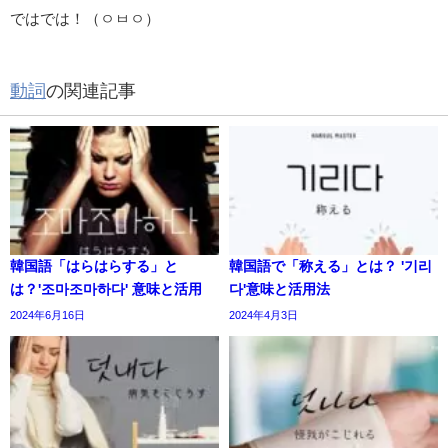
ではでは！（ㅇㅂㅇ）
動詞
の関連記事
韓国語「はらはらする」と
韓国語で「称える」とは？ '기리
は？'조마조마하다' 意味と活用
다'意味と活用法
2024年6月16日
2024年4月3日