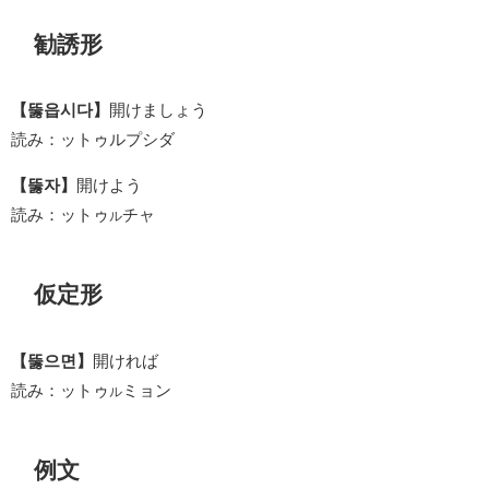
勧誘形
【뚫읍시다】
開けましょう
読み：ットゥルプシダ
【뚫자】
開けよう
読み：ットゥ
チャ
ル
仮定形
【뚫으면】
開ければ
読み：ットゥ
ミョン
ル
例文