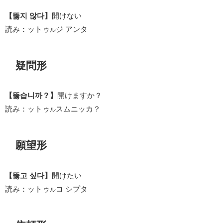
【뚫지 않다】
開けない
読み：ットゥ
ジ アンタ
ル
疑問形
【뚫습니까？】
開けますか？
読み：ットゥ
スムニッカ？
ル
願望形
【뚫고 싶다】
開けたい
読み：ットゥ
コ シプタ
ル