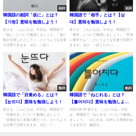
副詞
名詞
韓国語の副詞「仮に」とは？
韓国語で「相手」とは？【상
【가령】意味を勉強しよう！
대】意味を勉強しよう！
皆さま、こんにちは。今日は、韓国語で
皆さま、こんにちは。今日は、韓国語で
「仮に」について勉強しましょう。「仮に
「相手」について勉強しましょう。「手強
私が出世したとして～」というような文章
い相手だよ！」というような文章で活用で
で活用できます。ぜひ、一読く...
きます。ぜひ、一読ください。...
動詞
動詞
韓国語で「目覚める」とは？
韓国語で「ねじれる」とは？
【눈뜨다】意味を勉強しよう！
【틀어지다】意味を勉強しよ
う！
皆さま、こんにちは。今日は、韓国語で
2022-08-30 皆さま、こんにちは。今日
「目覚める」について勉強しましょう。
は、韓国語で「ねじれる」について勉強し
「目覚めると友達の家だった」というよう
ましょう。「ねじれる」以外にも意味があ
な文章で活用できます。ぜひ、一...
りますので、解説を...