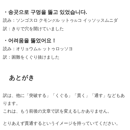
・송곳으로 구멍을 뚫고 있었습니다.
読み：ソンゴスロ クモン
ル ットゥ
コ イッソッスムニダ
グ
ル
訳：きりで穴を開けていました
・어려움을 뚫었어요！
読み：オリョウム
ットゥロッソヨ
ル
訳：困難をくぐり抜けました
あとがき
訳は、他に「突破する」「くぐる」「貫く」「通す」などもあ
ります。
これは、もう前後の文章で訳を変えるしかありません。
とりあえず貫通するというイメージを持っていてください。