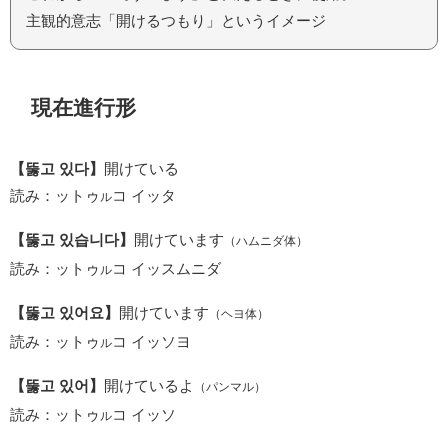
主観的意志「開けるつもり」というイメージ
現在進行形
【뚫고 있다】
開けている
読み：ットゥ
コ イッタ
ル
【뚫고 있습니다】
開けています
（ハムニダ体）
読み：ットゥ
コ イッスムニダ
ル
【뚫고 있어요】
開けています
（ヘヨ体）
読み：ットゥ
コ イッソヨ
ル
【뚫고 있어】
開けているよ
（パンマル）
読み：ットゥ
コ イッソ
ル