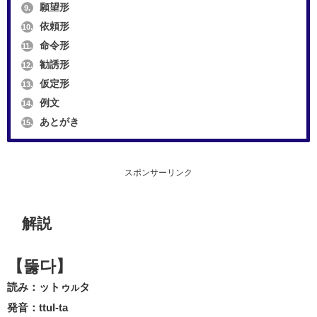
願望形
9.
依頼形
10.
命令形
11.
勧誘形
12.
仮定形
13.
例文
14.
あとがき
15.
スポンサーリンク
解説
【뚫다】
読み：ットゥ
タ
ル
発音：ttul-ta