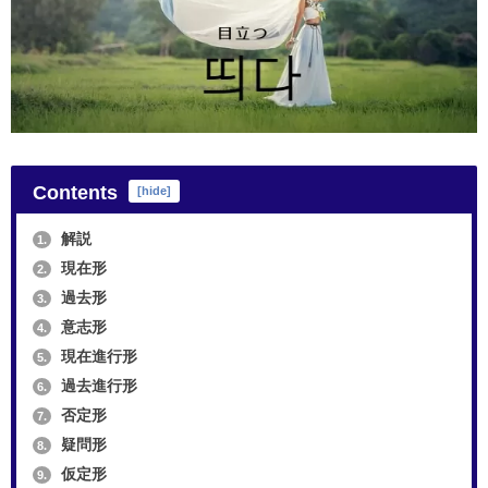
Contents
[
hide
]
解説
1.
現在形
2.
過去形
3.
意志形
4.
現在進行形
5.
過去進行形
6.
否定形
7.
疑問形
8.
仮定形
9.