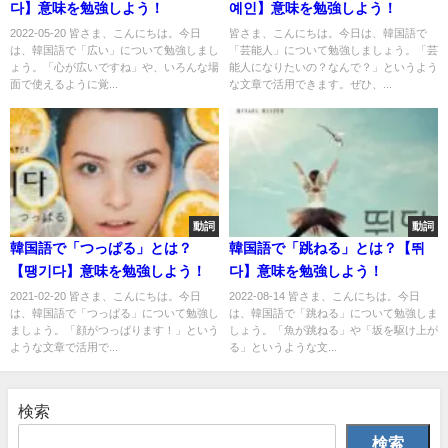
다】意味を勉強しよう！
예인】意味を勉強しよう！
2022-05-20 皆さま、こんにちは。今日
皆さま、こんにちは。今日は、韓国語で
は、韓国語で「広い」について勉強しまし
「芸能人」について勉強しましょう。「芸
ょう。「心が広いですね」や、いろんな場
能人になりたいの？なんで？」というよう
面で使えるように覚...
な文章で活用できます。ぜひ、...
動詞
動詞
韓国語で「つっぱる」とは？
韓国語で「跳ねる」とは？【뛰
【땡기다】意味を勉強しよう！
다】意味を勉強しよう！
2021-02-20 皆さま、こんにちは。今日
2022-08-14 皆さま、こんにちは。今日
は、韓国語で「つっぱる」について勉強し
は、韓国語で「跳ねる」について勉強しま
ましょう。「顔がつっぱります！」という
しょう。「魚が跳ねる」や「坂を駆け上が
ような文章で活用で...
る」というような文...
検索
検索