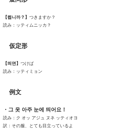
【띕니까？】
つきますか？
読み：ッティムニッカ？
仮定形
【띄면】
つけば
読み：ッティミョン
例文
・그 옷 아주 눈에 띄어요！
読み：ク オッ アジュ ヌネ ッティオヨ
訳：その服、とても目立っているよ