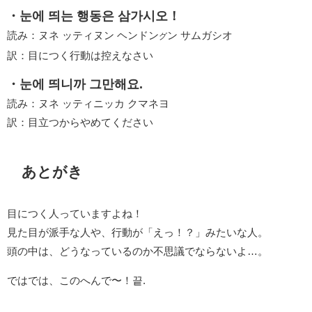
・눈에 띄는 행동은 삼가시오！
読み：ヌネ ッティヌン ヘンドン
ン サムガシオ
グ
訳：目につく行動は控えなさい
・눈에 띄니까 그만해요.
読み：ヌネ ッティニッカ クマネヨ
訳：目立つからやめてください
あとがき
目につく人っていますよね！
見た目が派手な人や、行動が「えっ！？」みたいな人。
頭の中は、どうなっているのか不思議でならないよ…。
ではでは、このへんで〜！끝.