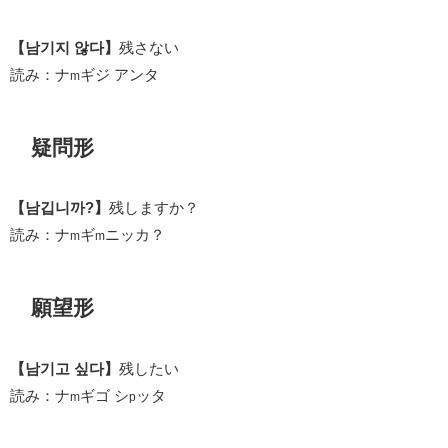
【남기지 않다】
残さない
読み：ナ
ギジ アンタ
m
疑問形
【남깁니까?】
残しますか？
読み：ナ
ギ
ニッカ？
m
m
願望形
【남기고 싶다】
残したい
読み：ナ
ギゴ シ
ッタ
m
p