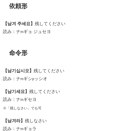
依頼形
【남겨 주세요】
残してください
読み：ナ
ギョ ジュセヨ
m
命令形
【남기십시오】
残してください
読み：ナ
ギシ
ッシオ
m
p
【남기세요】
残してください
読み：ナ
ギセヨ
m
※「残しなさい」でも可
【남겨라】
残しなさい
読み：ナ
ギョラ
m