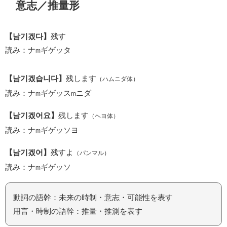
意志／推量形
【남기겠다】
残す
読み：ナ
ギゲッタ
m
【남기겠습니다】
残します
（ハムニダ体）
読み：ナ
ギゲッス
ニダ
m
m
【남기겠어요】
残します
（ヘヨ体）
読み：ナ
ギゲッソヨ
m
【남기겠어】
残すよ
（パンマル）
読み：ナ
ギゲッソ
m
動詞の語幹：未来の時制・意志・可能性を表す
用言・時制の語幹：推量・推測を表す