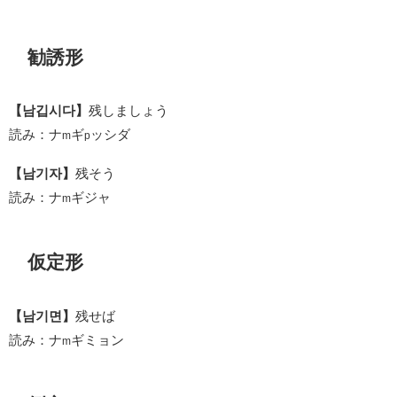
勧誘形
【남깁시다】
残しましょう
読み：ナ
ギ
ッシダ
m
p
【남기자】
残そう
読み：ナ
ギジャ
m
仮定形
【남기면】
残せば
読み：ナ
ギミョン
m