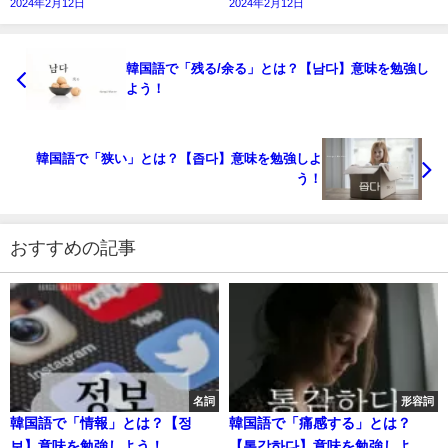
2024年2月12日
2024年2月12日
韓国語で「残る/余る」とは？【남다】意味を勉強し
よう！
韓国語で「狭い」とは？【좁다】意味を勉強しよ
う！
おすすめの記事
名詞
形容詞
韓国語で「情報」とは？【정
韓国語で「痛感する」とは？
보】意味を勉強しよう！
【통감하다】意味を勉強しよ