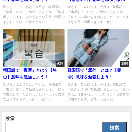
う！
皆さま、こんにちは。今日は、韓国語で
皆さま、こんにちは。今日は、韓国語で
「情報」について勉強しましょう。「情提
「痛感する」について勉強しましょう。
供しています」というような文章で活用で
「レベルの違いを痛感しました」というよ
きます。ぜひ、一読ください。...
うな文章で活用できます。ぜひ、...
名詞
副詞
韓国語で「復習」とは？【복
韓国語で「意外」とは？【뜻
습】意味を勉強しよう！
밖】意味を勉強しよう！
皆さま、こんにちは。今日は、韓国語で
皆さま、こんにちは。今日は、韓国語で
「復習」について勉強しましょう。「帰っ
「意外」について勉強しましょう。「思い
て復習してくださいね」というような文章
のほか可愛かった！」というような文章で
で活用できます。ぜひ、一読く...
活用できます。ぜひ、一読くだ...
検索
検索