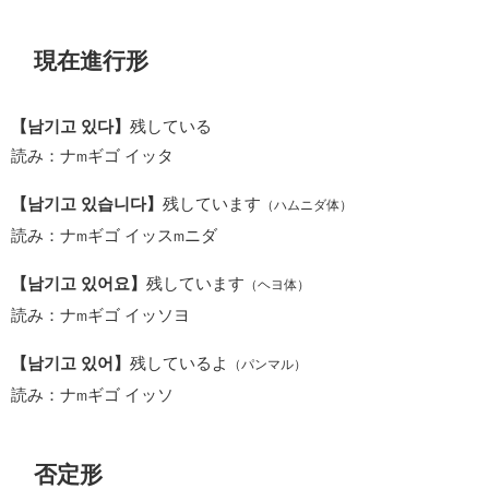
現在進行形
【남기고 있다】
残している
読み：ナ
ギゴ イッタ
m
【남기고 있습니다】
残しています
（ハムニダ体）
読み：ナ
ギゴ イッス
ニダ
m
m
【남기고 있어요】
残しています
（ヘヨ体）
読み：ナ
ギゴ イッソヨ
m
【남기고 있어】
残しているよ
（パンマル）
読み：ナ
ギゴ イッソ
m
否定形