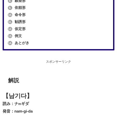
願望形
8.
依頼形
9.
命令形
10.
勧誘形
11.
仮定形
12.
例文
13.
あとがき
14.
スポンサーリンク
解説
【남기다】
読み：ナ
ギダ
m
発音：nam-gi-da