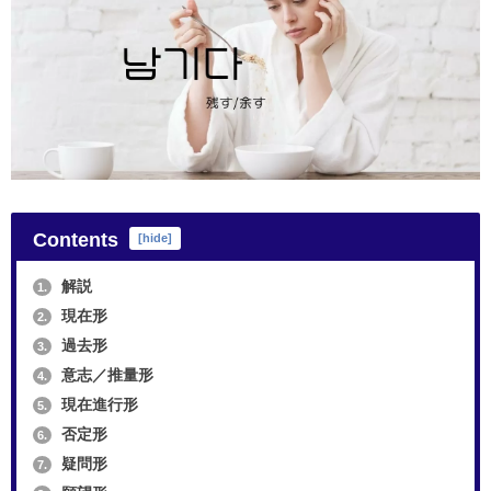
Contents
[
hide
]
解説
1.
現在形
2.
過去形
3.
意志／推量形
4.
現在進行形
5.
否定形
6.
疑問形
7.