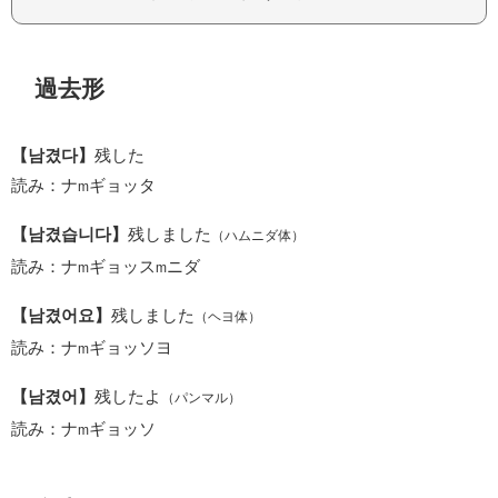
過去形
【남겼다】
残した
読み：ナ
ギョッタ
m
【남겼습니다】
残しました
（ハムニダ体）
読み：ナ
ギョッス
ニダ
m
m
【남겼어요】
残しました
（ヘヨ体）
読み：ナ
ギョッソヨ
m
【남겼어】
残したよ
（パンマル）
読み：ナ
ギョッソ
m