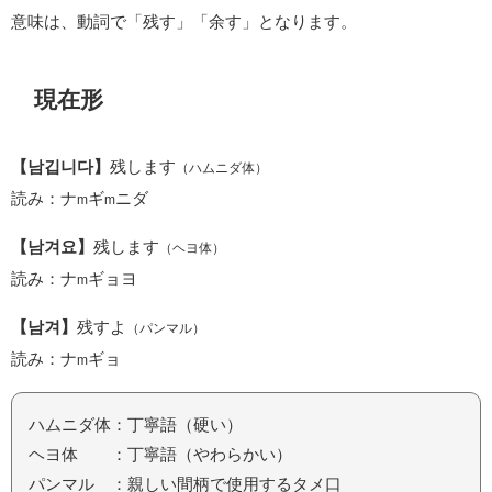
意味は、動詞で「残す」「余す」となります。
現在形
【남깁니다】
残します
（ハムニダ体）
読み：ナ
ギ
ニダ
m
m
【남겨요】
残します
（ヘヨ体）
読み：ナ
ギョヨ
m
【남겨】
残すよ
（パンマル）
読み：ナ
ギョ
m
ハムニダ体：丁寧語（硬い）
ヘヨ体 ：丁寧語（やわらかい）
パンマル ：親しい間柄で使用するタメ口