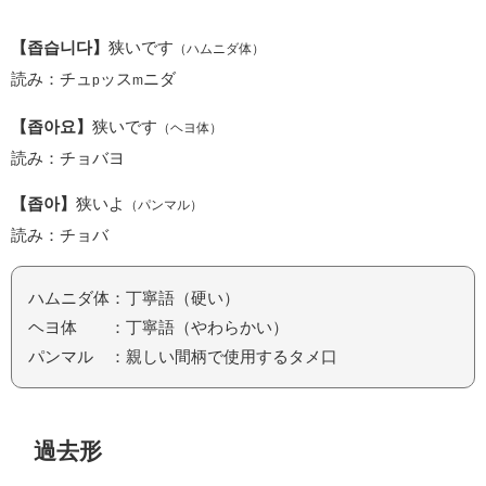
【좁습니다】
狭いです
（ハムニダ体）
読み：チュ
ッス
ニダ
p
m
【좁아요】
狭いです
（ヘヨ体）
読み：チョバヨ
【좁아】
狭いよ
（パンマル）
読み：チョバ
ハムニダ体：丁寧語（硬い）
ヘヨ体 ：丁寧語（やわらかい）
パンマル ：親しい間柄で使用するタメ口
過去形