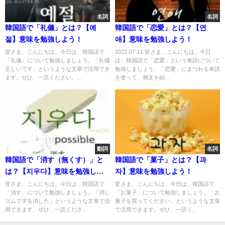
名詞
名詞
韓国語で「礼儀」とは？【예
韓国語で「恋愛」とは？【연
절】意味を勉強しよう！
애】意味を勉強しよう！
皆さま、こんにちは。今日は、韓国語で
2022-07-11 皆さま、こんにちは。今日
「礼儀」について勉強しましょう。「礼儀
は、韓国語で「恋愛」という単語について
正しいです」というような文章で活用でき
勉強しましょう。「恋愛」にまつわる単語
ます。ぜひ、一読ください。...
を使って、例文を紹...
動詞
名詞
韓国語で「消す（無くす）」と
韓国語で「菓子」とは？【과
は？【지우다】意味を勉強しよ
자】意味を勉強しよう！
う！
皆さま、こんにちは。今日は、韓国語で
皆さま、こんにちは。今日は、韓国語で
「消す」について勉強しましょう。「消し
「お菓子」について勉強しましょう。「お
ゴムで字を消した」というような文章で活
菓子を買ってください」というような文章
用できます。ぜひ、一読くださ...
で活用できます。ぜひ、一読く...