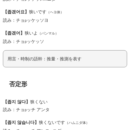
【좁겠어요】
狭いです
（ヘヨ体）
読み：チョ
ッケッソヨ
p
【좁겠어】
狭いよ
（パンマル）
読み：チョ
ッケッソ
p
用言・時制の語幹：推量・推測を表す
否定形
【좁지 않다】
狭くない
読み：チョ
ッチ アンタ
p
【좁지 않습니다】
狭くないです
（ハムニダ体）