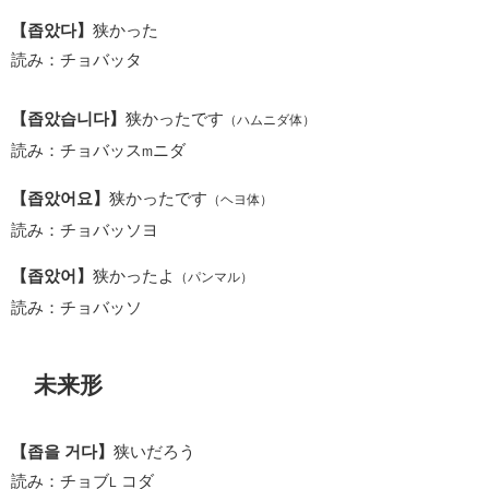
【좁았다】
狭かった
読み：チョバッタ
【좁았습니다】
狭かったです
（ハムニダ体）
読み：チョバッス
ニダ
m
【좁았어요】
狭かったです
（ヘヨ体）
読み：チョバッソヨ
【좁았어】
狭かったよ
（パンマル）
読み：チョバッソ
未来形
【좁을 거다】
狭いだろう
読み：チョブ
コダ
L