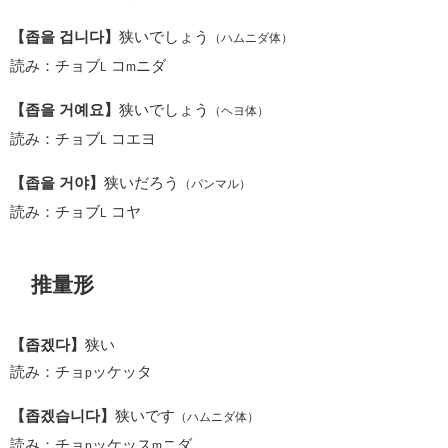
【좁을 겁니다】
狭いでしょう
（ハムニダ体）
読み：チョブ
コ
ニダ
L
m
【좁을 거예요】
狭いでしょう
（ヘヨ体）
読み：チョブ
コエヨ
L
【좁을 거야】
狭いだろう
（パンマル）
読み：チョブ
コヤ
L
推量形
【좁겠다】
狭い
読み：チョ
ッケッタ
p
【좁겠습니다】
狭いです
（ハムニダ体）
読み：チョ
ッケッス
ニダ
p
m