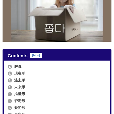
Contents
[
hide
]
解説
1.
現在形
2.
過去形
3.
未来形
4.
推量形
5.
否定形
6.
疑問形
7.