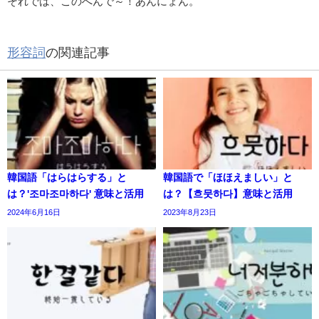
それでは、このへんで～！あんにょん。
形容詞
の関連記事
韓国語「はらはらする」と
韓国語で「ほほえましい」と
は？'조마조마하다' 意味と活用
は？【흐뭇하다】意味と活用
2024年6月16日
2023年8月23日