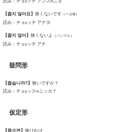
読み：チョ
ッチ アンス
ニダ
p
m
【좁지 않아요】
狭くないです
（ヘヨ体）
読み：チョ
ッチ アナヨ
p
【좁지 않아】
狭くないよ
（パンマル）
読み：チョ
ッチ アナ
p
疑問形
【좁습니까?】
狭いですか？
読み：チョ
ッス
ニッカ？
p
m
仮定形
【좁으면】
狭ければ