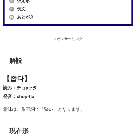
仮定形
8.
例文
9.
あとがき
10.
スポンサーリンク
解説
【좁다】
読み：チョ
ッタ
p
発音：chop-tta
意味は、形容詞で「狭い」となります。
現在形