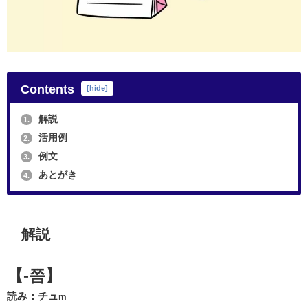
Contents
[
hide
]
解説
1.
活用例
2.
例文
3.
あとがき
4.
解説
【-쯤】
読み：チュ
m