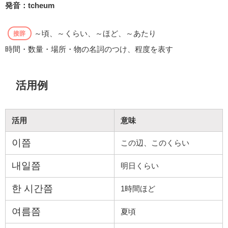
発音：tcheum
～頃、～くらい、～ほど、～あたり
接辞
時間・数量・場所・物の名詞のつけ、程度を表す
活用例
活用
意味
이쯤
この辺、このくらい
내일쯤
明日くらい
한 시간쯤
1時間ほど
여름쯤
夏頃