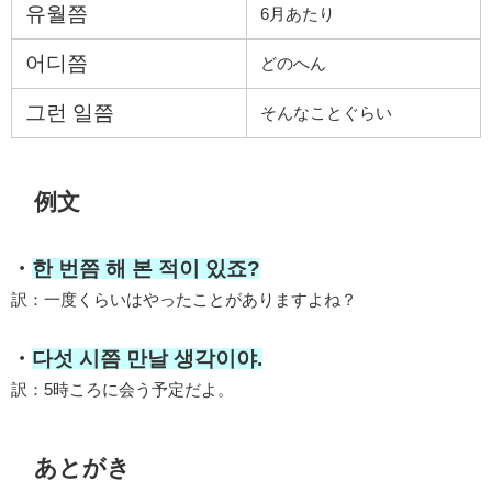
유월쯤
6月あたり
어디쯤
どのへん
그런 일쯤
そんなことぐらい
例文
・
한 번쯤 해 본 적이 있죠?
訳：一度くらいはやったことがありますよね？
・
다섯 시쯤 만날 생각이야.
訳：5時ころに会う予定だよ。
あとがき