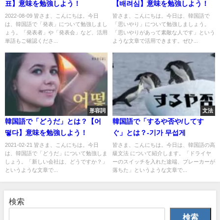
표】意味を勉強しよう！
【배려심】意味を勉強しよう！
2022-08-09 皆さま、こんにちは。今日
皆さま、こんにちは。今日は、韓国語で
は、韓国語で「発表」について勉強しまし
「思いやり」について勉強しましょう。
ょう。「発表者」や「発表会」など、活用
「思いやりがあって素敵な人です」という
単語もご確認くださ...
ような文章で活用できます。ぜひ...
形容詞
文法
韓国語で「どうだ」とは？【어
韓国語で「するや否や/してす
떻다】意味を勉強しよう！
ぐ」とは？-기가 무섭게
2021-02-21 皆さま、こんにちは。今日
皆さま、こんにちは。今日は、韓国語の高
は、韓国語で「どうだ」について勉強しま
級文法 について紹介します。「ドライヤ
しょう。「新しい会社は、どうですか？」
ーのスイッチを入れた途端、ブレーカーが
というような文章で...
落ちた」というような文章で...
検索
検索