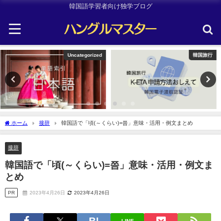
韓国語学習者向け独学ブログ
韓国旅行
Uncategorized
ホーム
接辞
韓国語で「頃(～くらい)=쯤」意味・活用・例文まとめ
接辞
韓国語で「頃(～くらい)=쯤」意味・活用・例文ま
とめ
PR
2023年4月26日
2023年4月26日