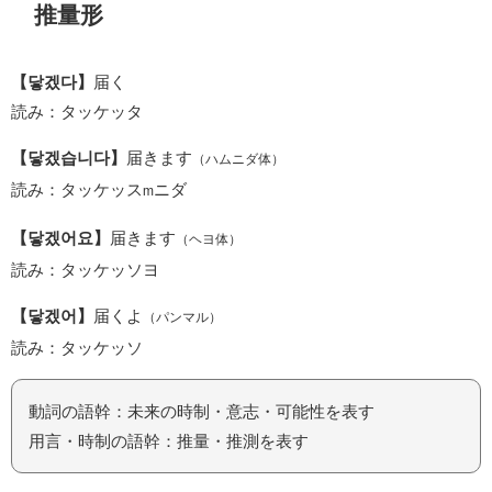
推量形
【닿겠다】
届く
読み：タッケッタ
【닿겠습니다】
届きます
（ハムニダ体）
読み：タッケッス
ニダ
m
【닿겠어요】
届きます
（ヘヨ体）
読み：タッケッソヨ
【닿겠어】
届くよ
（パンマル）
読み：タッケッソ
動詞の語幹：未来の時制・意志・可能性を表す
用言・時制の語幹：推量・推測を表す