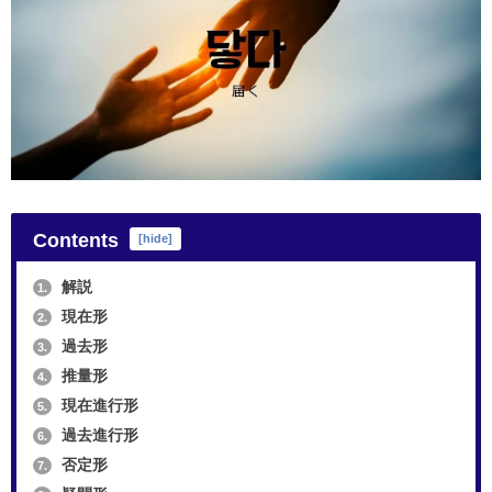
Contents
[
hide
]
解説
1.
現在形
2.
過去形
3.
推量形
4.
現在進行形
5.
過去進行形
6.
否定形
7.