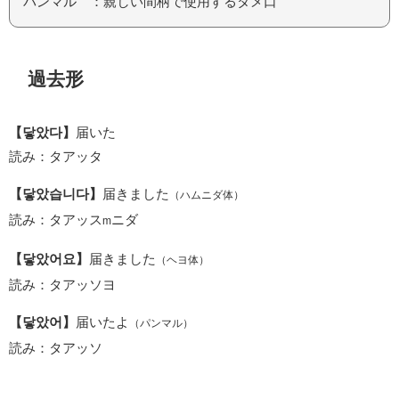
パンマル ：親しい間柄で使用するタメ口
過去形
【닿았다】
届いた
読み：タアッタ
【닿았습니다】
届きました
（ハムニダ体）
読み：タアッス
ニダ
m
【닿았어요】
届きました
（ヘヨ体）
読み：タアッソヨ
【닿았어】
届いたよ
（パンマル）
読み：タアッソ