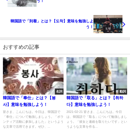
う！
韓国語で「到着」とは？【도착】意味を勉強しよ
う！
おすすめの記事
名詞
動詞
韓国語で「奉仕」とは？【봉
韓国語で「取る」とは？【취하
사】意味を勉強しよう！
다】意味を勉強しよう！
皆さま、こんにちは。今日は、韓国語で
2021-02-21 皆さま、こんにちは。今日
「奉仕」について勉強しましょう。「ボラ
は、韓国語で「取る」について勉強しまし
ンティア活動に参加しました」というよう
ょう。「彼女と連絡を取りたいです」とい
な文章で活用できます。ぜひ、...
うような文章を作る...