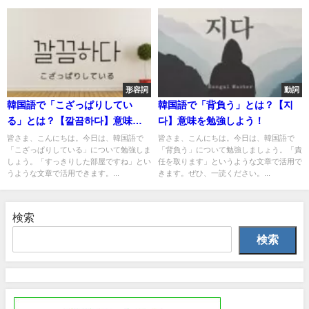
形容詞
動詞
韓国語で「こざっぱりしてい
韓国語で「背負う」とは？【지
る」とは？【깔끔하다】意味を
다】意味を勉強しよう！
勉強しよう！
皆さま、こんにちは。今日は、韓国語で
皆さま、こんにちは。今日は、韓国語で
「こざっぱりしている」について勉強しま
「背負う」について勉強しましょう。「責
しょう。「すっきりした部屋ですね」とい
任を取ります」というような文章で活用で
うような文章で活用できます。...
きます。ぜひ、一読ください。...
検索
検索