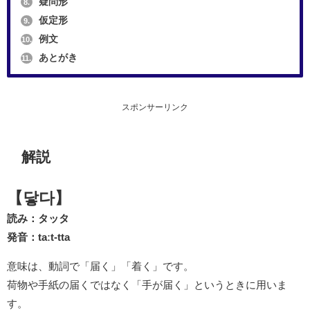
疑問形
8.
仮定形
9.
例文
10.
あとがき
11.
スポンサーリンク
解説
【닿다】
読み：タッタ
発音：taːt-tta
意味は、動詞で「届く」「着く」です。
荷物や手紙の届くではなく「手が届く」というときに用いま
す。