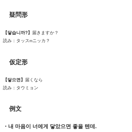
疑問形
【닿습니까?】
届きますか？
読み：タッス
ニッカ？
m
仮定形
【닿으면】
届くなら
読み：タウミョン
例文
・내 마음이 너에게 닿았으면 좋을 텐데.