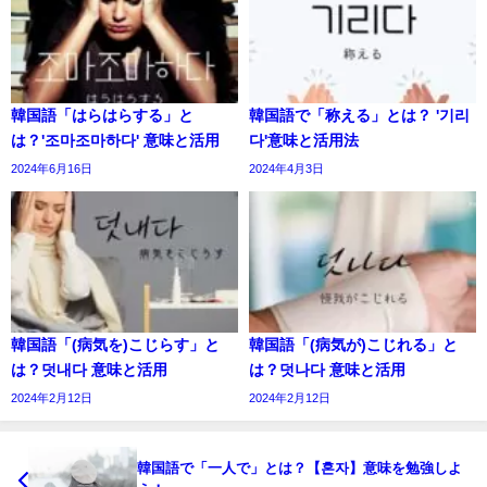
韓国語「はらはらする」と
韓国語で「称える」とは？ '기리
は？'조마조마하다' 意味と活用
다'意味と活用法
2024年6月16日
2024年4月3日
韓国語「(病気を)こじらす」と
韓国語「(病気が)こじれる」と
は？덧내다 意味と活用
は？덧나다 意味と活用
2024年2月12日
2024年2月12日
韓国語で「一人で」とは？【혼자】意味を勉強しよ