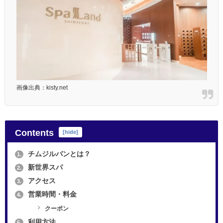
画像出典：kisty.net
Contents
[
hide
]
チムジルバンとは？
1.
新世界スパ
2.
アクセス
3.
営業時間・料金
4.
クーポン
利用方法
5.