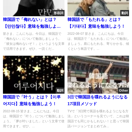
形容詞
動詞
韓国語で「侮れない」とは？
韓国語で「もたれる」とは？
【만만찮다】意味を勉強しよ
【기대다】意味を勉強しよう！
う！
皆さま、こんにちは。今日は、韓国語で
2022-08-07 皆さま、こんにちは。今日
「侮れない」について勉強しましょう。
は、韓国語で「もたれる」について勉強し
「彼女は侮れないぞ！」というような文章
ましょう。肩にもたれる、寄りかかる、傾
で活用できます。ぜひ、一読くだ...
くという単語です。...
動詞
Other
韓国語で「叶う」とは？【이루
3日で韓国語を喋れるようになる
어지다】意味を勉強しよう！
17項目メソッド
2022-08-15 皆さま、こんにちは。今日
TVで「3日間で英語を喋れるようになる方
は、韓国語で「叶う」について勉強しまし
法」というコーナーを見ていて、これは韓
ょう。「夢が叶いました」という文章で使
国語でも同じかもしれない！と思って韓国
用できます。ぜひ、...
語バージョンでまとめてみ...