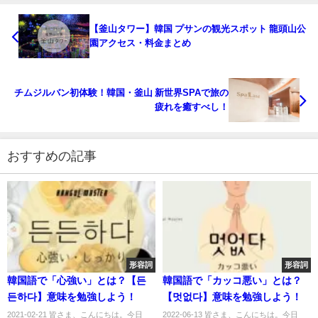
【釜山タワー】韓国 プサンの観光スポット 龍頭山公
園アクセス・料金まとめ
チムジルバン初体験！韓国・釜山 新世界SPAで旅の
疲れを癒すべし！
おすすめの記事
形容詞
形容詞
韓国語で「心強い」とは？【든
韓国語で「カッコ悪い」とは？
든하다】意味を勉強しよう！
【멋없다】意味を勉強しよう！
2021-02-21 皆さま、こんにちは。今日
2022-06-13 皆さま、こんにちは。今日