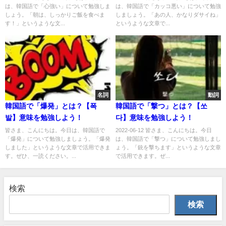
は、韓国語で「心強い」について勉強しま
は、韓国語で「カッコ悪い」について勉強
しょう。「朝は、しっかりご飯を食べま
しましょう。「あの人、かなりダサイね」
す！」というような文...
というような文章で...
名詞
動詞
韓国語で「爆発」とは？【폭
韓国語で「撃つ」とは？【쏘
발】意味を勉強しよう！
다】意味を勉強しよう！
皆さま、こんにちは。今日は、韓国語で
2022-06-12 皆さま、こんにちは。今日
「爆発」について勉強しましょう。「爆発
は、韓国語で「撃つ」について勉強しまし
しました」というような文章で活用できま
ょう。「銃を撃ちます」というような文章
す。ぜひ、一読ください。...
で活用できます。ぜ...
検索
検索