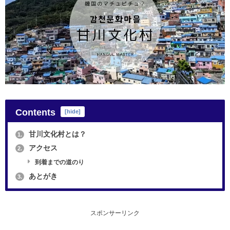
Contents
[
hide
]
甘川文化村とは？
1.
アクセス
2.
到着までの道のり
あとがき
3.
スポンサーリンク