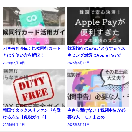
기후동행카드：気候同行カード
韓国旅行の支払いどうする？ス
とは？使い方を解説！
キミング対策はApple Payで！
2026年2月16日
2025年6月12日
韓国でタックスリファンドを受
今さら聞けない！税関申告が必
ける方法【免税ガイド】
要な人・モノまとめ
2025年6月11日
2025年6月11日