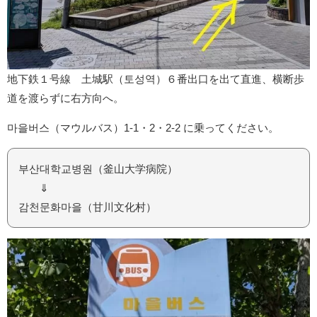
地下鉄１号線 土城駅（토성역）６番出口を出て直進、横断歩
道を渡らずに右方向へ。
마을버스（マウルバス）1-1・2・2-2 に乗ってください。
부산대학교병원（釜山大学病院）
⇓
감천문화마을（甘川文化村）