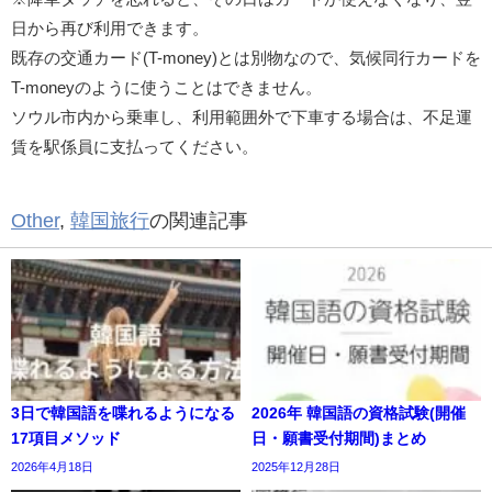
日から再び利用できます。
既存の交通カード(T-money)とは別物なので、気候同行カードを
T-moneyのように使うことはできません。
ソウル市内から乗車し、利用範囲外で下車する場合は、不足運
賃を駅係員に支払ってください。
Other
,
韓国旅行
の関連記事
3日で韓国語を喋れるようになる
2026年 韓国語の資格試験(開催
17項目メソッド
日・願書受付期間)まとめ
2026年4月18日
2025年12月28日