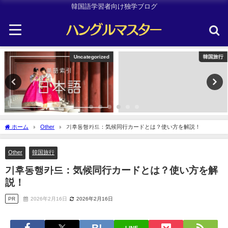
韓国語学習者向け独学ブログ
Uncategorized
韓国旅行
ホーム
Other
기후동행카드：気候同行カードとは？使い方を解説！
Other
韓国旅行
기후동행카드：気候同行カードとは？使い方を解
説！
PR
2026年2月16日
2026年2月16日