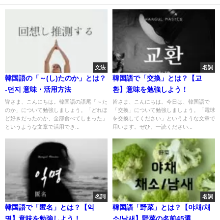
文法
名詞
韓国語の「～(し)たのか」とは？
韓国語で「交換」とは？【교
-던지 意味・活用方法
환】意味を勉強しよう！
皆さま、こんにちは。韓国語の語尾「～た
皆さま、こんにちは。今日は、韓国語で
のか」について勉強しましょう。「どれほ
「交換」について勉強しましょう。「電球
ど好きだったのか、全部食べてしまった」
を交換してください」というような文章で
というような文章で活用でき...
用います。ぜひ、一読ください...
名詞
名詞
韓国語で「匿名」とは？【익
韓国語「野菜」とは？【야채/채
명】意味を勉強しよう！
소/남새】野菜の名前45選