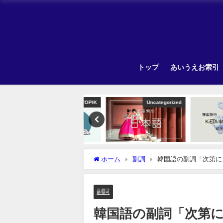
トップ
あいうえお索引
TOPIK
Uncategorized
ホーム
副詞
韓国語の副詞「次第に
副詞
韓国語の副詞「次第