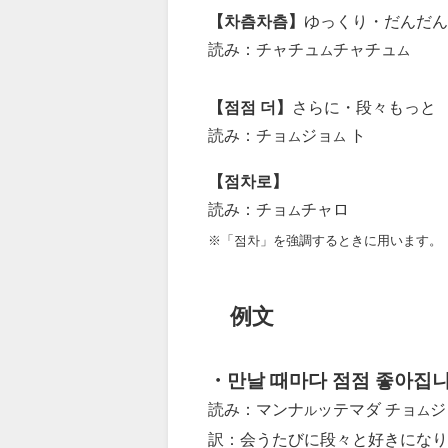
【차츰차츰】
ゆっくり・だんだん
読み：チャチュ
チャチュ
ム
ム
【점점 더】
さらに・段々もっと
読み：チョ
ジョ
ト
ム
ム
【점차로】
読み：チョ
チャロ
ム
※「점차」を強調するときに用います。
例文
・만날 때마다 점점 좋아집니
読み：マンナ
ッテマダ チョ
ジ
ル
ム
訳：会うたびに段々と好きになり