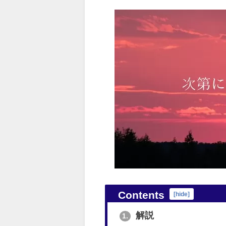
Contents
[
hide
]
解説
1.