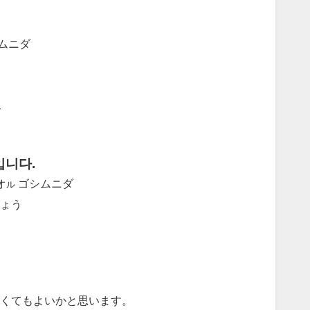
スムニダ
ダ
입니다.
オ
ゴシムニダ
ル
ょう
くてもよいかと思います。