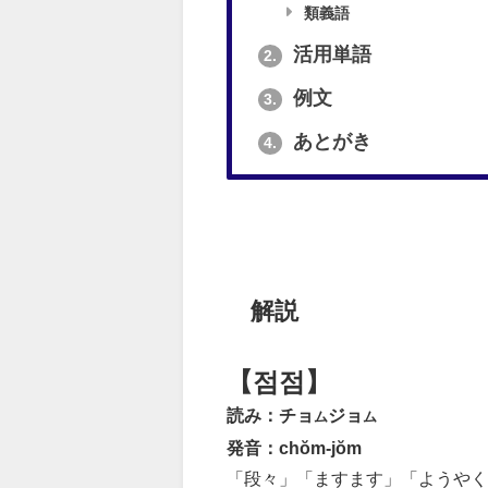
類義語
活用単語
2.
例文
3.
あとがき
4.
解説
【점점】
読み：チョ
ジョ
ム
ム
発音：chŏm-jŏm
「段々」「ますます」「ようや