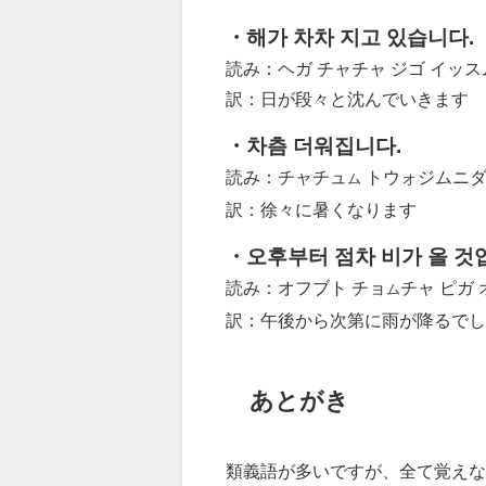
・해가 차차 지고 있습니다.
読み：ヘガ チャチャ ジゴ イッ
訳：日が段々と沈んでいきます
・차츰 더워집니다.
読み：チャチュ
トウォジムニ
ム
訳：徐々に暑くなります
・오후부터 점차 비가 올 것
読み：オフブト チョ
チャ ピガ 
ム
訳：午後から次第に雨が降るでし
あとがき
類義語が多いですが、全て覚えな