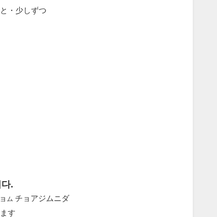
と・少しずつ
다.
ョ
チョアジムニダ
ム
ます