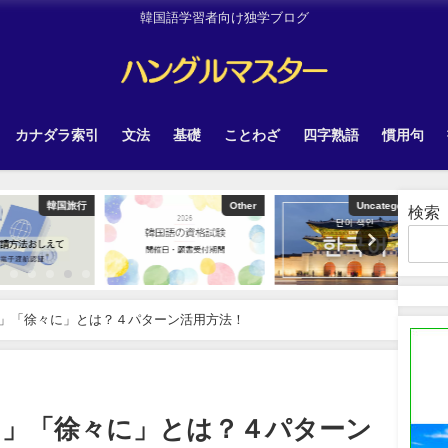
韓国語学習者向け独学ブログ
カナダラ索引
文法
基礎
ことわざ
四字熟語
慣用句
韓国旅行
Other
Uncategorized
検索
」「徐々に」とは？４パターン活用方法！
に」「徐々に」とは？４パターン