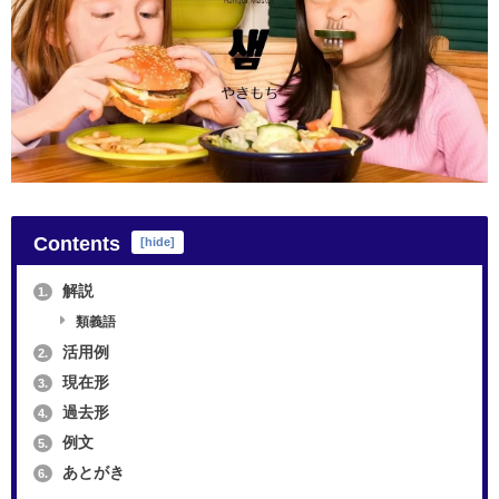
Contents
[
hide
]
解説
1.
類義語
活用例
2.
現在形
3.
過去形
4.
例文
5.
あとがき
6.