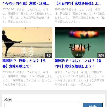
마누라／와이프】意味・活用例
【시달리다】意味を勉強しよ
まとめ
う！
2020-12-11 皆さま、こんにちは。今日
2022-07-29 皆さま、こんにちは。今日
は、韓国語で「妻」について勉強しましょ
は、韓国語で「悩まされる」について勉強
う。「妻」は、いろんな呼び方がありま
しましょう。「病気に悩まされる」や「仕
す。簡単にまとめまし...
事で苦しんでいる」...
名詞
動詞
韓国語で「呼吸」とは？【호
韓国語で「はじく」とは？【튕
흡】意味を教えて！
기다】意味を勉強しよう！
2022-05-11 皆さま、こんにちは。今日
皆さま、こんにちは。今日は、韓国語で
は、韓国語で「呼吸」について勉強しまし
「はじく」について勉強しましょう。「ボ
ょう。「深呼吸をしてください」というよ
ールをはじきます」というような文章で活
うな文章を作ること...
用できます。ぜひ、一読くださ...
検索