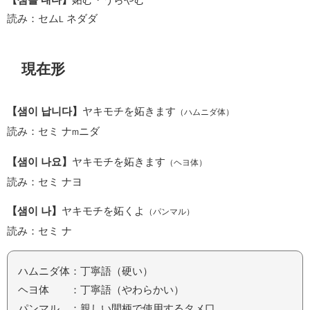
読み：セム
ネダダ
L
現在形
【샘이 납니다】
ヤキモチを妬きます
（ハムニダ体）
読み：セミ ナ
ニダ
m
【샘이 나요】
ヤキモチを妬きます
（ヘヨ体）
読み：セミ ナヨ
【샘이 나】
ヤキモチを妬くよ
（パンマル）
読み：セミ ナ
ハムニダ体：丁寧語（硬い）
ヘヨ体 ：丁寧語（やわらかい）
パンマル ：親しい間柄で使用するタメ口