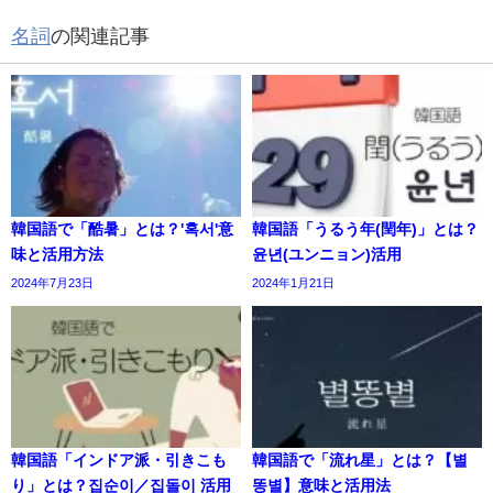
名詞
の関連記事
韓国語で「酷暑」とは？'혹서'意
韓国語「うるう年(閏年)」とは？
味と活用方法
윤년(ユンニョン)活用
2024年7月23日
2024年1月21日
韓国語「インドア派・引きこも
韓国語で「流れ星」とは？【별
り」とは？집순이／집돌이 活用
똥별】意味と活用法