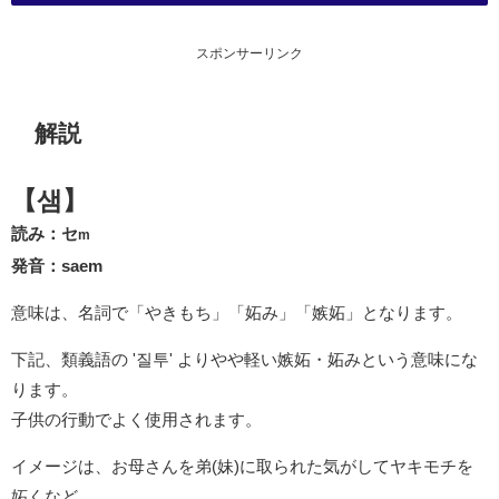
スポンサーリンク
解説
【샘】
読み：セ
m
発音：saem
意味は、名詞で「やきもち」「妬み」「嫉妬」となります。
下記、類義語の '질투' よりやや軽い嫉妬・妬みという意味にな
ります。
子供の行動でよく使用されます。
イメージは、お母さんを弟(妹)に取られた気がしてヤキモチを
妬くなど。