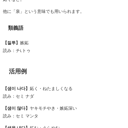
他に「泉」という意味でも用いられます。
類義語
【질투】
嫉妬
読み：チ
トゥ
L
活用例
【샘이 나다】
妬く・ねたましくなる
読み：セミ ナダ
【샘이 많다】
ヤキモチやき・嫉妬深い
読み：セミ マンタ
【샘을 내다】
妬む・うらやむ