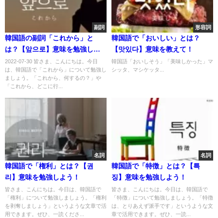
副詞
形容詞
韓国語の副詞「これから」と
韓国語で「おいしい」とは？
は？【앞으로】意味を勉強しよ
【맛있다】意味を教えて！
う！
2022-07-30 皆さま、こんにちは。今日
韓国語「おいしそう」「美味しかった」マ
は、韓国語で「これから」について勉強し
シッタ、マシケッタ...
ましょう。「これから、何するの？」や
「これから、どこに行...
名詞
名詞
韓国語で「権利」とは？【권
韓国語で「特徴」とは？【특
리】意味を勉強しよう！
징】意味を勉強しよう！
皆さま、こんにちは。今日は、韓国語で
皆さま、こんにちは。今日は、韓国語で
「権利」について勉強しましょう。「権利
「特徴」について勉強しましょう。「特徴
を剥奪しましょう」というような文章で活
は、とりあえず派手です」というような文
用できます。ぜひ、一読くださ...
章で活用できます。ぜひ、一読...