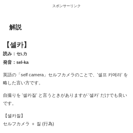
スポンサーリンク
解説
【셀카】
読み：セ
カ
L
発音：sel-ka
英語の「self camera」セルフカメラのことで、'셀프 카메라' を
略した言い方です。
自撮りを '셀카질' と言うときがありますが '셀카' だけでも良い
です。
【셀카질】
セルフカメラ ＋ 질 (行為)