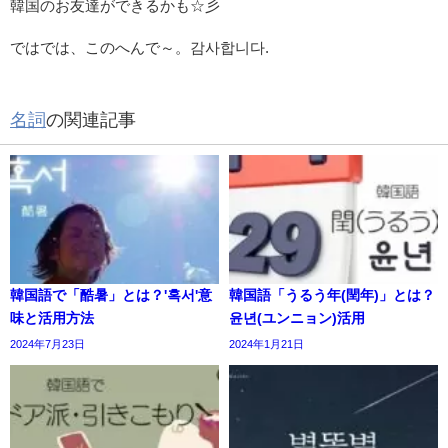
韓国のお友達ができるかも☆彡
ではでは、このへんで～。감사합니다.
名詞
の関連記事
韓国語で「酷暑」とは？'혹서'意
韓国語「うるう年(閏年)」とは？
味と活用方法
윤년(ユンニョン)活用
2024年7月23日
2024年1月21日