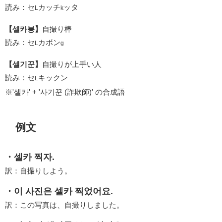
読み：セ
カッチ
ッタ
L
k
【셀카봉】
自撮り棒
読み：セ
カボン
L
g
【셀기꾼】
自撮りが上手い人
読み：セ
キックン
L
※'셀카' + '사기꾼 (詐欺師)' の合成語
例文
・셀카 찍자.
訳：自撮りしよう。
・이 사진은 셀카 찍었어요.
訳：この写真は、自撮りしました。