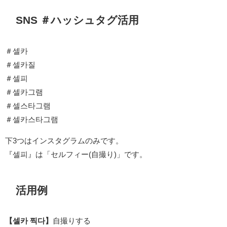
SNS ＃ハッシュタグ活用
＃셀카
＃셀카질
＃셀피
＃셀카그램
＃셀스타그램
＃셀카스타그램
下3つはインスタグラムのみです。
『셀피』は「セルフィー(自撮り)」です。
活用例
【셀카 찍다】
自撮りする