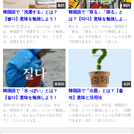
動詞
動詞
韓国語で「洗濯する」とは？
韓国語で「取る」「採る」と
【빨다】意味を勉強しよう！
は？【따다】意味を勉強しよ
う！
2022-07-21 皆さま、こんにちは。今日
皆さま、こんにちは。今日は、韓国語で
は、韓国語で「洗濯する」について勉強し
「取る」「採る」について勉強しましょ
ましょう。訳するときは「洗う」となる
う。「金メダルを取る」というような文章
が、洗濯するときの「...
で活用できます。ぜひ、一読くだ...
形容詞
名詞
韓国語で「水っぽい」とは？
韓国語で「出題」とは？【출
【질다】意味を勉強しよう！
제】意味と活用法
2021-02-21 皆さま、こんにちは。今日
皆さま、こんにちは。今日は、韓国語で
は、韓国語で「水っぽい」について勉強し
「出題」について勉強しましょう。「試験
ましょう。「ぬかるんでるから気を付け
に出題されます」というような文章で活用
て！」というような文...
できます。ぜひ、一読ください...