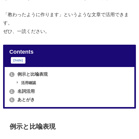
「教わったように作ります」というような文章で活用できま
す。
ぜひ、一読ください。
Contents
[
hide
]
例示と比喩表現
1.
活用確認
名詞活用
2.
あとがき
3.
例示と比喩表現