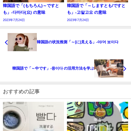
韓国語で「(もちろん)～ですと
韓国語で「～しますとも/ですと
も」-다마다(요) の意味
も」-고말고요 の意味
2023年7月24日
2023年7月24日
韓国語の状況推測「～(に)見える」-아/어 보이다
韓国語で「～中です」-중이다 の活用方法を学ぶ
おすすめの記事