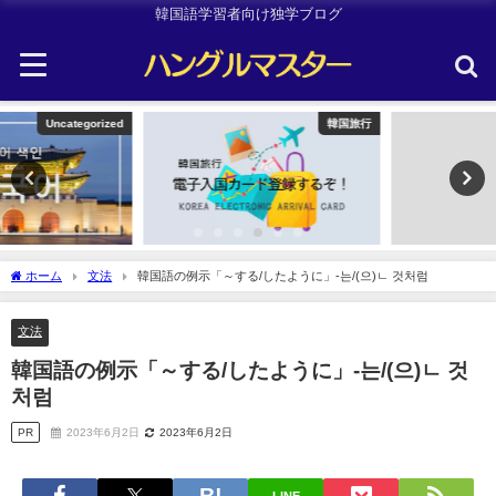
韓国語学習者向け独学ブログ
韓国旅行
TOPIK
ホーム
文法
韓国語の例示「～する/したように」-는/(으)ㄴ 것처럼
文法
韓国語の例示「～する/したように」-는/(으)ㄴ 것
처럼
PR
2023年6月2日
2023年6月2日