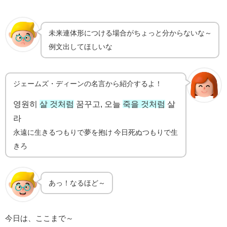
未来連体形につける場合がちょっと分からないな～
例文出してほしいな
ジェームズ・ディーンの名言から紹介するよ！
영원히
살 것처럼
꿈꾸고, 오늘
죽을 것처럼
살
라
永遠に生きるつもりで夢を抱け 今日死ぬつもりで生
きろ
あっ！なるほど～
今日は、ここまで～