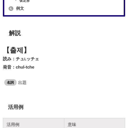
仮定形
例文
4.
解説
【출제】
読み：チュ
ッチェ
L
発音：chul-tche
出題
名詞
活用例
活用例
意味