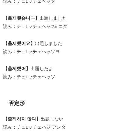
読み：チュ
ッチェヘッタ
L
【출제했습니다】
出題しました
読み：チュ
ッチェヘッス
ニダ
L
m
【출제했어요】
出題しました
読み：チュ
ッチェヘッソヨ
L
【출제했어】
出題したよ
読み：チュ
ッチェヘッソ
L
否定形
【출제하지 않다】
出題しない
読み：チュ
ッチェハジ アンタ
L