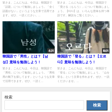
う！
皆さま、こんにちは。今日は、韓国語で
皆さま、こんにちは。今日は、韓国語で
「話題」について勉強しましょう。「全く
「受ける（もらう）」について勉強しまし
話題がない」というような文章で活用でき
ょう。【타다】は、いろんな意味を持つ単
ます。ぜひ、一読ください。...
語です。解説をご覧ください。...
名詞
動詞
韓国語で「男性」とは？【남
韓国語で「登る」とは？【오르
성】意味を勉強しよう！
다】意味を勉強しよう！
皆さま、こんにちは。今日は、韓国語で
皆さま、こんにちは。今日は、韓国語で
「男性」について勉強しましょう。「男性
「登る」について勉強しましょう。「山を
用の靴下を探してます」というような文章
登る」という文章を作れます。ぜひ、一読
で活用できます。ぜひ、一読く...
くださいませ。...
検索
検索