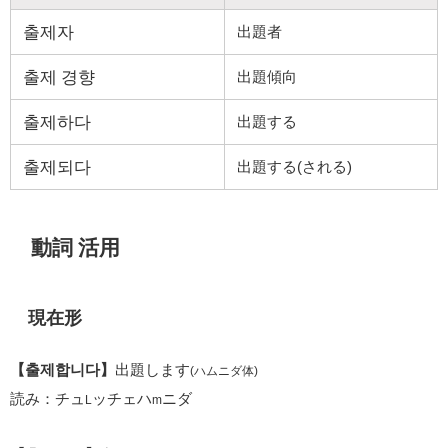
출제자
出題者
출제 경향
出題傾向
출제하다
出題する
출제되다
出題する(される)
動詞 活用
現在形
【출제합니다】
出題します
(ハムニダ体)
読み：チュ
ッチェハ
ニダ
L
m