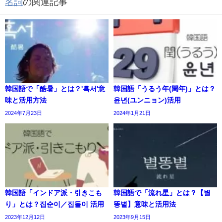
名詞
の関連記事
韓国語で「酷暑」とは？'혹서'意
韓国語「うるう年(閏年)」とは？
味と活用方法
윤년(ユンニョン)活用
2024年7月23日
2024年1月21日
韓国語「インドア派・引きこも
韓国語で「流れ星」とは？【별
り」とは？집순이／집돌이 活用
똥별】意味と活用法
2023年12月12日
2023年9月15日