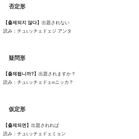
否定形
【출제되지 않다】
出題されない
読み：チュ
ッチェドェジ アンタ
L
疑問形
【출제됩니까?】
出題されますか？
読み：チュ
ッチェドェ
ニッカ？
L
m
仮定形
【출제되면】
出題されれば
読み：チュ
ッチェドェミョン
L