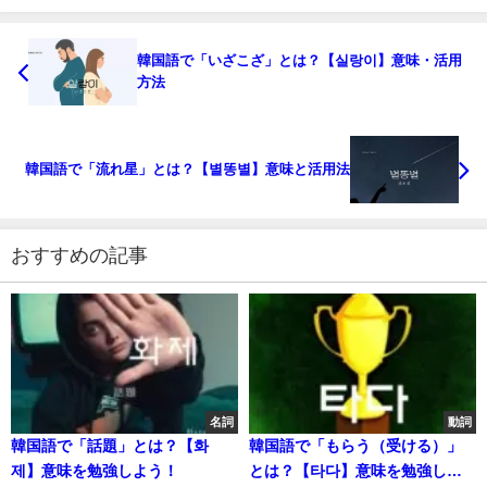
韓国語で「いざこざ」とは？【실랑이】意味・活用
方法
韓国語で「流れ星」とは？【별똥별】意味と活用法
おすすめの記事
名詞
動詞
韓国語で「話題」とは？【화
韓国語で「もらう（受ける）」
제】意味を勉強しよう！
とは？【타다】意味を勉強しよ