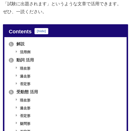
「試験に出題されます」というような文章で活用できます。
ぜひ、一読ください。
Contents
[
hide
]
解説
1.
活用例
動詞 活用
2.
現在形
過去形
否定形
受動態 活用
3.
現在形
過去形
否定形
疑問形