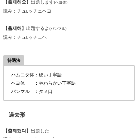
【출제해요】
出題します
(ヘヨ体)
読み：チュ
ッチェヘヨ
L
【출제해】
出題するよ
(パンマル)
読み：チュ
ッチェヘ
L
待遇法
ハムニダ体：硬い丁寧語
ヘヨ体 ：やわらかい丁寧語
パンマル ：タメ口
過去形
【출제했다】
出題した