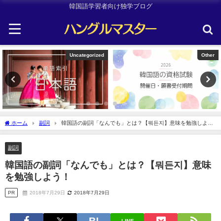
韓国語学習者向け独学ブログ
Uncategorized
Other
ホーム
副詞
韓国語の副詞「なんでも」とは？【뭐든지】意味を勉強しよ
う！
副詞
韓国語の副詞「なんでも」とは？【뭐든지】意味
を勉強しよう！
PR
2018年7月29日
2018年7月29日