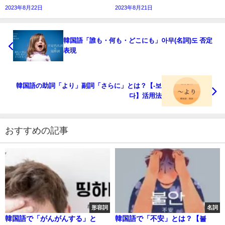
2023年8月22日
2023年8月21日
韓国語「誰も・何も・どこにも」아무(名詞)도 否定
表現
韓国語の助詞「より」副詞「さらに」とは？【-보
다】活用法
おすすめの記事
形容詞
名詞
韓国語で「がんがんする」と
韓国語で「不安」とは？【불