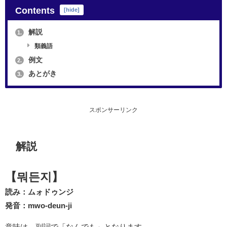
Contents
[
hide
]
解説
1.
類義語
例文
2.
あとがき
3.
スポンサーリンク
解説
【뭐든지】
読み：ムォドゥンジ
発音：mwo-deun-ji
意味は、副詞で「なんでも」となります。