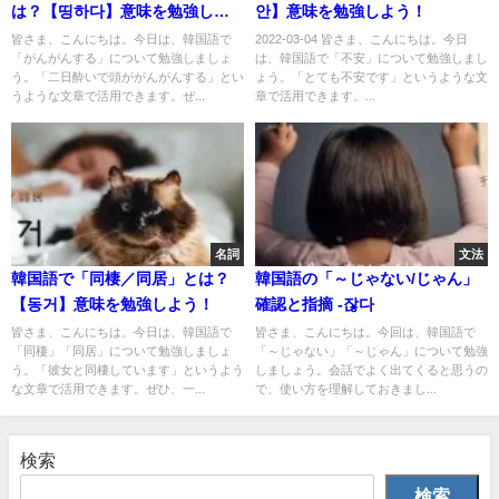
は？【띵하다】意味を勉強しよ
안】意味を勉強しよう！
う！
皆さま、こんにちは。今日は、韓国語で
2022-03-04 皆さま、こんにちは。今日
「がんがんする」について勉強しましょ
は、韓国語で「不安」について勉強しまし
う。「二日酔いで頭ががんがんする」とい
ょう。「とても不安です」というような文
うような文章で活用できます。ぜ...
章で活用できます。...
名詞
文法
韓国語で「同棲／同居」とは？
韓国語の「～じゃない/じゃん」
【동거】意味を勉強しよう！
確認と指摘 -잖다
皆さま、こんにちは。今日は、韓国語で
皆さま、こんにちは。今回は、韓国語で
「同棲」「同居」について勉強しましょ
「～じゃない」「～じゃん」について勉強
う。「彼女と同棲しています」というよう
しましょう。会話でよく出てくると思うの
な文章で活用できます。ぜひ、一...
で、使い方を理解しておきまし...
検索
検索