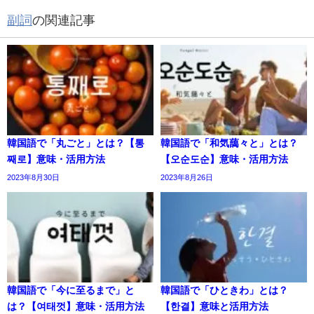
副詞
の関連記事
韓国語で「丸ごと」とは？【통
韓国語で「和気藹々と」とは？
째로】意味・活用方法
【오순도순】意味・活用方法
2023年8月30日
2023年8月26日
韓国語で「今に至るまで」と
韓国語で「ひときわ」とは？
は？【여태껏】意味・活用方法
【한결】意味と活用方法